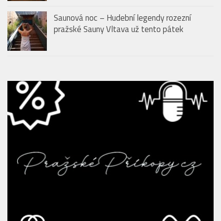
Saunová noc – Hudební legendy rozezní
pražské Sauny Vltava už tento pátek