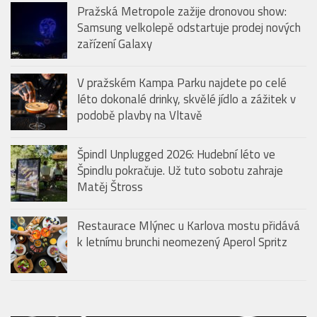
Pražská Metropole zažije dronovou show:
Samsung velkolepě odstartuje prodej nových
zařízení Galaxy
V pražském Kampa Parku najdete po celé
léto dokonalé drinky, skvělé jídlo a zážitek v
podobě plavby na Vltavě
Špindl Unplugged 2026: Hudební léto ve
Špindlu pokračuje. Už tuto sobotu zahraje
Matěj Štross
Restaurace Mlýnec u Karlova mostu přidává
k letnímu brunchi neomezený Aperol Spritz