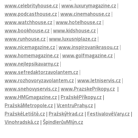
www.celebrityhouse.cz
|
www.luxurymagazine.cz
|
www.podcasthouse.cz
|
www.cinemahouse.cz
|
www.watchhouse.cz
|
www.hotelhouse.cz
|
www.bookhouse.cz
|
www.kidshouse.cz
|
www.runhouse.cz
|
www.luxusniplaze.cz
|
www.nicemagazine.cz
|
www.inspirovanikrasou.cz
|
www.homemagazine.cz
|
www.golfmagazine.cz
|
www.nejlepsikavarny.cz
|
www.sefredaktorzavolantem.cz
|
www.rozhovoryzavolantem.cz
|
www.letniservis.cz
|
www.snehovyservis.cz
|
www.PrazskePrikopy.cz
|
www.HMGmagazine.cz
|
PražskéPříkopy.cz
|
PražskáMetropole.cz
|
VcentruPrahy.cz
|
PražskéLetiště.cz
|
PražskýHrad.cz
|
FestivalovéVary.cz
|
Vinohradská.cz
|
ŠpindlerůvMlýn.cz