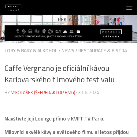
Skip to content
REKLAMA:
LOBY & BARY & ALKOHOL
/
NEWS
/
RESTAURACE & BISTRA
Caffe Vergnano je oficiální kávou
Karlovarského filmového festivalu
BY
MIKOLÁŠEK (ŠEFREDAKTOR HMG)
·
30. 6. 2024
Navštivte její Lounge přímo v KVIFF.TV Parku
Milovníci skvělé kávy a světového filmu si letos přijdou