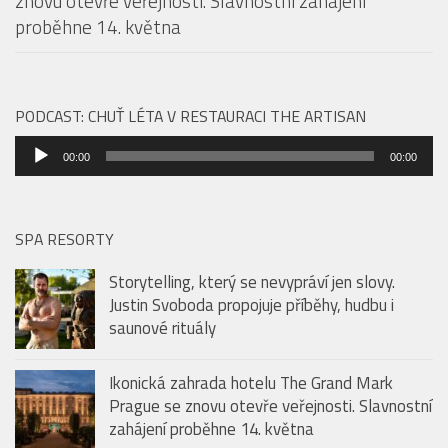
znovu otevře veřejnosti. Slavnostní zahájení
proběhne 14. května
PODCAST: CHUŤ LÉTA V RESTAURACI THE ARTISAN
Audio
00:00
00:00
přehrávač
SPA RESORTY
Storytelling, který se nevypráví jen slovy.
Justin Svoboda propojuje příběhy, hudbu i
saunové rituály
Ikonická zahrada hotelu The Grand Mark
Prague se znovu otevře veřejnosti. Slavnostní
zahájení proběhne 14. května