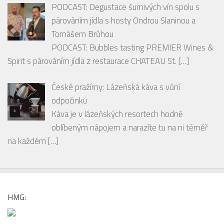
PODCAST: Degustace šumivých vín spolu s
párováním jídla s hosty Ondrou Slaninou a
Tomášem Brůhou
PODCAST: Bubbles tasting PREMIER Wines &
Spirit s párováním jídla z restaurace CHATEAU St.
[…]
České pražírny: Lázeňská káva s vůní
odpočinku
Káva je v lázeňských resortech hodně
oblíbeným nápojem a narazíte tu na ni téměř
na každém
[…]
HMG: