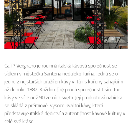
Caff? Vergnano je rodinná italská kávová společnost se
sídlem v městečku Santena nedaleko Turína. Jedná se o
jednu z nejstarších pražíren kávy v Itálii s kořeny sahajícími
až do roku 1882. Každoročně prodá společnost tisíce tun
kávy ve více než 90 zemích světa. Její produktová nabídka
se skládá z prémiové, vysoce kvalitní kávy, která
představuje italské dědictví a autentičnost kávové kultury v
celé své kráse.