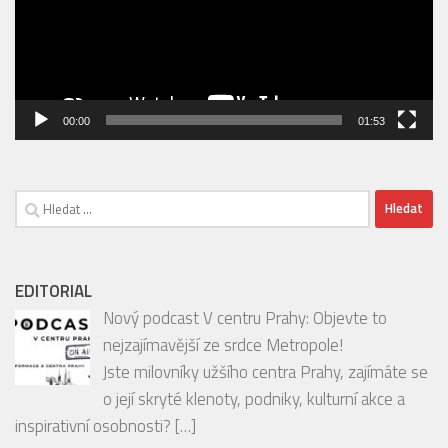
00:00
01:53
Vyhledávání
EDITORIAL
Nový podcast V centru Prahy: Objevte to
nejzajímavější ze srdce Metropole!
Jste milovníky užšího centra Prahy, zajímáte se
o její skryté klenoty, podniky, kulturní akce a
inspirativní osobnosti?
[…]