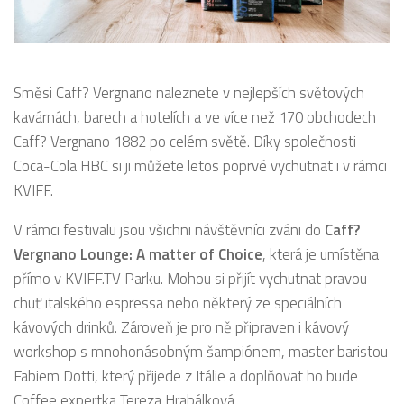
Směsi Caff? Vergnano naleznete v nejlepších světových
kavárnách, barech a hotelích a ve více než 170 obchodech
Caff? Vergnano 1882 po celém světě. Díky společnosti
Coca-Cola HBC si ji můžete letos poprvé vychutnat i v rámci
KVIFF.
V rámci festivalu jsou všichni návštěvníci zváni do
Caff?
Vergnano Lounge: A matter of Choice
, která je umístěna
přímo v KVIFF.TV Parku. Mohou si přijít vychutnat pravou
chuť italského espressa nebo některý ze speciálních
kávových drinků. Zároveň je pro ně připraven i kávový
workshop s mnohonásobným šampiónem, master baristou
Fabiem Dotti, který přijede z Itálie a doplňovat ho bude
Coffee expertka Tereza Hrabálková.