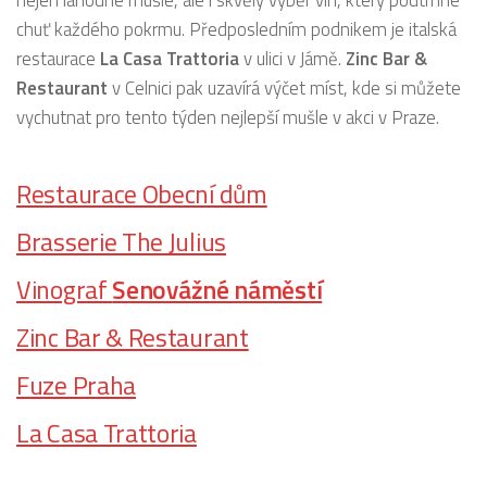
nejen lahodné mušle, ale i skvělý výběr vín, který podtrhne
chuť každého pokrmu. Předposledním podnikem je italská
restaurace
La Casa Trattoria
v ulici v Jámě.
Zinc Bar &
Restaurant
v Celnici pak uzavírá výčet míst, kde si můžete
vychutnat pro tento týden nejlepší mušle v akci v Praze.
Restaurace Obecní dům
Brasserie The Julius
Vinograf
Senovážné náměstí
Zinc Bar & Restaurant
Fuze Praha
La Casa Trattoria