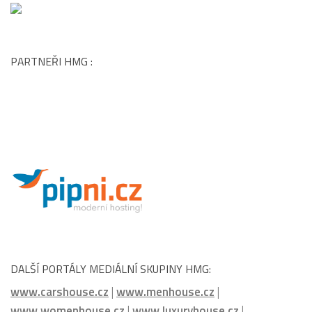
DALŠÍ PORTÁLY MEDIÁLNÍ SKUPINY HMG:
www.carshouse.cz
|
www.menhouse.cz
|
www.womenhouse.cz
|
www.luxuryhouse.cz
|
www.househouse.cz
|
www.gastrohouse.cz
|
www.celebrityhouse.cz
|
www.luxurymagazine.cz
|
www.podcasthouse.cz
|
www.cinemahouse.cz
|