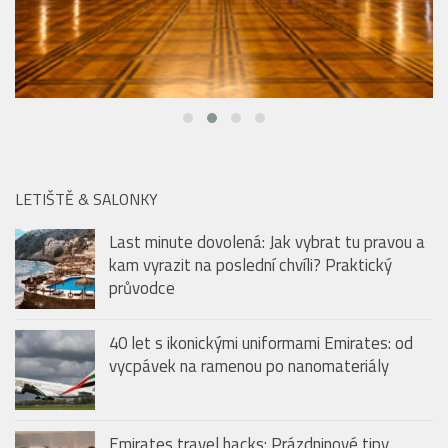
LETIŠTĚ & SALONKY
Last minute dovolená: Jak vybrat tu pravou a
kam vyrazit na poslední chvíli? Praktický
průvodce
40 let s ikonickými uniformami Emirates: od
vycpávek na ramenou po nanomateriály
Emirates travel hacks: Prázdninové tipy
(nejen) pro malé cestovatele