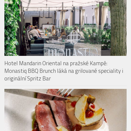
Hotel Mandarin Oriental na pražské Kampě:
Monastiq BBQ Brunch láká na grilované speciality i
originální Spritz Bar
Restaurace The Artisan přichází s konceptem Taste