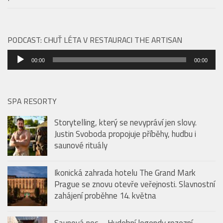
Audio
00:00
00:00
přehrávač
SPA RESORTY
Storytelling, který se nevypráví jen slovy.
Justin Svoboda propojuje příběhy, hudbu i
saunové rituály
Ikonická zahrada hotelu The Grand Mark
Prague se znovu otevře veřejnosti. Slavnostní
zahájení proběhne 14. května
Saunová noc – Hudební legendy rozezní
pražské Sauny Vltava už tento pátek