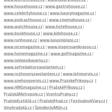
www.watchhouse.cz
|
www.hotelhouse.cz
|
www.bookhouse.cz
|
www.kidshouse.cz
|
www.runhouse.cz
|
www.luxusniplaze.cz
|
www.nicemagazine.cz
|
www.inspirovanikrasou.cz
|
www.homemagazine.cz
|
www.golfmagazine.cz
|
www.nejlepsikavarny.cz
|
www.sefredaktorzavolantem.cz
|
www.rozhovoryzavolantem.cz
|
www.letniservis.cz
|
www.snehovyservis.cz
|
www.PrazskePrikopy.cz
|
www.HMGmagazine.cz
|
PražskéPříkopy.cz
|
PražskáMetropole.cz
|
VcentruPrahy.cz
|
PražskéLetiště.cz
|
PražskýHrad.cz
|
FestivalovéVary.cz
|
Vinohradská.cz
|
ŠpindlerůvMlýn.cz