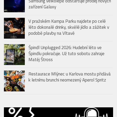
Samsung velkolepě odstartuje prodej nových
zařízení Galaxy
V pražském Kampa Parku najdete po celé
léto dokonalé drinky, skvělé jídlo a zážitek v
podobě plavby na Vltavě
Špindl Unplugged 2026: Hudební léto ve
Špindlu pokračuje. Už tuto sobotu zahraje
Matěj Štross
Restaurace Mlýnec u Karlova mostu přidává
k letnímu brunchi neomezený Aperol Spritz