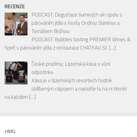
Tomášem Brůhou
PODCAST: Bubbles tasting PREMIER Wines &
Spirit s párováním jídla z restaurace CHATEAU St.
[…]
České pražírny: Lázeňská káva s vůní
odpočinku
Káva je v lázeňských resortech hodně
oblíbeným nápojem a narazíte tu na ni téměř
na každém
[…]
HMG:
PARTNEŘI HMG :