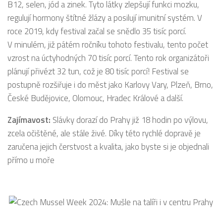
B12, selen, jód a zinek. Tyto látky zlepšují funkci mozku,
regulují hormony štítné žlázy a posilují imunitní systém. V
roce 2019, kdy festival začal se snědlo 35 tisíc porcí.
V minulém, již pátém ročníku tohoto festivalu, tento počet
vzrost na úctyhodných 70 tisíc porcí. Tento rok organizátoři
plánují přivézt 32 tun, což je 80 tisíc porcí! Festival se
postupně rozšiřuje i do měst jako Karlovy Vary, Plzeň, Brno,
České Budějovice, Olomouc, Hradec Králové a další.
Zajímavost:
Slávky dorazí do Prahy již 18 hodin po výlovu,
zcela očištěné, ale stále živé. Díky této rychlé dopravě je
zaručena jejich čerstvost a kvalita, jako byste si je objednali
přímo u moře