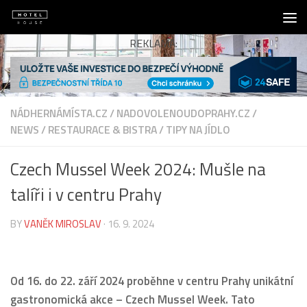
Skip to content
REKLAMA:
NÁDHERNÁMÍSTA.CZ
/
NADOVOLENOUDOPRAHY.CZ
/
NEWS
/
RESTAURACE & BISTRA
/
TIPY NA JÍDLO
Czech Mussel Week 2024: Mušle na
talíři i v centru Prahy
BY
VANĚK MIROSLAV
·
16. 9. 2024
Od 16. do 22. září 2024 proběhne v centru Prahy unikátní
gastronomická akce – Czech Mussel Week. Tato