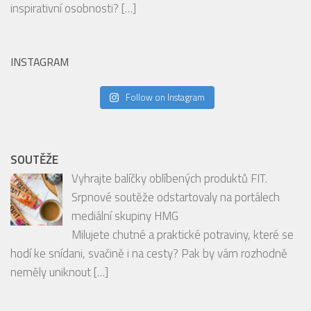
Follow on Instagram
SOUTĚŽE
Vyhrajte balíčky oblíbených produktů FIT.
Srpnové soutěže odstartovaly na portálech
mediální skupiny HMG
Milujete chutné a praktické potraviny, které se
hodí ke snídani, svačině i na cesty? Pak by vám rozhodně
neměly uniknout
[…]
RECENZE
PODCAST: Degustace šumivých vín spolu s
párováním jídla s hosty Ondrou Slaninou a