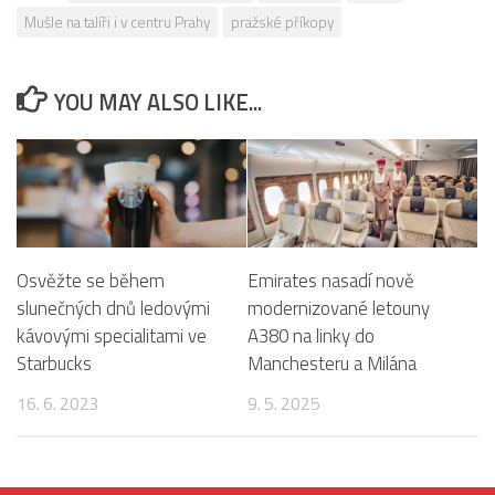
Mušle na talíři i v centru Prahy
pražské příkopy
YOU MAY ALSO LIKE...
Osvěžte se během
Emirates nasadí nově
slunečných dnů ledovými
modernizované letouny
kávovými specialitami ve
A380 na linky do
Starbucks
Manchesteru a Milána
16. 6. 2023
9. 5. 2025