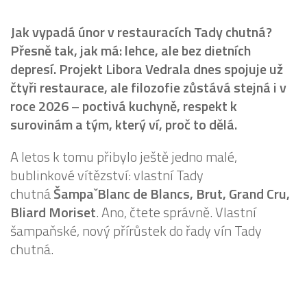
Jak vypadá únor v restauracích Tady chutná?
Přesně tak, jak má: lehce, ale bez dietních
depresí. Projekt Libora Vedrala dnes spojuje už
čtyři restaurace, ale filozofie zůstává stejná i v
roce 2026 – poctivá kuchyně, respekt k
surovinám a tým, který ví, proč to dělá.
A letos k tomu přibylo ještě jedno malé,
bublinkové vítězství: vlastní Tady
chutná
ŠampaˇBlanc de Blancs, Brut, Grand Cru,
Bliard Moriset
. Ano, čtete správně. Vlastní
šampaňské, nový přírůstek do řady vín Tady
chutná.