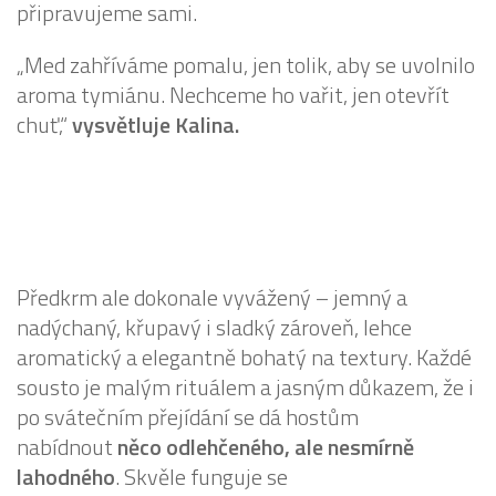
připravujeme sami.
„Med zahříváme pomalu, jen tolik, aby se uvolnilo
aroma tymiánu. Nechceme ho vařit, jen otevřít
chuť,“
vysvětluje Kalina.
Předkrm ale dokonale vyvážený – jemný a
nadýchaný, křupavý i sladký zároveň, lehce
aromatický a elegantně bohatý na textury. Každé
sousto je malým rituálem a jasným důkazem, že i
po svátečním přejídání se dá hostům
nabídnout
něco odlehčeného, ale nesmírně
lahodného
. Skvěle funguje se