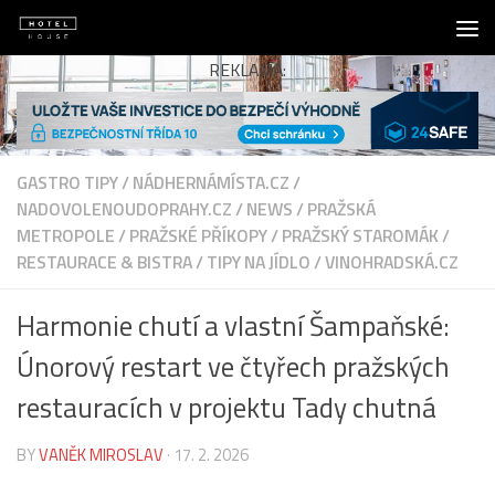
Skip to content
REKLAMA:
GASTRO TIPY
/
NÁDHERNÁMÍSTA.CZ
/
NADOVOLENOUDOPRAHY.CZ
/
NEWS
/
PRAŽSKÁ
METROPOLE
/
PRAŽSKÉ PŘÍKOPY
/
PRAŽSKÝ STAROMÁK
/
RESTAURACE & BISTRA
/
TIPY NA JÍDLO
/
VINOHRADSKÁ.CZ
Harmonie chutí a vlastní Šampaňské:
Únorový restart ve čtyřech pražských
restauracích v projektu Tady chutná
BY
VANĚK MIROSLAV
·
17. 2. 2026