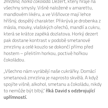
zmrzlina, horká čokoláda.
Dezert, který hraje na
všechny smysly. Višně naložené v amarettu,
mandlovém likéru, a ve Višňovce mají lehce
hříšný, dospělý charakter. Přikrývá je drobenka z
másla, mouky, vlašských ořechů, mandlí a cukru,
která se krátce zapéká dozlatova. Horký dezert
pak dostane kontrast v podobě smetanové
zmrzliny a celé kouzlo se dokončí přímo před
hostem – přelitím horkou, poctivě hořkou
čokoládou.
„Všechno nám vyrábějí naše cukrářky. Domácí
smetanová zmrzlina je naprosto skvělá. A když
spojíte višně, alkohol, smetanu a čokoládu, nikdy
to nemůže být blbý,“
říká David s odzbrojující
upřímností.