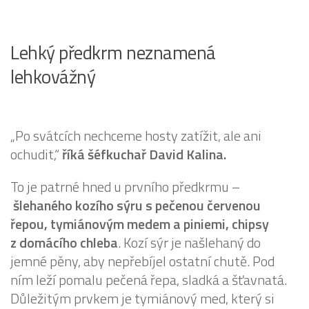
Lehký předkrm neznamená
lehkovážný
„Po svátcích nechceme hosty zatížit, ale ani
ochudit,“
říká šéfkuchař David Kalina.
To je patrné hned u prvního předkrmu –
šlehaného kozího sýru s pečenou červenou
řepou, tymiánovým medem a piniemi, chipsy
z domácího chleba
. Kozí sýr je našlehaný do
jemné pěny, aby nepřebíjel ostatní chutě. Pod
ním leží pomalu pečená řepa, sladká a šťavnatá.
Důležitým prvkem je tymiánový med, který si