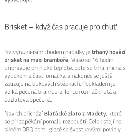
Brisket – když čas pracuje pro chuť
Nejvýraznějším chodem nabídky je
trhaný hovězí
brisket na maxi bramboře
. Maso se 16 hodin
připravuje při nízké teplotě, poté se trhá, míchá s
výpekem a částí omáčky, a nakonec se ještě
zauzuje na bukových štěpkách. Podkladem je
velká pečená brambora, lehce rozmáčknutá a
dozlatova opečená.
Navrch přichází
Blaťácké zlato z Madety
, které
se při zapékání pomalu rozpouští. Celek stojí na
silném BBQ demi-glacé se švestkovými povidly,