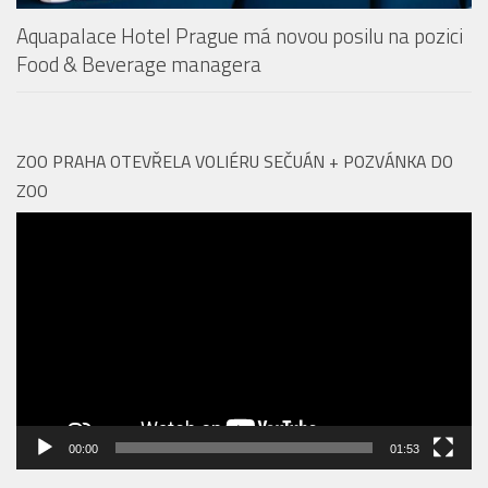
Aquapalace Hotel Prague má novou posilu na pozici
Food & Beverage managera
ZOO PRAHA OTEVŘELA VOLIÉRU SEČUÁN + POZVÁNKA DO
ZOO
Video
přehrávač
00:00
01:53