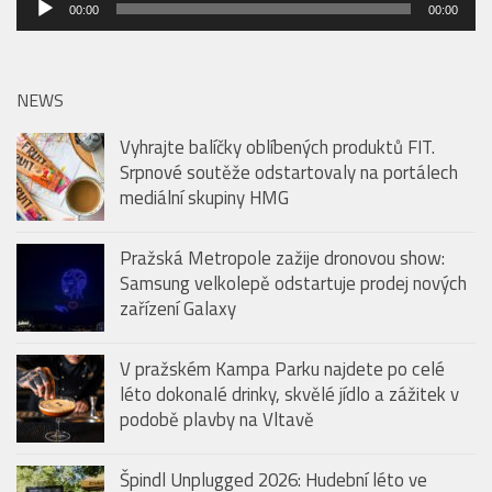
Audio
00:00
00:00
přehrávač
NEWS
Vyhrajte balíčky oblíbených produktů FIT.
Srpnové soutěže odstartovaly na portálech
mediální skupiny HMG
Pražská Metropole zažije dronovou show:
Samsung velkolepě odstartuje prodej nových
zařízení Galaxy
V pražském Kampa Parku najdete po celé
léto dokonalé drinky, skvělé jídlo a zážitek v
podobě plavby na Vltavě
Špindl Unplugged 2026: Hudební léto ve