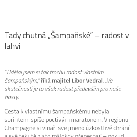
Tady chutná „Šampaňské“ – radost v
lahvi
“
Udělal jsem si tak trochu radost vlastním
šampaňským,“
říká majitel Libor Vedral
. „Ve
skutečnosti je to však radost především pro naše
hosty.
Cesta k vlastnímu šampaňskému nebyla
sprintem, spíše poctivým maratonem. V regionu
Champagne si vinaři své jméno úzkostlivě chrání
a své tekuté zlato málokdy přenechají – pokud