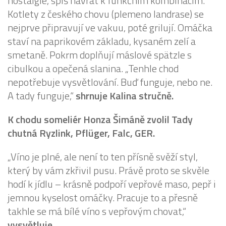
nostalgie, spíš návrat k funkčním kombinacím.
Kotlety z českého chovu (plemeno landrase) se
nejprve připravují ve vakuu, poté grilují. Omáčka
staví na paprikovém základu, kysaném zelí a
smetaně. Pokrm doplňují máslové spätzle s
cibulkou a opečená slanina. „Tenhle chod
nepotřebuje vysvětlování. Buď funguje, nebo ne.
A tady funguje,“
shrnuje Kalina stručně.
K chodu someliér Honza Šimáně zvolil Tady
chutná Ryzlink, Pflüger, Falc, GER.
„Víno je plné, ale není to ten přísně svěží styl,
který by vám zkřivil pusu. Právě proto se skvěle
hodí k jídlu – krásně podpoří vepřové maso, pepř i
jemnou kyselost omáčky. Pracuje to a přesně
takhle se má bílé víno s vepřovým chovat,“
vysvětluje.