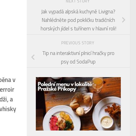
NEXT STORY
Jak vypadá alpská kuchyně Livigna?
Nahlédněte pod pokličku tradičních
horských jídel s tuřínem v hlavní roli!
PREVIOUS STORY
Tip na interaktivní plnicí hračky pro
psy od SodaPup
běna v
erroir
dži, a
 whisky