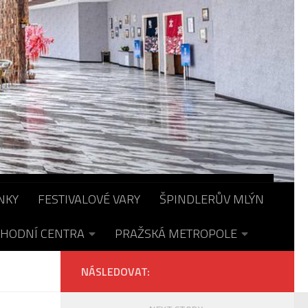
NKY
FESTIVALOVÉ VARY
ŠPINDLERŮV MLÝN
HODNÍ CENTRA
PRAŽSKÁ METROPOLE
NÁSLEDOVAT: