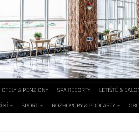
otelech, pensionech, spa resortech a restauracích...
HOTELY & PENZIONY
SPA RESORTY
LETIŠTĚ & SALO
ÁNÍ
SPORT
ROZHOVORY & PODCASTY
OBC