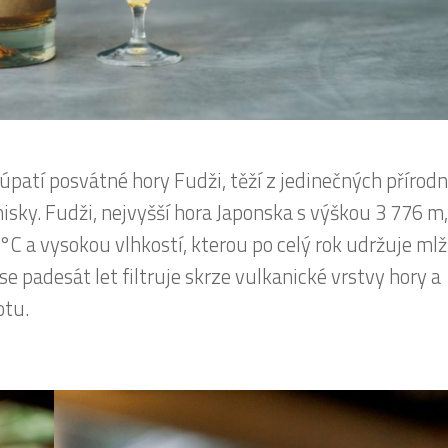
úpatí posvátné hory Fudži, těží z jedinečných přírodn
hisky. Fudži, nejvyšší hora Japonska s výškou 3 776 m,
°C a vysokou vlhkostí, kterou po celý rok udržuje ml
se padesát let filtruje skrze vulkanické vrstvy hory a
otu.