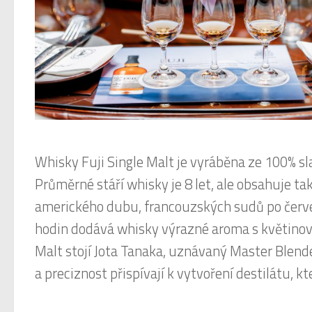
Whisky Fuji Single Malt je vyráběna ze 100% s
Průměrné stáří whisky je 8 let, ale obsahuje ta
amerického dubu, francouzských sudů po červe
hodin dodává whisky výrazné aroma s květinový
Malt stojí Jota Tanaka, uznávaný Master Blender
a preciznost přispívají k vytvoření destilátu, k