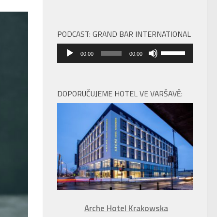
PODCAST: GRAND BAR INTERNATIONAL
Audio
Použitím
00:00
00:00
přehrávač
šipek
nahoru/dolů
zvýšíte
DOPORUČUJEME HOTEL VE VARŠAVĚ:
nebo
snížíte
úroveň
hlasitosti.
Arche Hotel Krakowska