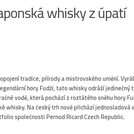
aponská whisky z úpatí
opojení tradice, přírody a mistrovského umění. Vyrá
legendární hory Fudži, tato whisky odráží jedinečný t
zračné vodě, která pochází z roztátého sněhu hory Fu
ské whisky. Na český trh nově přichází jednosladová
ortfolio společnosti Pernod Ricard Czech Republic.