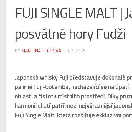
FUJI SINGLE MALT | J
posvátné hory Fudži
BY
MARTINA PECHOVÁ
·
18. 2. 2025
Japonská whisky Fuji představuje dokonalé pr
palírně Fuji-Gotemba, nacházející se na úpatí 
oblasti a čistotu místního prostředí. Díky prů
harmonii chutí patří mezi nejvýraznější japon
Fuji Single Malt, která rozšiřuje exkluzivní p