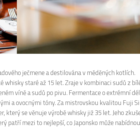
ladového ječmene a destilována v měděných kotlích.
ké whisky staré až 15 let. Zraje v kombinaci sudů z bí
ném víně a sudů po pivu. Fermentace o extrémní dél
mi a ovocnými tóny. Za mistrovskou kvalitou Fuji Si
, který se věnuje výrobě whisky již 35 let. Jeho zkuš
terý patří mezi to nejlepší, co Japonsko může nabídnou