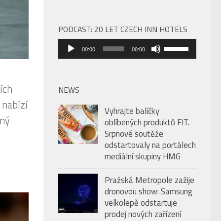
PODCAST: 20 LET CZECH INN HOTELS
Audio
Použitím
00:00
00:00
přehrávač
šipek
nahoru/dolů
zvýšíte
ích
NEWS
nebo
 nabízí
Vyhrajte balíčky
snížíte
žný
oblíbených produktů FIT.
úroveň
Srpnové soutěže
hlasitosti.
odstartovaly na portálech
mediální skupiny HMG
Pražská Metropole zažije
dronovou show: Samsung
velkolepě odstartuje
prodej nových zařízení