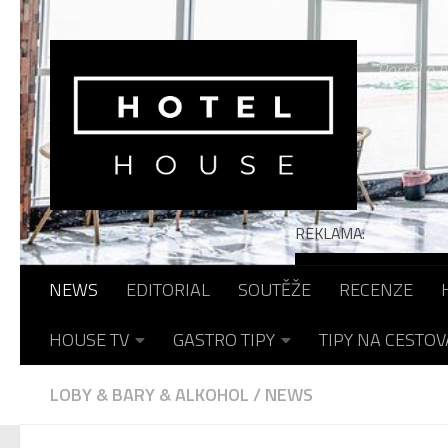
Skip to content
Portál o h
REKLAMA:
NEWS
EDITORIAL
SOUTĚŽE
RECENZE
HOUSE TV
GASTRO TIPY
TIPY NA CESTOV
LOBY & BARY & ALKOHOL
/
NEWS