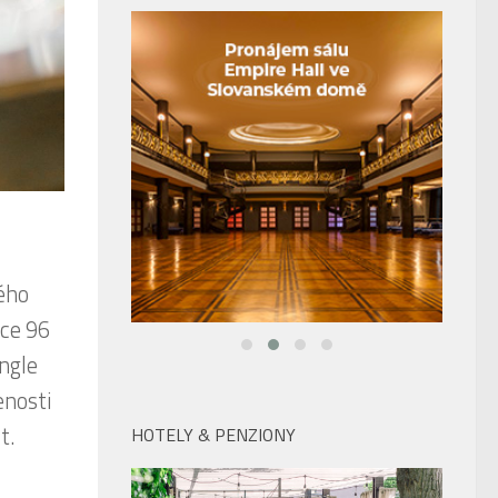
lého
ce 96
ngle
enosti
t.
HOTELY & PENZIONY