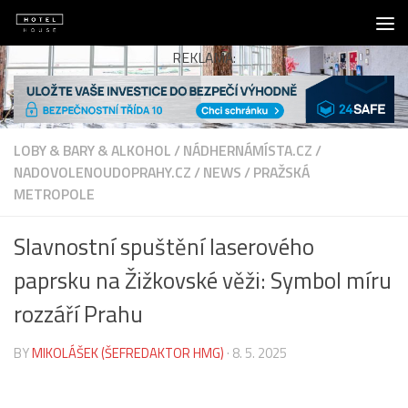
Skip to content
REKLAMA:
LOBY & BARY & ALKOHOL
/
NÁDHERNÁMÍSTA.CZ
/
NADOVOLENOUDOPRAHY.CZ
/
NEWS
/
PRAŽSKÁ
METROPOLE
Slavnostní spuštění laserového
paprsku na Žižkovské věži: Symbol míru
rozzáří Prahu
BY
MIKOLÁŠEK (ŠEFREDAKTOR HMG)
·
8. 5. 2025