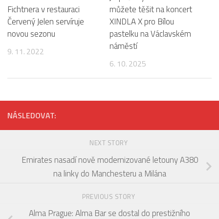
Fichtnera v restauraci
můžete těšit na koncert
Červený Jelen servíruje
XINDLA X pro Bílou
novou sezonu
pastelku na Václavském
náměstí
9. 11. 2022
6. 10. 2025
NÁSLEDOVAT:
NEXT STORY
Emirates nasadí nově modernizované letouny A380
na linky do Manchesteru a Milána
PREVIOUS STORY
Alma Prague: Alma Bar se dostal do prestižního