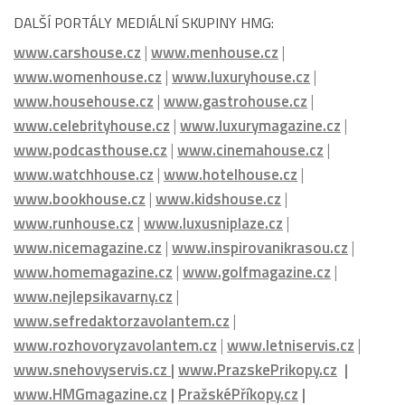
DALŠÍ PORTÁLY MEDIÁLNÍ SKUPINY HMG:
www.carshouse.cz
|
www.menhouse.cz
|
www.womenhouse.cz
|
www.luxuryhouse.cz
|
www.househouse.cz
|
www.gastrohouse.cz
|
www.celebrityhouse.cz
|
www.luxurymagazine.cz
|
www.podcasthouse.cz
|
www.cinemahouse.cz
|
www.watchhouse.cz
|
www.hotelhouse.cz
|
www.bookhouse.cz
|
www.kidshouse.cz
|
www.runhouse.cz
|
www.luxusniplaze.cz
|
www.nicemagazine.cz
|
www.inspirovanikrasou.cz
|
www.homemagazine.cz
|
www.golfmagazine.cz
|
www.nejlepsikavarny.cz
|
www.sefredaktorzavolantem.cz
|
www.rozhovoryzavolantem.cz
|
www.letniservis.cz
|
www.snehovyservis.cz
|
www.PrazskePrikopy.cz
|
www.HMGmagazine.cz
|
PražskéPříkopy.cz
|