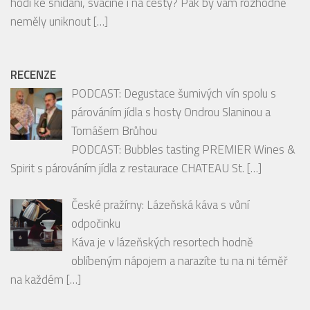
hodí ke snídani, svačině i na cesty? Pak by vám rozhodně
neměly uniknout
[…]
RECENZE
PODCAST: Degustace šumivých vín spolu s
párováním jídla s hosty Ondrou Slaninou a
Tomášem Brůhou
PODCAST: Bubbles tasting PREMIER Wines &
Spirit s párováním jídla z restaurace CHATEAU St.
[…]
České pražírny: Lázeňská káva s vůní
odpočinku
Káva je v lázeňských resortech hodně
oblíbeným nápojem a narazíte tu na ni téměř
na každém
[…]