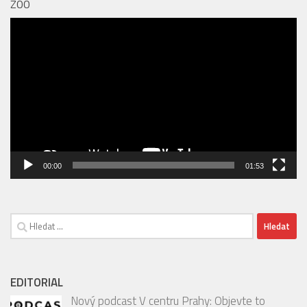
ZOO
Video
přehrávač
00:00
01:53
Vyhledávání
EDITORIAL
Nový podcast V centru Prahy: Objevte to