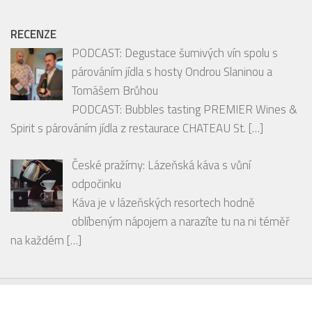
hodí ke snídani, svačině i na cesty? Pak by vám rozhodně
neměly uniknout
[…]
RECENZE
PODCAST: Degustace šumivých vín spolu s
párováním jídla s hosty Ondrou Slaninou a
Tomášem Brůhou
PODCAST: Bubbles tasting PREMIER Wines &
Spirit s párováním jídla z restaurace CHATEAU St.
[…]
České pražírny: Lázeňská káva s vůní
odpočinku
Káva je v lázeňských resortech hodně
oblíbeným nápojem a narazíte tu na ni téměř
na každém
[…]