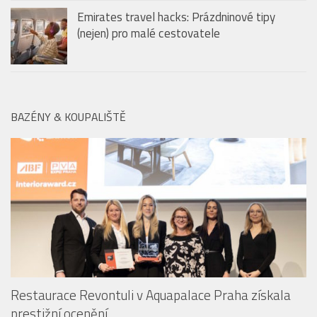
vycpávek na ramenou po nanomateriály
Emirates travel hacks: Prázdninové tipy
(nejen) pro malé cestovatele
BAZÉNY & KOUPALIŠTĚ