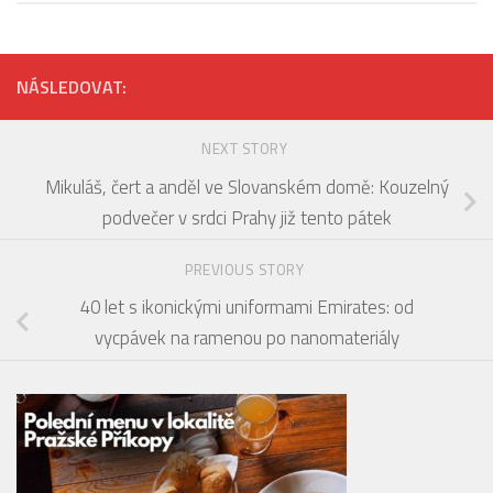
NÁSLEDOVAT:
NEXT STORY
Mikuláš, čert a anděl ve Slovanském domě: Kouzelný
podvečer v srdci Prahy již tento pátek
PREVIOUS STORY
40 let s ikonickými uniformami Emirates: od
vycpávek na ramenou po nanomateriály