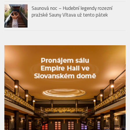
Prague se znovu otevře veřejnosti. Slavnostní
zahájení proběhne 14. května
Saunová noc – Hudební legendy rozezní
pražské Sauny Vltava už tento pátek