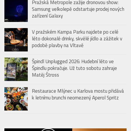
Pražská Metropole zažije dronovou show:
Samsung velkolepě odstartuje prodej nových
zařízení Galaxy
V pražském Kampa Parku najdete po celé
léto dokonalé drinky, skvělé jídlo a zážitek v
podobě plavby na Vltavě
Špindl Unplugged 2026: Hudební léto ve
Špindlu pokračuje. Už tuto sobotu zahraje
Matěj Štross
Restaurace Mlýnec u Karlova mostu přidává
k letnímu brunchi neomezený Aperol Spritz