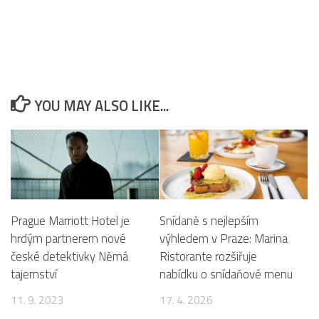
YOU MAY ALSO LIKE...
Prague Marriott Hotel je
Snídaně s nejlepším
hrdým partnerem nové
výhledem v Praze: Marina
české detektivky Němá
Ristorante rozšiřuje
tajemství
nabídku o snídaňové menu
11. 9. 2023
17. 4. 2026