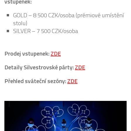
vstupenek:
GOLD – 8 500 CZK/osoba (prémiové umístění
stolu)
SILVER – 7 500 CZK/osoba
Prodej vstupenek:
ZDE
Detaily Silvestrovské párty:
ZDE
Přehled sváteční sezóny:
ZDE