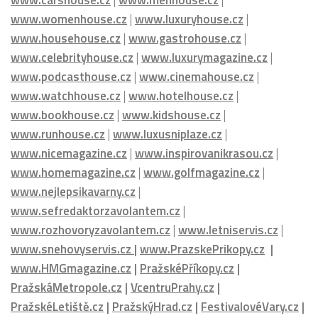
DALŠÍ PORTÁLY MEDIÁLNÍ SKUPINY HMG:
www.carshouse.cz
|
www.menhouse.cz
|
www.womenhouse.cz
|
www.luxuryhouse.cz
|
www.househouse.cz
|
www.gastrohouse.cz
|
www.celebrityhouse.cz
|
www.luxurymagazine.cz
|
www.podcasthouse.cz
|
www.cinemahouse.cz
|
www.watchhouse.cz
|
www.hotelhouse.cz
|
www.bookhouse.cz
|
www.kidshouse.cz
|
www.runhouse.cz
|
www.luxusniplaze.cz
|
www.nicemagazine.cz
|
www.inspirovanikrasou.cz
|
www.homemagazine.cz
|
www.golfmagazine.cz
|
www.nejlepsikavarny.cz
|
www.sefredaktorzavolantem.cz
|
www.rozhovoryzavolantem.cz
|
www.letniservis.cz
|
www.snehovyservis.cz
|
www.PrazskePrikopy.cz
|
www.HMGmagazine.cz
|
PražskéPříkopy.cz
|