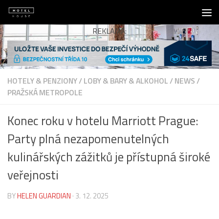
Skip to content
REKLAMA:
HOTELY & PENZIONY
/
LOBY & BARY & ALKOHOL
/
NEWS
/
PRAŽSKÁ METROPOLE
Konec roku v hotelu Marriott Prague:
Party plná nezapomenutelných
kulinářských zážitků je přístupná široké
veřejnosti
BY
HELEN GUARDIAN
·
3. 12. 2025