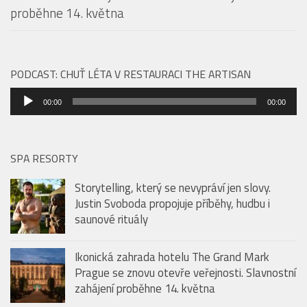
Ikonická zahrada hotelu The Grand Mark Prague se
znovu otevře veřejnosti. Slavnostní zahájení
proběhne 14. května
PODCAST: CHUŤ LÉTA V RESTAURACI THE ARTISAN
Audio
00:00
00:00
přehrávač
SPA RESORTY
Storytelling, který se nevypráví jen slovy.
Justin Svoboda propojuje příběhy, hudbu i
saunové rituály
Ikonická zahrada hotelu The Grand Mark