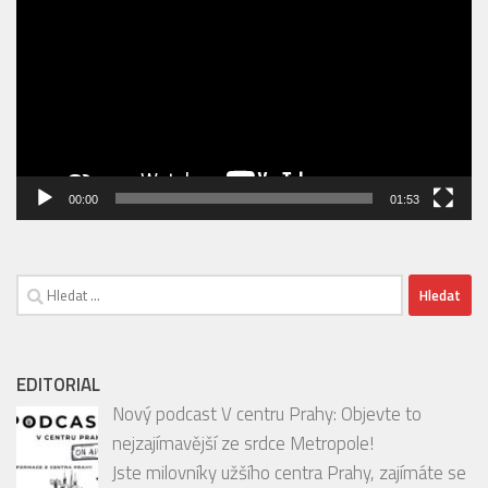
ZOO
Video
přehrávač
00:00
01:53
Vyhledávání
EDITORIAL