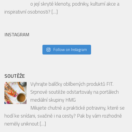
Nový podcast V centru Prahy: Objevte to
nejzajímavější ze srdce Metropole!
Jste milovníky užšího centra Prahy, zajímáte se
o její skryté klenoty, podniky, kulturní akce a
inspirativní osobnosti?
[…]
INSTAGRAM
Follow on Instagram
SOUTĚŽE
Vyhrajte balíčky oblíbených produktů FIT.
Srpnové soutěže odstartovaly na portálech
mediální skupiny HMG
Milujete chutné a praktické potraviny, které se