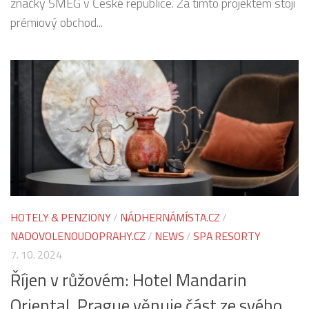
značky SMEG v České republice. Za tímto projektem stojí
prémiový obchod...
HOTELY & PENZIONY
/
NÁDHERNÁMÍSTA.CZ
/
NADOVOLENOUDOPRAHY.CZ
/
NEWS
/
SPA RESORTY
7. 10. 2024
Říjen v růžovém: Hotel Mandarin
Oriental, Prague věnuje část ze svého