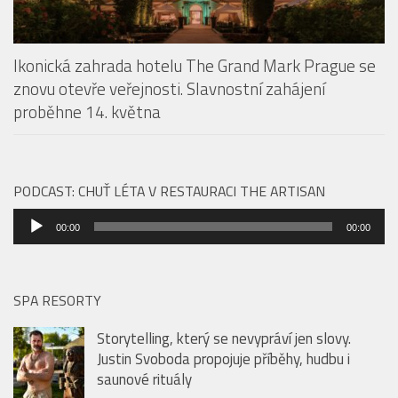
Ikonická zahrada hotelu The Grand Mark Prague se
znovu otevře veřejnosti. Slavnostní zahájení
proběhne 14. května
PODCAST: CHUŤ LÉTA V RESTAURACI THE ARTISAN
Audio
00:00
00:00
přehrávač
SPA RESORTY
Storytelling, který se nevypráví jen slovy.
Justin Svoboda propojuje příběhy, hudbu i
saunové rituály
Ikonická zahrada hotelu The Grand Mark
Prague se znovu otevře veřejnosti. Slavnostní