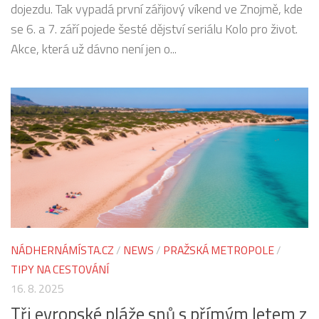
dojezdu. Tak vypadá první zářijový víkend ve Znojmě, kde
se 6. a 7. září pojede šesté dějství seriálu Kolo pro život.
Akce, která už dávno není jen o...
NÁDHERNÁMÍSTA.CZ
/
NEWS
/
PRAŽSKÁ METROPOLE
/
TIPY NA CESTOVÁNÍ
16. 8. 2025
Tři evropské pláže snů s přímým letem z