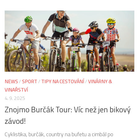
NEWS
/
SPORT
/
TIPY NA CESTOVÁNÍ
/
VINÁRNY &
VINAŘSTVÍ
4. 9. 2025
Znojmo Burčák Tour: Víc než jen bikový
závod!
Cyklistika, burčák, country na bufetu a cimbál po