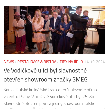
NEWS
/
RESTAURACE & BISTRA
/
TIPY NA JÍDLO
14. 10. 2024
Ve Vodičkově ulici byl slavnostně
otevřen showroom značky SMEG
Kouzlo italské kulinářské tradice teď naleznete přímo
v centru Prahy. V pražské Vodičkově ulici byl 25. září
slavnostně otevřen první a jediný showroom italské