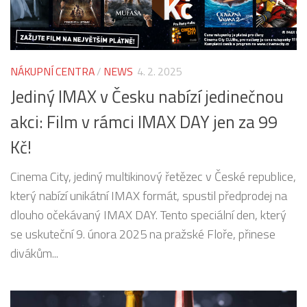
NÁKUPNÍ CENTRA
/
NEWS
4. 2. 2025
Jediný IMAX v Česku nabízí jedinečnou
akci: Film v rámci IMAX DAY jen za 99
Kč!
Cinema City, jediný multikinový řetězec v České republice,
který nabízí unikátní IMAX formát, spustil předprodej na
dlouho očekávaný IMAX DAY. Tento speciální den, který
se uskuteční 9. února 2025 na pražské Floře, přinese
divákům...