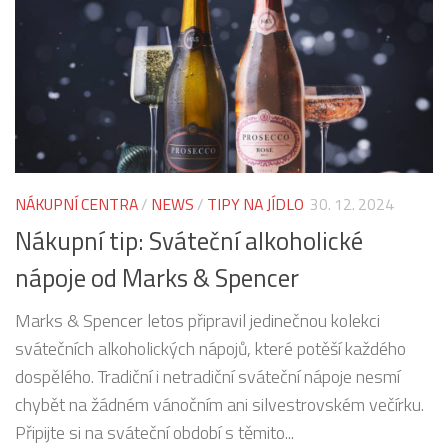
NÁKUPNÍ CENTRA
/
NEWS
/
TIPY NA JÍDLO
30. 12. 2024
Nákupní tip: Sváteční alkoholické
nápoje od Marks & Spencer
Marks & Spencer letos připravil jedinečnou kolekci
svátečních alkoholických nápojů, které potěší každého
dospělého. Tradiční i netradiční sváteční nápoje nesmí
chybět na žádném vánočním ani silvestrovském večírku.
Připijte si na sváteční období s těmito...