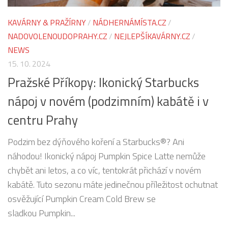
KAVÁRNY & PRAŽÍRNY
/
NÁDHERNÁMÍSTA.CZ
/
NADOVOLENOUDOPRAHY.CZ
/
NEJLEPŠÍKAVÁRNY.CZ
/
NEWS
15. 10. 2024
Pražské Příkopy: Ikonický Starbucks
nápoj v novém (podzimním) kabátě i v
centru Prahy
Podzim bez dýňového koření a Starbucks®? Ani
náhodou! Ikonický nápoj Pumpkin Spice Latte nemůže
chybět ani letos, a co víc, tentokrát přichází v novém
kabátě. Tuto sezonu máte jedinečnou příležitost ochutnat
osvěžující Pumpkin Cream Cold Brew se
sladkou Pumpkin...