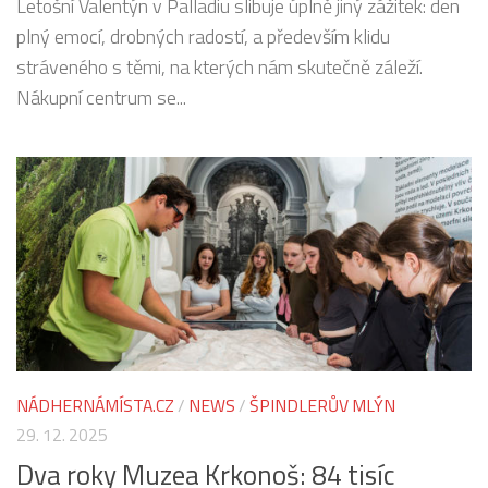
Letošní Valentýn v Palladiu slibuje úplně jiný zážitek: den
plný emocí, drobných radostí, a především klidu
stráveného s těmi, na kterých nám skutečně záleží.
Nákupní centrum se...
NÁDHERNÁMÍSTA.CZ
/
NEWS
/
ŠPINDLERŮV MLÝN
29. 12. 2025
Dva roky Muzea Krkonoš: 84 tisíc