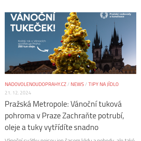
NADOVOLENOUDOPRAHY.CZ
/
NEWS
/
TIPY NA JÍDLO
21. 12. 2024
Pražská Metropole: Vánoční tuková
pohroma v Praze Zachraňte potrubí,
oleje a tuky vytřídíte snadno
Vánoční svátky nejsou jen časem klidu a pohody, ale také