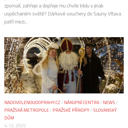
zpomalí, zahřeje a dopřeje mu chvíle klidu v jinak
uspěchaném světě? Dárkové vouchery do Sauny Vltava
patří mezi...
NADOVOLENOUDOPRAHY.CZ
/
NÁKUPNÍ CENTRA
/
NEWS
/
PRAŽSKÁ METROPOLE
/
PRAŽSKÉ PŘÍKOPY
/
SLOVANSKÝ
DŮM
4. 12. 2025