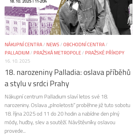
NÁKUPNÍ CENTRA
/
NEWS
/
OBCHODNÍ CENTRA
/
PALLADIUM
/
PRAŽSKÁ METROPOLE
/
PRAŽSKÉ PŘÍKOPY
16. 10. 2025
18. narozeniny Palladia: oslava příběhů
a stylu v srdci Prahy
Nákupní centrum Palladium slaví letos své 18.
narozeniny. Oslava „plnoletosti“ proběhne již tuto sobotu
18. října 2025 od 11 do 20 hodin a nabídne den plný
módy, hudby, slev a soutěží. Návštěvníky oslavou
provede...