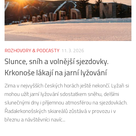
ROZHOVORY & PODCASTY
11. 3. 2026
Slunce, sníh a volnější sjezdovky.
Krkonoše lákají na jarní lyžování
Zima v nejvyšších českých horách ještě nekončí. Lyžaři si
mohou užít jarní lyžování sdostatkem sněhu, delšími
slunečnými dny i příjemnou atmosférou na sjezdovkách.
Řadakrkonošských skiareálů zůstává v provozu i v
březnu a návštěvníci navíc...