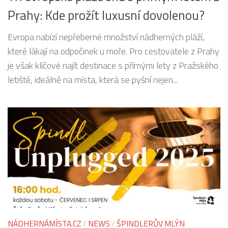
Prahy: Kde prožít luxusní dovolenou?
Evropa nabízí nepřeberné množství nádherných pláží,
které lákají na odpočinek u moře. Pro cestovatele z Prahy
je však klíčové najít destinace s přímými lety z Pražského
letiště, ideálně na místa, která se pyšní nejen...
NÁDHERNÁMÍSTA.CZ
/
NEWS
/
ŠPINDLERŮV MLÝN