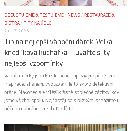
DEGUSTUJEME & TESTUJEME
/
NEWS
/
RESTAURACE &
BISTRA
/
TIPY NA JÍDLO
21. 12. 2025
Tip na nejlepší vánoční dárek: Velká
knedlíková kuchařka – uvařte si ty
nejlepší vzpomínky
Vánoční dárky jsou každoročně napínavým příběhem.
Inspirace, shánění, vyptávání. Je to skoro detektivní
práce. Nakonec ale vítězí krásné společné zážitky, kdy
jsme všichni spolu. Nejčastěji se s blízkými scházíme u
něčeho dobrého na zub. Nadělte...