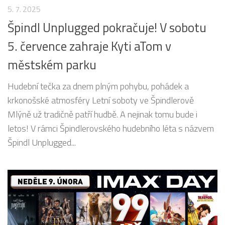
5. 7. 2025
Špindl Unplugged pokračuje! V sobotu
5. července zahraje Kyti aTom v
městském parku
Hudební tečka za dnem plným pohybu, pohádek a
krkonošské atmosféry Letní soboty ve Špindlerově
Mlýně už tradičně patří hudbě. A nejinak tomu bude i
letos! V rámci Špindlerovského hudebního léta s názvem
Špindl Unplugged...