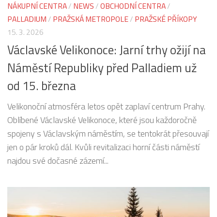
NÁKUPNÍ CENTRA
/
NEWS
/
OBCHODNÍ CENTRA
/
PALLADIUM
/
PRAŽSKÁ METROPOLE
/
PRAŽSKÉ PŘÍKOPY
15. 3. 2026
Václavské Velikonoce: Jarní trhy ožijí na
Náměstí Republiky před Palladiem už
od 15. března
Velikonoční atmosféra letos opět zaplaví centrum Prahy.
Oblíbené Václavské Velikonoce, které jsou každoročně
spojeny s Václavským náměstím, se tentokrát přesouvají
jen o pár kroků dál. Kvůli revitalizaci horní části náměstí
najdou své dočasné zázemí...