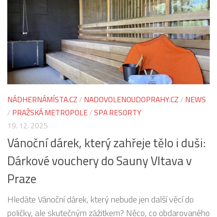
NÁDHERNÁMÍSTA.CZ
/
NADOVOLENOUDOPRAHY.CZ
/
NEWS
/
PRAŽSKÁ METROPOLE
/
SPA RESORTY
19. 12. 2025
Vánoční dárek, který zahřeje tělo i duši:
Dárkové vouchery do Sauny Vltava v
Praze
Hledáte Vánoční dárek, který nebude jen další věcí do
poličky, ale skutečným zážitkem? Něco, co obdarovaného