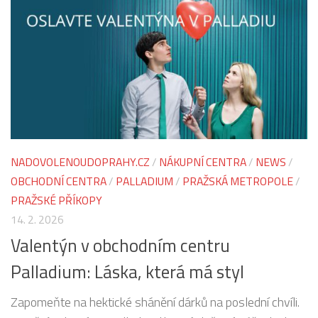
NADOVOLENOUDOPRAHY.CZ
/
NÁKUPNÍ CENTRA
/
NEWS
/
OBCHODNÍ CENTRA
/
PALLADIUM
/
PRAŽSKÁ METROPOLE
/
PRAŽSKÉ PŘÍKOPY
14. 2. 2026
Valentýn v obchodním centru
Palladium: Láska, která má styl
Zapomeňte na hektické shánění dárků na poslední chvíli.