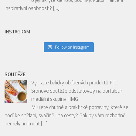
nejzajímavější ze srdce Metropole!
Jste milovníky užšího centra Prahy, zajímáte se
o její skryté klenoty, podniky, kulturní akce a
inspirativní osobnosti?
[…]
INSTAGRAM
Follow on Instagram
SOUTĚŽE
Vyhrajte balíčky oblíbených produktů FIT.
Srpnové soutěže odstartovaly na portálech
mediální skupiny HMG
Milujete chutné a praktické potraviny, které se