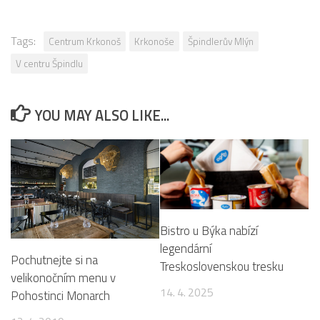
Tags:
Centrum Krkonoš
Krkonoše
Špindlerův Mlýn
V centru Špindlu
YOU MAY ALSO LIKE...
Bistro u Býka nabízí
legendární
Pochutnejte si na
Treskoslovenskou tresku
velikonočním menu v
14. 4. 2025
Pohostinci Monarch