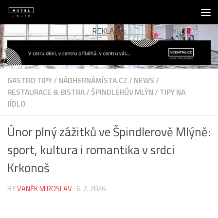
Skip to content
REKLAMA:
GASTRO TIPY
/
NÁDHERNÁMÍSTA.CZ
/
NEWS
/
RESTAURACE & BISTRA
/
ŠPINDLERŮV MLÝN
/
TIPY NA
JÍDLO
Únor plný zážitků ve Špindlerově Mlýně:
sport, kultura i romantika v srdci
Krkonoš
BY
VANĚK MIROSLAV
·
6. 2. 2026