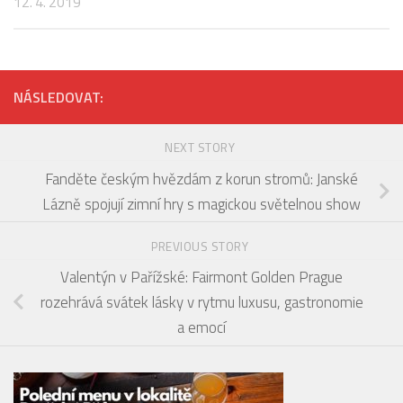
12. 4. 2019
NÁSLEDOVAT:
NEXT STORY
Fanděte českým hvězdám z korun stromů: Janské
Lázně spojují zimní hry s magickou světelnou show
PREVIOUS STORY
Valentýn v Pařížské: Fairmont Golden Prague
rozehrává svátek lásky v rytmu luxusu, gastronomie
a emocí