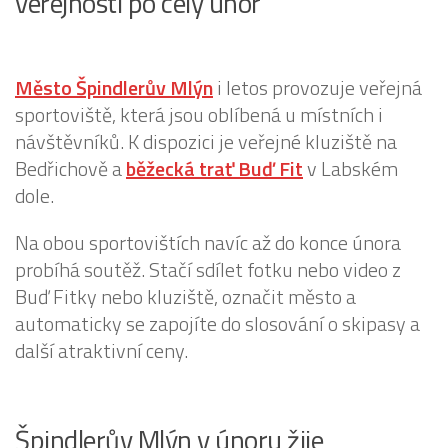
veřejnosti po celý únor
Město Špindlerův Mlýn
i letos provozuje veřejná
sportoviště, která jsou oblíbená u místních i
návštěvníků. K dispozici je veřejné kluziště na
Bedřichově a
běžecká trať Buď Fit
v Labském
dole.
Na obou sportovištích navíc až do konce února
probíhá soutěž. Stačí sdílet fotku nebo video z
Buď Fitky nebo kluziště, označit město a
automaticky se zapojíte do slosování o skipasy a
další atraktivní ceny.
Špindlerův Mlýn v únoru žije