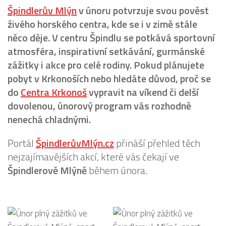
Špindlerův Mlýn
v únoru potvrzuje svou pověst
živého horského centra, kde se i v zimě stále
něco děje. V centru Špindlu se potkává sportovní
atmosféra, inspirativní setkávání, gurmánské
zážitky i akce pro celé rodiny. Pokud plánujete
pobyt v Krkonoších nebo hledáte důvod, proč se
do
Centra Krkonoš
vypravit na víkend či delší
dovolenou, únorový program vás rozhodně
nenechá chladnými.
Portál
ŠpindlerůvMlýn.cz
přináší přehled těch
nejzajímavějších akcí, které vás čekají ve
Špindlerově Mlýně
během února.