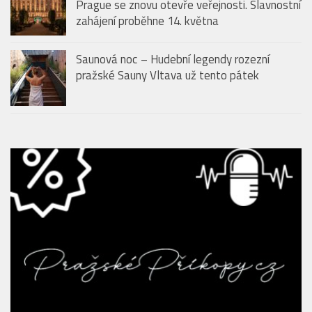
Ikonická zahrada hotelu The Grand Mark
Prague se znovu otevře veřejnosti. Slavnostní
zahájení proběhne 14. května
Saunová noc – Hudební legendy rozezní
pražské Sauny Vltava už tento pátek