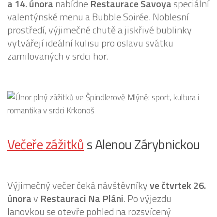
a 14. února
nabídne
Restaurace Savoya
speciální
valentýnské menu a Bubble Soirée. Noblesní
prostředí, výjimečné chutě a jiskřivé bublinky
vytvářejí ideální kulisu pro oslavu svátku
zamilovaných v srdci hor.
Večeře zážitků
s Alenou Zárybnickou
Výjimečný večer čeká návštěvníky
ve čtvrtek 26.
února
v
Restauraci Na Pláni
. Po výjezdu
lanovkou se otevře pohled na rozsvícený