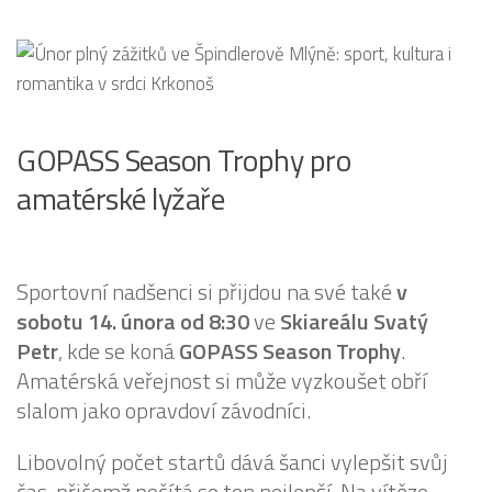
GOPASS Season Trophy pro
amatérské lyžaře
Sportovní nadšenci si přijdou na své také
v
sobotu 14. února od 8:30
ve
Skiareálu Svatý
Petr
, kde se koná
GOPASS Season Trophy
.
Amatérská veřejnost si může vyzkoušet obří
slalom jako opravdoví závodníci.
Libovolný počet startů dává šanci vylepšit svůj
čas, přičemž počítá se ten nejlepší. Na vítěze