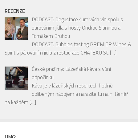
hodí ke snídani, svačině i na cesty? Pak by vám rozhodně
neměly uniknout
[…]
RECENZE
PODCAST: Degustace šumivých vín spolu s
párováním jídla s hosty Ondrou Slaninou a
Tomášem Brůhou
PODCAST: Bubbles tasting PREMIER Wines &
Spirit s párováním jídla z restaurace CHATEAU St.
[…]
České pražírny: Lázeňská káva s vůní
odpočinku
Káva je v lázeňských resortech hodně
oblíbeným nápojem a narazíte tu na ni téměř
na každém
[…]