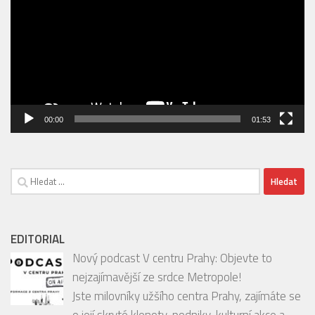
ZOO
Video
přehrávač
00:00
01:53
Vyhledávání
EDITORIAL
Nový podcast V centru Prahy: Objevte to