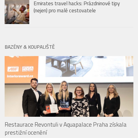
vycpávek na ramenou po nanomateriály
Emirates travel hacks: Prázdninové tipy
(nejen) pro malé cestovatele
BAZÉNY & KOUPALIŠTĚ