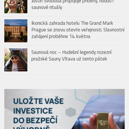
SPA RESORTY
Storytelling, který se nevypráví jen slovy.
Justin Svoboda propojuje příběhy, hudbu i
saunové rituály
Ikonická zahrada hotelu The Grand Mark
Prague se znovu otevře veřejnosti. Slavnostní
zahájení proběhne 14. května
Saunová noc – Hudební legendy rozezní
pražské Sauny Vltava už tento pátek