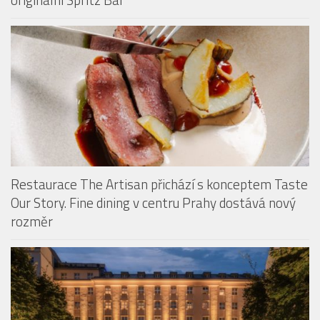
Hotel Mandarin Oriental na pražské Kampě:
Monastiq BBQ Brunch láká na grilované speciality i
originální Spritz Bar
Restaurace The Artisan přichází s konceptem Taste
Our Story. Fine dining v centru Prahy dostává nový
rozměr