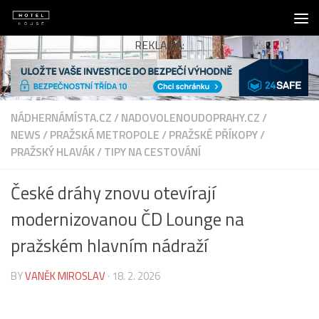
Skip to content
REKLAMA:
NÁDHERNÁMÍSTA.CZ
/
NADOVOLENOUDOPRAHY.CZ
/
NEWS
/
PRAŽSKÁ METROPOLE
/
PRAŽSKÉ PŘÍKOPY
/
PRAŽSKÝ HLAVÁK
/
TIPY NA CESTOVÁNÍ
České dráhy znovu otevírají
modernizovanou ČD Lounge na
pražském hlavním nádraží
BY
VANĚK MIROSLAV
·
18. 2. 2026