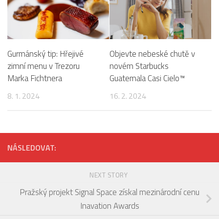
Gurmánský tip: Hřejivé
Objevte nebeské chutě v
zimní menu v Trezoru
novém Starbucks
Marka Fichtnera
Guatemala Casi Cielo™
8. 1. 2024
16. 2. 2024
NÁSLEDOVAT:
NEXT STORY
Pražský projekt Signal Space získal mezinárodní cenu
Inavation Awards