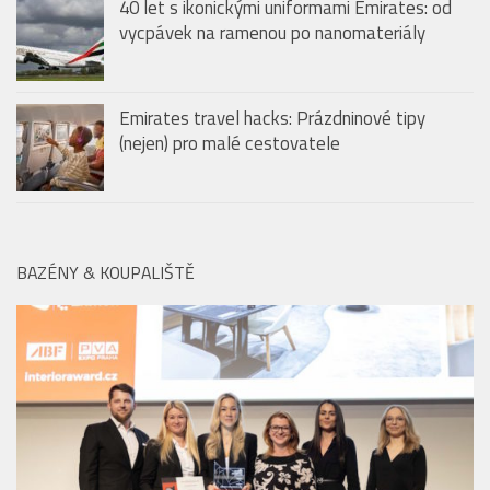
Last minute dovolená: Jak vybrat tu pravou a
kam vyrazit na poslední chvíli? Praktický
průvodce
40 let s ikonickými uniformami Emirates: od
vycpávek na ramenou po nanomateriály
Emirates travel hacks: Prázdninové tipy
(nejen) pro malé cestovatele
BAZÉNY & KOUPALIŠTĚ