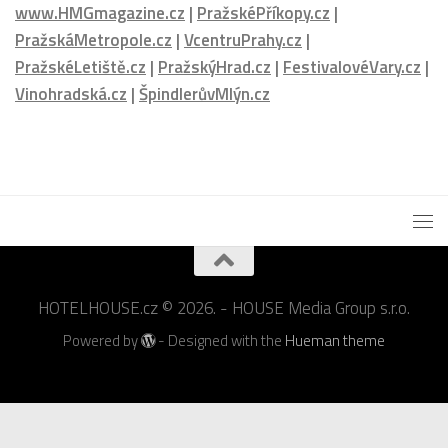
www.nejlepsikavarny.cz
|
www.sefredaktorzavolantem.cz
|
www.rozhovoryzavolantem.cz
|
www.letniservis.cz
|
www.snehovyservis.cz
|
www.PrazskePrikopy.cz
|
www.HMGmagazine.cz
|
PražskéPříkopy.cz
|
PražskáMetropole.cz
|
VcentruPrahy.cz
|
PražskéLetiště.cz
|
PražskýHrad.cz
|
FestivalovéVary.cz
|
Vinohradská.cz
|
ŠpindlerůvMlýn.cz
HOTELHOUSE.cz © 2026. - HOUSE Media Group s.r.o.
Powered by
- Designed with the
Hueman theme