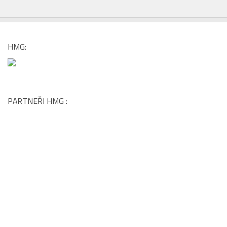
Káva je v lázeňských resortech hodně
oblíbeným nápojem a narazíte tu na ni téměř
na každém
[…]
HMG:
PARTNEŘI HMG :