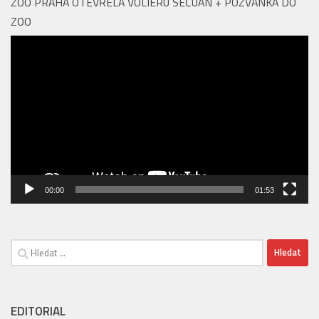
Food & Beverage managera
ZOO PRAHA OTEVŘELA VOLIÉRU SEČUÁN + POZVÁNKA DO
ZOO
Video
přehrávač
00:00
01:53
Vyhledávání