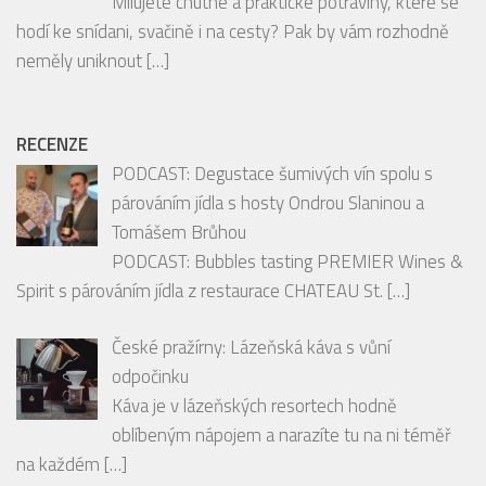
Vyhrajte balíčky oblíbených produktů FIT.
Srpnové soutěže odstartovaly na portálech
mediální skupiny HMG
Milujete chutné a praktické potraviny, které se
hodí ke snídani, svačině i na cesty? Pak by vám rozhodně
neměly uniknout
[…]
RECENZE
PODCAST: Degustace šumivých vín spolu s
párováním jídla s hosty Ondrou Slaninou a
Tomášem Brůhou
PODCAST: Bubbles tasting PREMIER Wines &
Spirit s párováním jídla z restaurace CHATEAU St.
[…]
České pražírny: Lázeňská káva s vůní
odpočinku