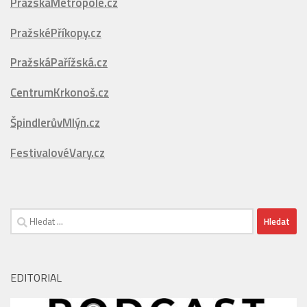
PražskáPařížská.cz
CentrumKrkonoš.cz
ŠpindlerůvMlýn.cz
FestivalovéVary.cz
Vyhledávání
EDITORIAL