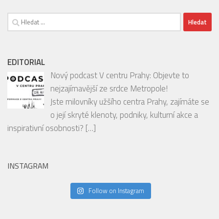
EDITORIAL
Nový podcast V centru Prahy: Objevte to
nejzajímavější ze srdce Metropole!
Jste milovníky užšího centra Prahy, zajímáte se
o její skryté klenoty, podniky, kulturní akce a
inspirativní osobnosti?
[…]
INSTAGRAM
Follow on Instagram
SOUTĚŽE
Vyhrajte balíčky oblíbených produktů FIT.