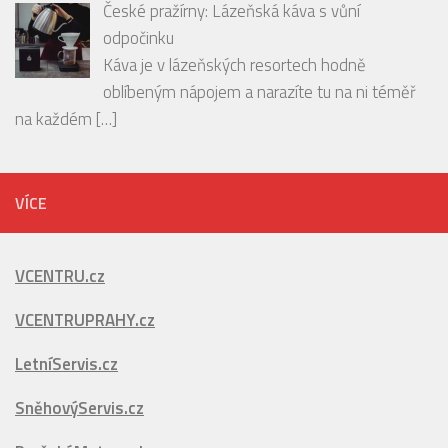
oblíbeným nápojem a narazíte tu na ni téměř
na každém
[…]
VÍCE
VCENTRU.cz
VCENTRUPRAHY.cz
LetníServis.cz
SněhovýServis.cz
PražskáMetropole.cz
PražskéPříkopy.cz