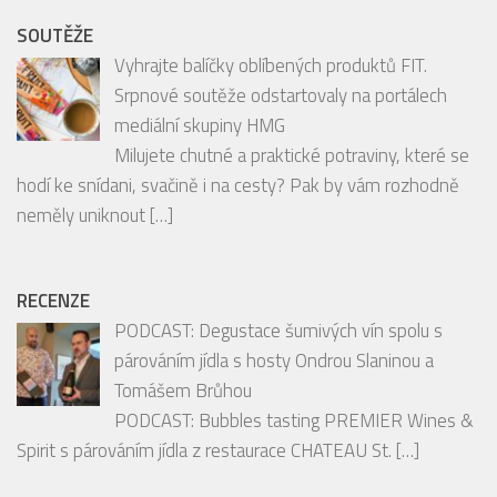
Srpnové soutěže odstartovaly na portálech
mediální skupiny HMG
Milujete chutné a praktické potraviny, které se
hodí ke snídani, svačině i na cesty? Pak by vám rozhodně
neměly uniknout
[…]
RECENZE
PODCAST: Degustace šumivých vín spolu s
párováním jídla s hosty Ondrou Slaninou a
Tomášem Brůhou
PODCAST: Bubbles tasting PREMIER Wines &
Spirit s párováním jídla z restaurace CHATEAU St.
[…]
České pražírny: Lázeňská káva s vůní
odpočinku
Káva je v lázeňských resortech hodně