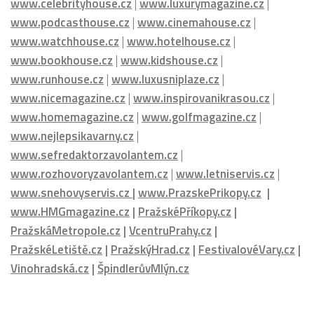
www.celebrityhouse.cz
|
www.luxurymagazine.cz
|
www.podcasthouse.cz
|
www.cinemahouse.cz
|
www.watchhouse.cz
|
www.hotelhouse.cz
|
www.bookhouse.cz
|
www.kidshouse.cz
|
www.runhouse.cz
|
www.luxusniplaze.cz
|
www.nicemagazine.cz
|
www.inspirovanikrasou.cz
|
www.homemagazine.cz
|
www.golfmagazine.cz
|
www.nejlepsikavarny.cz
|
www.sefredaktorzavolantem.cz
|
www.rozhovoryzavolantem.cz
|
www.letniservis.cz
|
www.snehovyservis.cz
|
www.PrazskePrikopy.cz
|
www.HMGmagazine.cz
|
PražskéPříkopy.cz
|
PražskáMetropole.cz
|
VcentruPrahy.cz
|
PražskéLetiště.cz
|
PražskýHrad.cz
|
FestivalovéVary.cz
|
Vinohradská.cz
|
ŠpindlerůvMlýn.cz