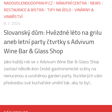
NADOVOLENOUDOPRAHY.CZ
/
NÁKUPNÍ CENTRA
/
NEWS
/
RESTAURACE & BISTRA
/
TIPY NA JÍDLO
/
VINÁRNY &
VINAŘSTVÍ
8. 7. 2024
Slovanský dům: Hvězdné léto na grilu
aneb letní party čtvrtky s Advivum
Wine Bar & Glass Shop
Jako každý rok se v Advivum Wine Bar & Glass Shop
zastaví několik ikon české gastronomické scény na
nenucenou a uvolněnou garden party. Na kterých vám
předvedou své kuchařské umění tak, aby to byl...