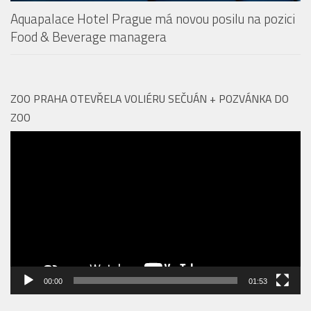
ZOO PRAHA OTEVŘELA VOLIÉRU SEČUÁN + POZVÁNKA DO
ZOO
Video
přehrávač
00:00
01:53
Vyhledávání