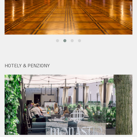
HOTELY & PENZIONY
Hotel Mandarin Oriental na pražské Kampě:
Monastiq BBQ Brunch láká na grilované speciality i
originální Spritz Bar