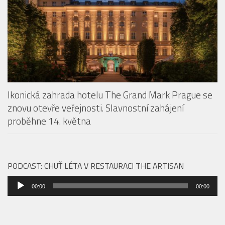
Ikonická zahrada hotelu The Grand Mark Prague se
znovu otevře veřejnosti. Slavnostní zahájení
proběhne 14. května
PODCAST: CHUŤ LÉTA V RESTAURACI THE ARTISAN
Audio
00:00
00:00
přehrávač
SPA RESORTY
Storytelling, který se nevypráví jen slovy.