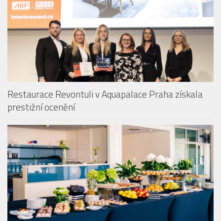
Restaurace Revontuli v Aquapalace Praha získala
prestižní ocenění
Aquapalace Hotel Prague má novou posilu na pozici
Food & Beverage managera