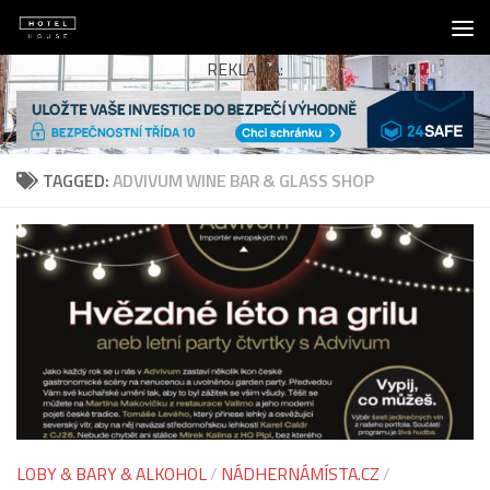
Skip to content
REKLAMA:
TAGGED:
ADVIVUM WINE BAR & GLASS SHOP
LOBY & BARY & ALKOHOL
/
NÁDHERNÁMÍSTA.CZ
/