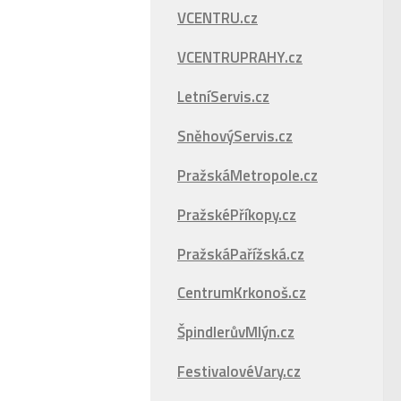
VCENTRU.cz
VCENTRUPRAHY.cz
LetníServis.cz
SněhovýServis.cz
PražskáMetropole.cz
PražskéPříkopy.cz
PražskáPařížská.cz
CentrumKrkonoš.cz
ŠpindlerůvMlýn.cz
FestivalovéVary.cz