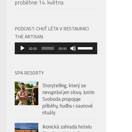
proběhne 14. května
PODCAST: CHUŤ LÉTA V RESTAURACI
THE ARTISAN
Audio
Použitím
00:00
00:00
přehrávač
šipek
nahoru/dolů
zvýšíte
SPA RESORTY
nebo
Storytelling, který se
snížíte
nevypráví jen slovy. Justin
úroveň
Svoboda propojuje
hlasitosti.
příběhy, hudbu i saunové
rituály
Ikonická zahrada hotelu