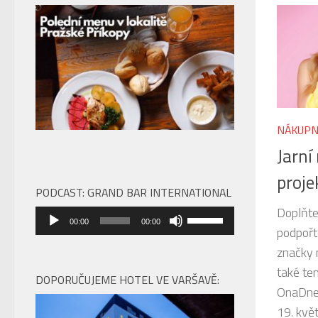
NÁKUPN
Jarní
proje
PODCAST: GRAND BAR INTERNATIONAL
Doplňte 
Audio
Použitím
00:00
00:00
podpořt
přehrávač
šipek
značky 
nahoru/dolů
také te
zvýšíte
DOPORUČUJEME HOTEL VE VARŠAVĚ:
OnaDnes
nebo
19. květ
snížíte