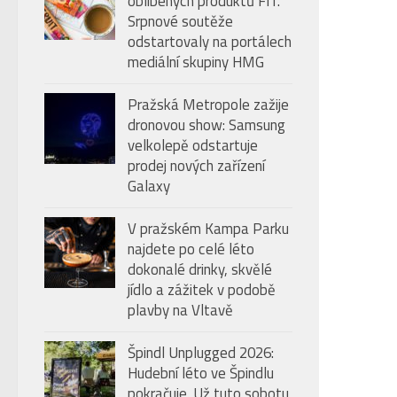
oblíbených produktů FIT.
úroveň
Srpnové soutěže
hlasitosti.
odstartovaly na portálech
mediální skupiny HMG
Pražská Metropole zažije
dronovou show: Samsung
velkolepě odstartuje
prodej nových zařízení
Galaxy
V pražském Kampa Parku
najdete po celé léto
dokonalé drinky, skvělé
jídlo a zážitek v podobě
plavby na Vltavě
Špindl Unplugged 2026:
Hudební léto ve Špindlu
pokračuje. Už tuto sobotu