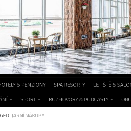
otelech, pensionech, spa resortech a restauracích...
HOTELY & PENZIONY
SPA RESORTY
LETIŠTĚ & SALO
ÁNÍ
SPORT
ROZHOVORY & PODCASTY
OBC
GED:
JARNÍ NÁKUPY