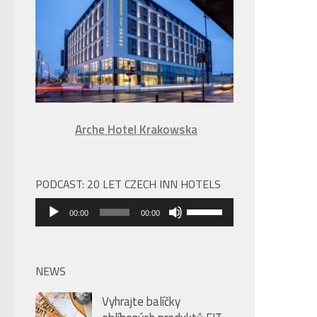
úroveň
hlasitosti.
Arche Hotel Krakowska
PODCAST: 20 LET CZECH INN HOTELS
Audio
Použitím
00:00
00:00
přehrávač
šipek
nahoru/dolů
zvýšíte
NEWS
nebo
Vyhrajte balíčky
snížíte