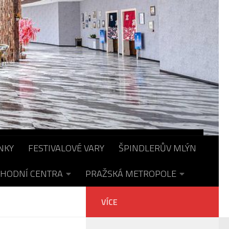
NKY
FESTIVALOVÉ VARY
ŠPINDLERŮV MLÝN
HODNÍ CENTRA
PRAŽSKÁ METROPOLE
VÍCE