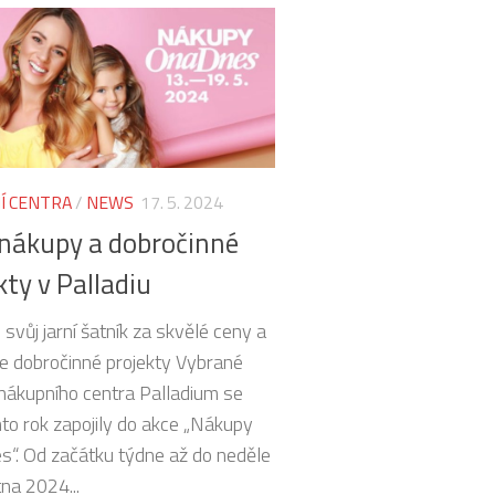
Í CENTRA
/
NEWS
17. 5. 2024
 nákupy a dobročinné
kty v Palladiu
svůj jarní šatník za skvělé ceny a
e dobročinné projekty Vybrané
nákupního centra Palladium se
nto rok zapojily do akce „Nákupy
“. Od začátku týdne až do neděle
na 2024...