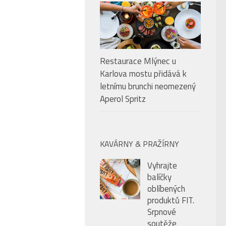
Restaurace Mlýnec u
Karlova mostu přidává k
letnímu brunchi neomezený
Aperol Spritz
KAVÁRNY & PRAŽÍRNY
Vyhrajte
balíčky
oblíbených
produktů FIT.
Srpnové
soutěže