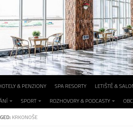
otelech, pensionech, spa resortech a restauracích...
HOTELY & PENZIONY
SPA RESORTY
LETIŠTĚ & SALO
ÁNÍ
SPORT
ROZHOVORY & PODCASTY
OBC
GED:
KRKONOŠE