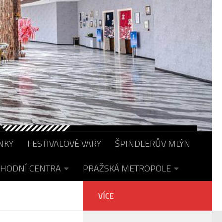
NKY
FESTIVALOVÉ VARY
ŠPINDLERŮV MLÝN
HODNÍ CENTRA
PRAŽSKÁ METROPOLE
VÍCE