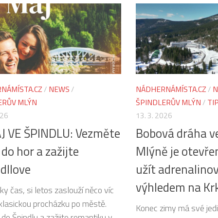
NÁMÍSTA.CZ
/
NEWS
/
NÁDHERNÁMÍSTA.CZ
/
N
ERŮV MLÝN
ŠPINDLERŮV MLÝN
/
TI
026
13. 3. 2026
ÁJ VE ŠPINDLU: Vezměte
Bobová dráha ve
 do hor a zažijte
Mlýně je otevřen
dllove
užít adrenalinov
výhledem na Kr
ky čas, si letos zaslouží něco víc
 klasickou procházku po městě.
Konec zimy má své jedi
do Špindlu a zažijte romantiku v