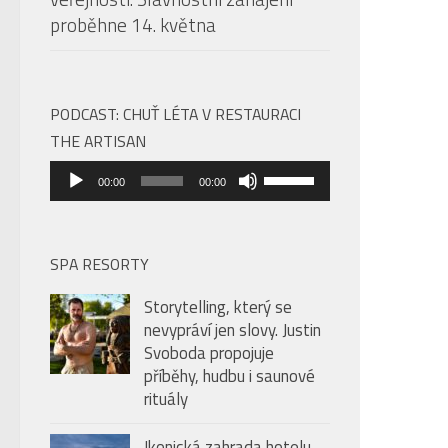
proběhne 14. května
PODCAST: CHUŤ LÉTA V RESTAURACI
THE ARTISAN
Audio
Použitím
00:00
00:00
přehrávač
šipek
nahoru/dolů
zvýšíte
SPA RESORTY
nebo
Storytelling, který se
snížíte
nevypráví jen slovy. Justin
úroveň
Svoboda propojuje
hlasitosti.
příběhy, hudbu i saunové
rituály
Ikonická zahrada hotelu