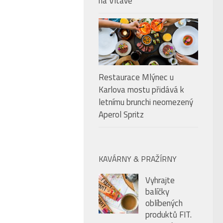
na Vltavě
Restaurace Mlýnec u
Karlova mostu přidává k
letnímu brunchi neomezený
Aperol Spritz
KAVÁRNY & PRAŽÍRNY
Vyhrajte
balíčky
oblíbených
produktů FIT.