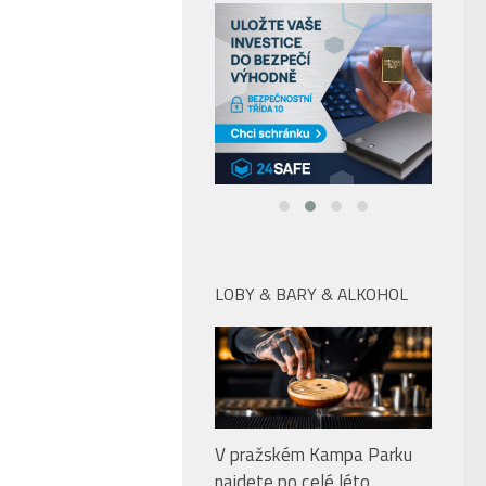
LOBY & BARY & ALKOHOL
V pražském Kampa Parku
najdete po celé léto