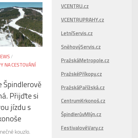
VCENTRU.cz
VCENTRUPRAHY.cz
LetníServis.cz
SněhovýServis.cz
EWS
/
PražskáMetropole.cz
PY NA CESTOVÁNÍ
PražskéPříkopy.cz
 Špindlerově
PražskáPařížská.cz
á. Přijďte si
CentrumKrkonoš.cz
ou jízdu s
ŠpindlerůvMlýn.cz
konoše
FestivalovéVary.cz
nečné kouzlo.