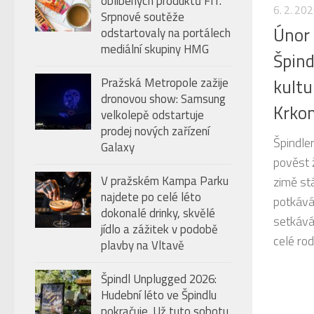
oblíbených produktů FIT.
úroveň
6. 2. 20
Srpnové soutěže
hlasitosti.
Únor 
odstartovaly na portálech
mediální skupiny HMG
Špind
Pražská Metropole zažije
kultu
dronovou show: Samsung
Krko
velkolepě odstartuje
prodej nových zařízení
Špindle
Galaxy
pověst 
V pražském Kampa Parku
zimě stá
najdete po celé léto
potkává
dokonalé drinky, skvělé
setkává
jídlo a zážitek v podobě
celé rodi
plavby na Vltavě
Špindl Unplugged 2026:
Hudební léto ve Špindlu
pokračuje. Už tuto sobotu