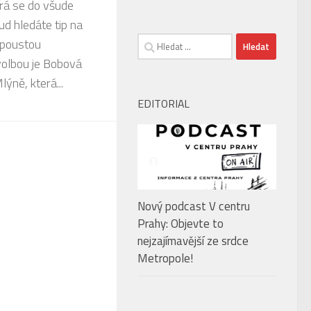
írá se do všude
d hledáte tip na
Vyhledávání
spoustou
volbou je Bobová
ýně, která...
EDITORIAL
Nový podcast V centru
Prahy: Objevte to
nejzajímavější ze srdce
Metropole!