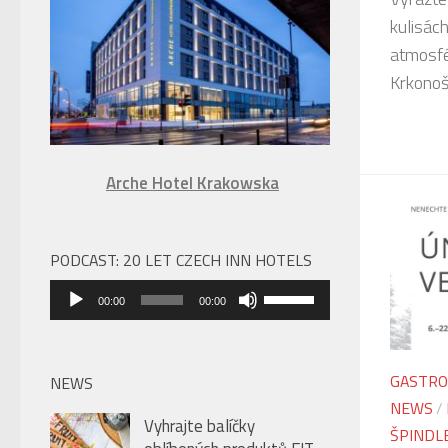
úroveň
kulisác
hlasitosti.
atmosfé
Krkonoš
Arche Hotel Krakowska
PODCAST: 20 LET CZECH INN HOTELS
Audio
Použitím
00:00
00:00
přehrávač
šipek
nahoru/dolů
zvýšíte
GASTRO
NEWS
nebo
NEWS
/
Vyhrajte balíčky
snížíte
ŠPINDL