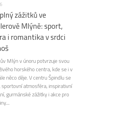
26
plný zážitků ve
lerově Mlýně: sport,
ra i romantika v srdci
noš
rův Mlýn v únoru potvrzuje svou
živého horského centra, kde se i v
le něco děje. V centru Špindlu se
 sportovní atmosféra, inspirativní
ní, gurmánské zážitky i akce pro
ny....