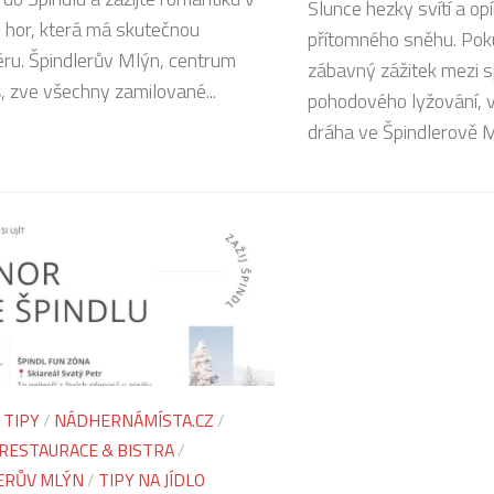
Slunce hezky svítí a op
h hor, která má skutečnou
přítomného sněhu. Poku
ru. Špindlerův Mlýn, centrum
zábavný zážitek mezi 
, zve všechny zamilované...
pohodového lyžování, 
dráha ve Špindlerově Ml
 TIPY
/
NÁDHERNÁMÍSTA.CZ
/
RESTAURACE & BISTRA
/
ERŮV MLÝN
/
TIPY NA JÍDLO