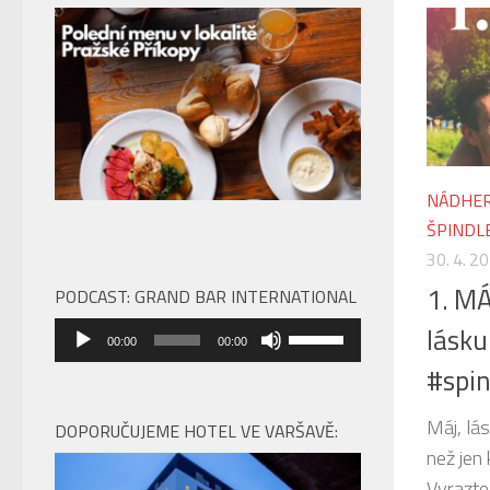
NÁDHER
ŠPINDL
30. 4. 2
1. M
PODCAST: GRAND BAR INTERNATIONAL
Audio
lásku
Použitím
00:00
00:00
přehrávač
šipek
#spin
nahoru/dolů
zvýšíte
Máj, lás
DOPORUČUJEME HOTEL VE VARŠAVĚ:
nebo
než jen
snížíte
Vyrazte 