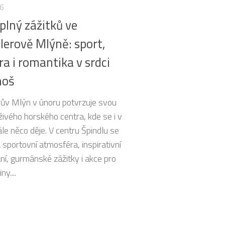
26
plný zážitků ve
lerově Mlýně: sport,
ra i romantika v srdci
noš
rův Mlýn v únoru potvrzuje svou
živého horského centra, kde se i v
le něco děje. V centru Špindlu se
 sportovní atmosféra, inspirativní
ní, gurmánské zážitky i akce pro
ny....