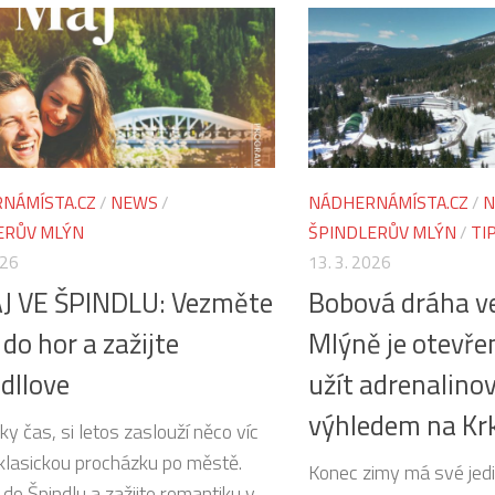
NÁMÍSTA.CZ
/
NEWS
/
NÁDHERNÁMÍSTA.CZ
/
N
ERŮV MLÝN
ŠPINDLERŮV MLÝN
/
TI
026
13. 3. 2026
ÁJ VE ŠPINDLU: Vezměte
Bobová dráha ve
 do hor a zažijte
Mlýně je otevřen
dllove
užít adrenalinov
výhledem na Kr
ky čas, si letos zaslouží něco víc
 klasickou procházku po městě.
Konec zimy má své jedi
do Špindlu a zažijte romantiku v