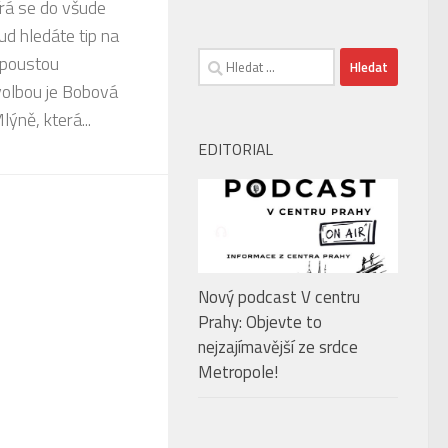
írá se do všude
d hledáte tip na
Vyhledávání
spoustou
volbou je Bobová
ýně, která...
EDITORIAL
Nový podcast V centru
Prahy: Objevte to
nejzajímavější ze srdce
Metropole!