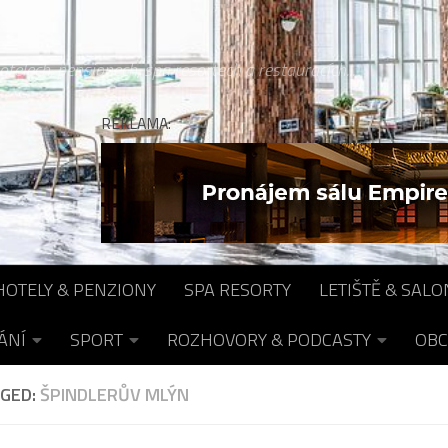
otelech, pensionech, spa resortech a restauracích...
REKLAMA:
HOTELY & PENZIONY
SPA RESORTY
LETIŠTĚ & SALO
ÁNÍ
SPORT
ROZHOVORY & PODCASTY
OBC
GED:
ŠPINDLERŮV MLÝN