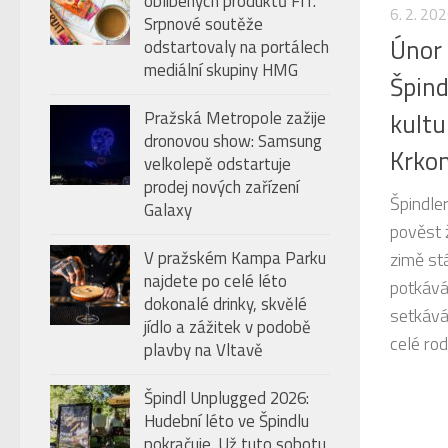
oblíbených produktů FIT.
úroveň
6. 2. 20
Srpnové soutěže
hlasitosti.
Únor 
odstartovaly na portálech
mediální skupiny HMG
Špind
Pražská Metropole zažije
kultu
dronovou show: Samsung
Krko
velkolepě odstartuje
prodej nových zařízení
Špindle
Galaxy
pověst 
V pražském Kampa Parku
zimě stá
najdete po celé léto
potkává
dokonalé drinky, skvělé
setkává
jídlo a zážitek v podobě
celé rodi
plavby na Vltavě
Špindl Unplugged 2026:
Hudební léto ve Špindlu
pokračuje. Už tuto sobotu