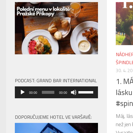
NÁDHER
ŠPINDL
30. 4. 2
1. M
PODCAST: GRAND BAR INTERNATIONAL
Audio
lásku
Použitím
00:00
00:00
přehrávač
šipek
#spin
nahoru/dolů
zvýšíte
Máj, lás
DOPORUČUJEME HOTEL VE VARŠAVĚ:
nebo
než jen
snížíte
Vyrazte 