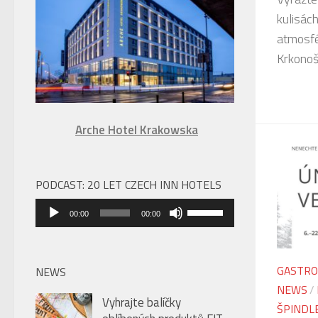
úroveň
kulisác
hlasitosti.
atmosfé
Krkonoš
Arche Hotel Krakowska
PODCAST: 20 LET CZECH INN HOTELS
Audio
Použitím
00:00
00:00
přehrávač
šipek
nahoru/dolů
zvýšíte
GASTRO
NEWS
nebo
NEWS
/
Vyhrajte balíčky
snížíte
ŠPINDL