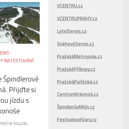
VCENTRU.cz
VCENTRUPRAHY.cz
LetníServis.cz
SněhovýServis.cz
EWS
/
PražskáMetropole.cz
PY NA CESTOVÁNÍ
PražskéPříkopy.cz
 Špindlerově
PražskáPařížská.cz
á. Přijďte si
CentrumKrkonoš.cz
ou jízdu s
ŠpindlerůvMlýn.cz
konoše
FestivalovéVary.cz
nečné kouzlo.