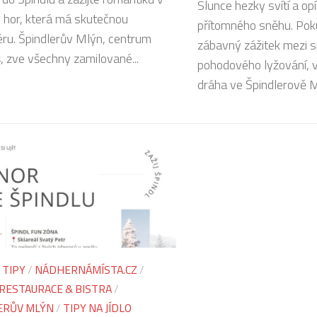
Slunce hezky svítí a op
h hor, která má skutečnou
přítomného sněhu. Poku
ru. Špindlerův Mlýn, centrum
zábavný zážitek mezi 
, zve všechny zamilované...
pohodového lyžování, 
dráha ve Špindlerově Ml
 TIPY
/
NÁDHERNÁMÍSTA.CZ
/
RESTAURACE & BISTRA
/
ERŮV MLÝN
/
TIPY NA JÍDLO