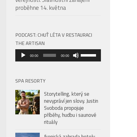
proběhne 14. května
PODCAST: CHUŤ LÉTA V RESTAURACI
THE ARTISAN
Audio
Použitím
00:00
00:00
přehrávač
šipek
nahoru/dolů
zvýšíte
SPA RESORTY
nebo
Storytelling, který se
snížíte
nevypráví jen slovy. Justin
úroveň
Svoboda propojuje
hlasitosti.
příběhy, hudbu i saunové
rituály
Ikonická zahrada hotelu