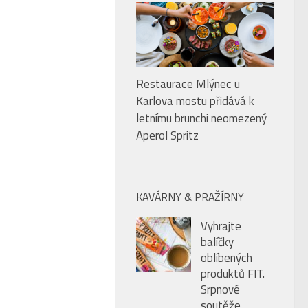
Restaurace Mlýnec u
Karlova mostu přidává k
letnímu brunchi neomezený
Aperol Spritz
KAVÁRNY & PRAŽÍRNY
Vyhrajte
balíčky
oblíbených
produktů FIT.
Srpnové
soutěže