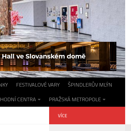
NKY
FESTIVALOVÉ VARY
ŠPINDLERŮV MLÝN
HODNÍ CENTRA
PRAŽSKÁ METROPOLE
VÍCE