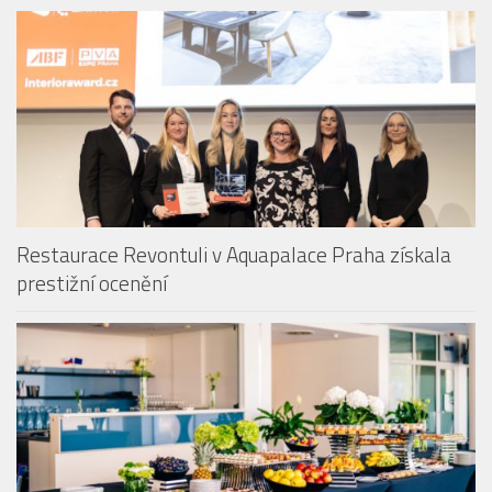
Restaurace Revontuli v Aquapalace Praha získala
prestižní ocenění
Aquapalace Hotel Prague má novou posilu na pozici
Food & Beverage managera