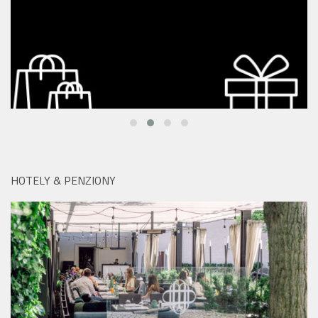
HOTELY & PENZIONY
Hotel Mandarin Oriental na pražské Kampě:
Monastiq BBQ Brunch láká na grilované speciality i