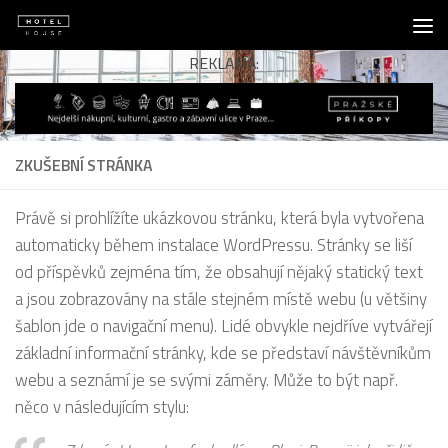
Skip to content
REKLAMA:
ZKUŠEBNÍ STRÁNKA
Právě si prohlížíte ukázkovou stránku, která byla vytvořena
automaticky během instalace WordPressu. Stránky se liší
od příspěvků zejména tím, že obsahují nějaký statický text
a jsou zobrazovány na stále stejném místě webu (u většiny
šablon jde o navigační menu). Lidé obvykle nejdříve vytvářejí
základní informační stránky, kde se představí návštěvníkům
webu a seznámí je se svými záměry. Může to být např.
něco v následujícím stylu: