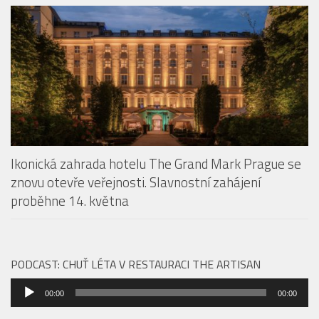
Ikonická zahrada hotelu The Grand Mark Prague se
znovu otevře veřejnosti. Slavnostní zahájení
proběhne 14. května
PODCAST: CHUŤ LÉTA V RESTAURACI THE ARTISAN
Audio
00:00
00:00
přehrávač
SPA RESORTY
Storytelling, který se nevypráví jen slovy.