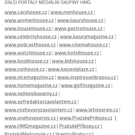
DALŠÍ PORTÁLY MEDIÁLNÍ SKUPINY HMG:
www.carshouse.cz
|
www.menhouse.cz
|
www.womenhouse.cz
|
www.luxuryhouse.cz
|
www.househouse.cz
|
www.gastrohouse.cz
|
www.celebrityhouse.cz
|
www.luxurymagazine.cz
|
www.podcasthouse.cz
|
www.cinemahouse.cz
|
www.watchhouse.cz
|
www.hotelhouse.cz
|
www.bookhouse.cz
|
www.kidshouse.cz
|
www.runhouse.cz
|
www.luxusniplaze.cz
|
www.nicemagazine.cz
|
www.inspirovanikrasou.cz
|
www.homemagazine.cz
|
www.golfmagazine.cz
|
www.nejlepsikavarny.cz
|
www.sefredaktorzavolantem.cz
|
www.rozhovoryzavolantem.cz
|
www.letniservis.cz
|
www.snehovyservis.cz
|
www.PrazskePrikopy.cz
|
www.HMGmagazine.cz
|
PražskéPříkopy.cz
|
PražskáMetropole.cz
|
VcentruPrahy.cz
|