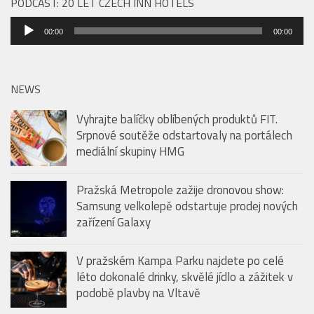
PODCAST: 20 LET CZECH INN HOTELS
Audio
00:00
00:00
přehrávač
NEWS
Vyhrajte balíčky oblíbených produktů FIT.
Srpnové soutěže odstartovaly na portálech
mediální skupiny HMG
Pražská Metropole zažije dronovou show:
Samsung velkolepě odstartuje prodej nových
zařízení Galaxy
V pražském Kampa Parku najdete po celé
léto dokonalé drinky, skvělé jídlo a zážitek v
podobě plavby na Vltavě