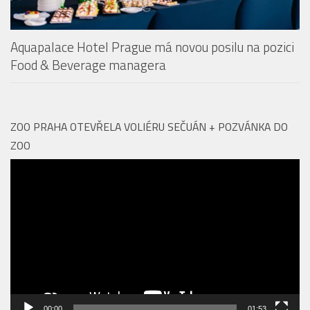
ZOO PRAHA OTEVŘELA VOLIÉRU SEČUÁN + POZVÁNKA DO
ZOO
Video
přehrávač
00:00
01:53
Vyhledávání