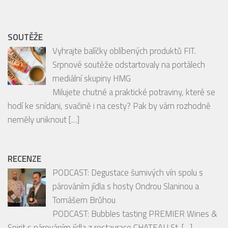
Vyhrajte balíčky oblíbených produktů FIT.
Srpnové soutěže odstartovaly na portálech
mediální skupiny HMG
Milujete chutné a praktické potraviny, které se
hodí ke snídani, svačině i na cesty? Pak by vám rozhodně
neměly uniknout
[…]
RECENZE
PODCAST: Degustace šumivých vín spolu s
párováním jídla s hosty Ondrou Slaninou a
Tomášem Brůhou
PODCAST: Bubbles tasting PREMIER Wines &
Spirit s párováním jídla z restaurace CHATEAU St.
[…]
České pražírny: Lázeňská káva s vůní
odpočinku