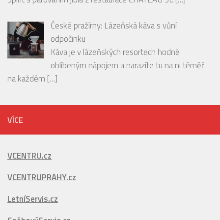
Káva je v lázeňských resortech hodně
oblíbeným nápojem a narazíte tu na ni téměř
na každém
[…]
VÍCE
VCENTRU.cz
VCENTRUPRAHY.cz
LetníServis.cz
SněhovýServis.cz
PražskáMetropole.cz
PražskéPříkopy.cz