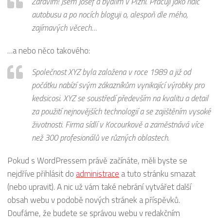
Zdravím! Jsem Josef a bydlím v Plzni. Pracuji jako řidič
autobusu a po nocích bloguji o, alespoň dle mého,
zajímavých věcech…
…a nebo něco takového:
Společnost XYZ byla založena v roce 1989 a již od
počátku nabízí svým zákazníkům vynikající výrobky pro
kedsicosi. XYZ se soustředí především na kvalitu a detail
za použití nejnovějších technologií a se zajištěním vysoké
životnosti. Firma sídlí v Kocourkově a zaměstnává více
než 300 profesionálů ve různých oblastech.
Pokud s WordPressem právě začínáte, měli byste se
nejdříve přihlásit do
administrace
a tuto stránku smazat
(nebo upravit). A nic už vám také nebrání vytvářet další
obsah webu v podobě nových stránek a příspěvků.
Doufáme, že budete se správou webu v redakčním