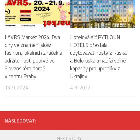
LAVRS Market 2024: Dva
Hotelová síť PYTLOUN
dny ve znamení slow
HOTELS přestala
fashion, lokálních značek a
ubytovávat hosty z Ruska
udržitelnosti poprvé ve
a Běloruska a nabízí volné
Slovanském domě
kapacity pro uprchlíky z
v centru Prahy
Ukrajiny
13. 9. 2024
4. 3. 2022
NÁSLEDOVAT:
NEXT STORY