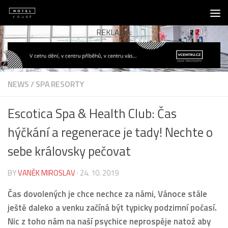
Skip to content
REKLAMA:
NEWS
/
SPA RESORTY
Escotica Spa & Health Club: Čas
hýčkání a regenerace je tady! Nechte o
sebe královsky pečovat
BY
VANĚK MIROSLAV
·
24. 10. 2019
Čas dovolených je chce nechce za námi, Vánoce stále
ještě daleko a venku začíná být typicky podzimní počasí.
Nic z toho nám na naší psychice neprospěje natož aby