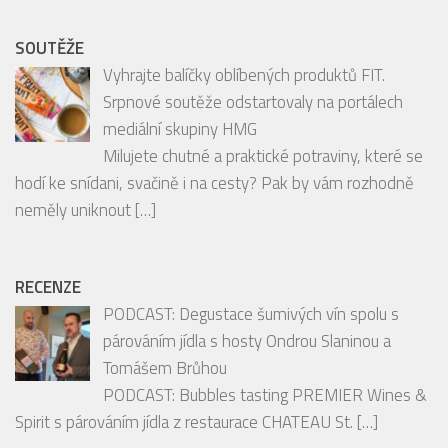
SOUTĚŽE
Vyhrajte balíčky oblíbených produktů FIT.
Srpnové soutěže odstartovaly na portálech
mediální skupiny HMG
Milujete chutné a praktické potraviny, které se
hodí ke snídani, svačině i na cesty? Pak by vám rozhodně
neměly uniknout
[…]
RECENZE
PODCAST: Degustace šumivých vín spolu s
párováním jídla s hosty Ondrou Slaninou a
Tomášem Brůhou
PODCAST: Bubbles tasting PREMIER Wines &
Spirit s párováním jídla z restaurace CHATEAU St.
[…]