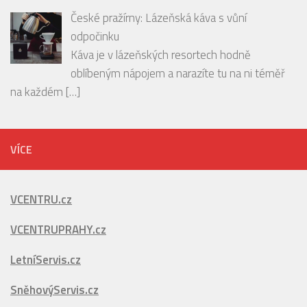
České pražírny: Lázeňská káva s vůní
odpočinku
Káva je v lázeňských resortech hodně
oblíbeným nápojem a narazíte tu na ni téměř
na každém
[…]
VÍCE
VCENTRU.cz
VCENTRUPRAHY.cz
LetníServis.cz
SněhovýServis.cz