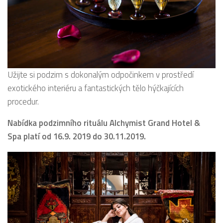
Užijte si podzim s dokonalým odpočinkem v prostředí
exotického interiéru a fantastických tělo hýčkajících
procedur.
Nabídka podzimního rituálu Alchymist Grand Hotel &
Spa platí od 16.9. 2019 do 30.11.2019.