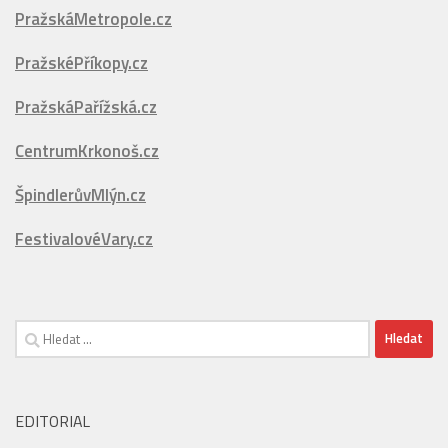
PražskáMetropole.cz
PražskéPříkopy.cz
PražskáPařížská.cz
CentrumKrkonoš.cz
ŠpindlerůvMlýn.cz
FestivalovéVary.cz
Vyhledávání
EDITORIAL