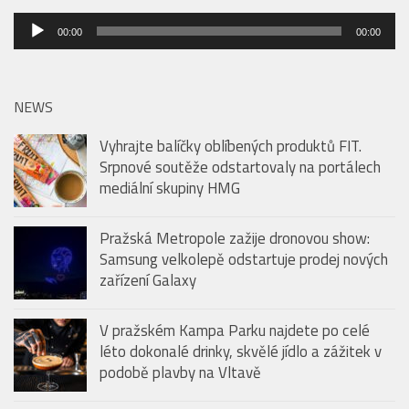
Audio
00:00
00:00
přehrávač
NEWS
Vyhrajte balíčky oblíbených produktů FIT.
Srpnové soutěže odstartovaly na portálech
mediální skupiny HMG
Pražská Metropole zažije dronovou show:
Samsung velkolepě odstartuje prodej nových
zařízení Galaxy
V pražském Kampa Parku najdete po celé
léto dokonalé drinky, skvělé jídlo a zážitek v
podobě plavby na Vltavě