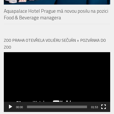
Aquapalace Hotel Prague má novou posilu na pozici
Food & Beverage managera
ZOO PRAHA OTEVŘELA VOLIÉRU SEČUÁN + POZVÁNKA DO
ZOO
Video
přehrávač
00:00
01:53