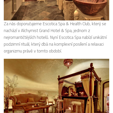
Za nás doporučujeme Escotica Spa & Health Club, který se
nachází v Alchymist Grand Hotel & Spa, jednom z
nejromantičtějších hotelů. Nyní Escotica Spa nabízí unikátní
podzimní rituál, který dbá na komplexní posílení a relaxaci
organizmu právě v tomto období.