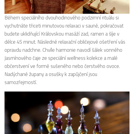
Během speciálního dvouhodinového podzimní rituálu si
vychutnáte třiceti minutovou relaxaci v sauně, pokračovat
budete uklidňující Královskou masáží zad, ramen a šíje v
délce 45 minut. Následné relaxační obličejové ošetření vás
opravdu nadchne. Chvíle harmonie navodí šálek vonného
Jasmínového čaje ze speciální wellness kolekce a malé
občerstvení ve formě sušeného nebo čerstvého ovoce.
Nadýchané župany a osušky k zapůjčení jsou
samozřejmostí.