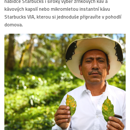
nabídce Starbucks i široký výběr zrnkových káv a
kávových kapslí nebo mikromletou instantní kávu
Starbucks VIA, kterou si jednoduše připravíte v pohodlí
domova.