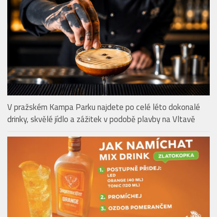
V pražském Kampa Parku najdete po celé léto dokonalé
drinky, skvělé jídlo a zážitek v podobě plavby na Vltavě
Zlatokopka: Jednoduchý drink od Jägermeister Orange
VINÁRNY & VINAŘSTVÍ
Bubble Wine Fest 2026 ve Villa Richter: