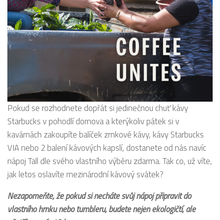
Pokud se rozhodnete dopřát si jedinečnou chuť kávy
Starbucks v pohodlí domova a kterýkoliv pátek si v
kavárnách zakoupíte balíček zrnkové kávy, kávy Starbucks
VIA nebo 2 balení kávových kapslí, dostanete od nás navíc
nápoj Tall dle svého vlastního výběru zdarma. Tak co, už víte,
jak letos oslavíte mezinárodní kávový svátek?
Nezapomeňte, že pokud si necháte svůj nápoj připravit do
vlastního hrnku nebo tumbleru, budete nejen ekologičtí, ale