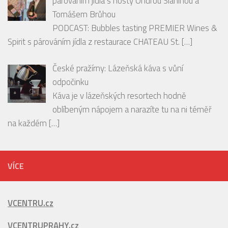
České pražírny: Lázeňská káva s vůní
odpočinku
Káva je v lázeňských resortech hodně
oblíbeným nápojem a narazíte tu na ni téměř
na každém
[…]
VÍCE
VCENTRU.cz
VCENTRUPRAHY.cz
LetníServis.cz
SněhovýServis.cz