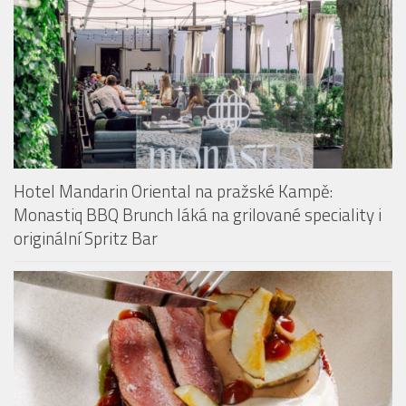
Hotel Mandarin Oriental na pražské Kampě:
Monastiq BBQ Brunch láká na grilované speciality i
originální Spritz Bar
Restaurace The Artisan přichází s konceptem Taste