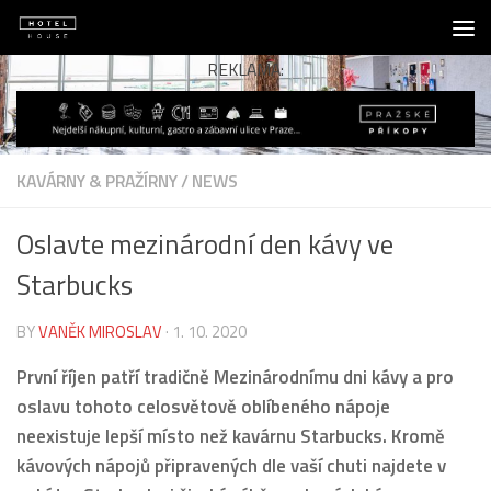
Skip to content
REKLAMA:
KAVÁRNY & PRAŽÍRNY
/
NEWS
Oslavte mezinárodní den kávy ve
Starbucks
BY
VANĚK MIROSLAV
·
1. 10. 2020
První říjen patří tradičně Mezinárodnímu dni kávy a pro
oslavu tohoto celosvětově oblíbeného nápoje
neexistuje lepší místo než kavárnu Starbucks. Kromě
kávových nápojů připravených dle vaší chuti najdete v