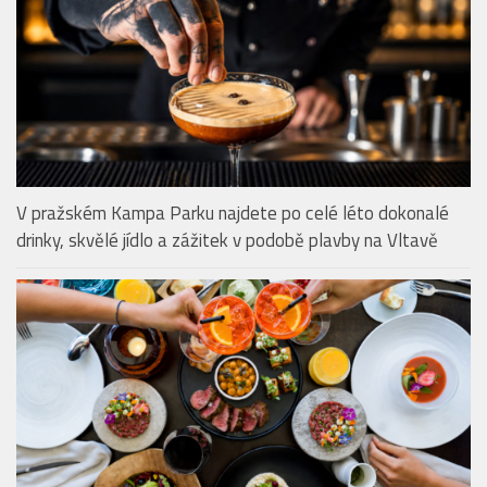
V pražském Kampa Parku najdete po celé léto dokonalé
drinky, skvělé jídlo a zážitek v podobě plavby na Vltavě
Restaurace Mlýnec u Karlova mostu přidává k letnímu
brunchi neomezený Aperol Spritz
KAVÁRNY & PRAŽÍRNY
Vyhrajte balíčky oblíbených produktů FIT.