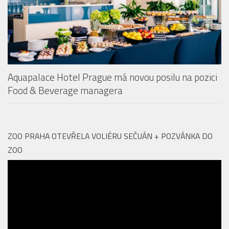
Aquapalace Hotel Prague má novou posilu na pozici
Food & Beverage managera
ZOO PRAHA OTEVŘELA VOLIÉRU SEČUÁN + POZVÁNKA DO
ZOO
Video
přehrávač
00:00
01:53