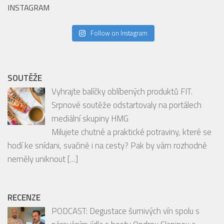
SOUTĚŽE
Vyhrajte balíčky oblíbených produktů FIT.
Srpnové soutěže odstartovaly na portálech
mediální skupiny HMG
Milujete chutné a praktické potraviny, které se
hodí ke snídani, svačině i na cesty? Pak by vám rozhodně
neměly uniknout
[…]
RECENZE
PODCAST: Degustace šumivých vín spolu s
párováním jídla s hosty Ondrou Slaninou a
Tomášem Brůhou
PODCAST: Bubbles tasting PREMIER Wines &
Spirit s párováním jídla z restaurace CHATEAU St.
[…]