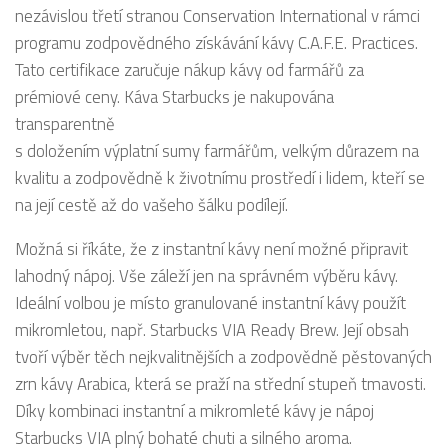
nezávislou třetí stranou Conservation International v rámci
programu zodpovědného získávání kávy C.A.F.E. Practices.
Tato certifikace zaručuje nákup kávy od farmářů za
prémiové ceny. Káva Starbucks je nakupována
transparentně
s doložením výplatní sumy farmářům, velkým důrazem na
kvalitu a zodpovědně k životnímu prostředí i lidem, kteří se
na její cestě až do vašeho šálku podílejí.
Možná si říkáte, že z instantní kávy není možné připravit
lahodný nápoj. Vše záleží jen na správném výběru kávy.
Ideální volbou je místo granulované instantní kávy použít
mikromletou, např. Starbucks VIA Ready Brew. Její obsah
tvoří výběr těch nejkvalitnějších a zodpovědně pěstovaných
zrn kávy Arabica, která se praží na střední stupeň tmavosti.
Díky kombinaci instantní a mikromleté kávy je nápoj
Starbucks VIA plný bohaté chuti a silného aroma.