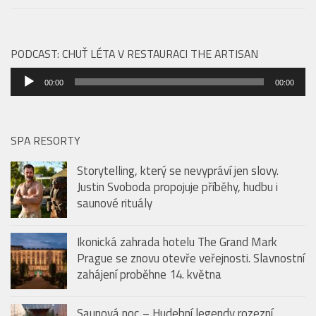
Audio
00:00
00:00
přehrávač
SPA RESORTY
Storytelling, který se nevypráví jen slovy.
Justin Svoboda propojuje příběhy, hudbu i
saunové rituály
Ikonická zahrada hotelu The Grand Mark
Prague se znovu otevře veřejnosti. Slavnostní
zahájení proběhne 14. května
Saunová noc – Hudební legendy rozezní
pražské Sauny Vltava už tento pátek