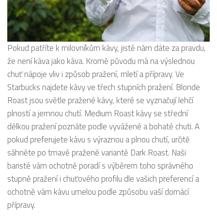
Pokud patříte k milovníkům kávy, jistě nám dáte za pravdu,
že není káva jako káva. Kromě původu má na výslednou
chuť nápoje vliv i způsob pražení, mletí a přípravy. Ve
Starbucks najdete kávy ve třech stupních pražení. Blonde
Roast jsou světle pražené kávy, které se vyznačují lehčí
plností a jemnou chutí. Medium Roast kávy se střední
délkou pražení poznáte podle vyvážené a bohaté chuti. A
pokud preferujete kávu s výraznou a plnou chutí, určitě
sáhněte po tmavě pražené variantě Dark Roast. Naši
baristé vám ochotně poradí s výběrem toho správného
stupně pražení i chuťového profilu dle vašich preferencí a
ochotně vám kávu umelou podle způsobu vaší domácí
přípravy.