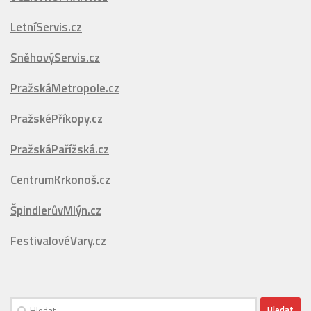
PražskáMetropole.cz
PražskéPříkopy.cz
PražskáPařížská.cz
CentrumKrkonoš.cz
ŠpindlerůvMlýn.cz
FestivalovéVary.cz
Vyhledávání
EDITORIAL