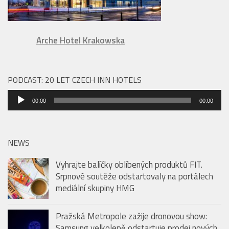
Arche Hotel Krakowska
PODCAST: 20 LET CZECH INN HOTELS
Audio
00:00
00:00
přehrávač
NEWS
Vyhrajte balíčky oblíbených produktů FIT.
Srpnové soutěže odstartovaly na portálech
mediální skupiny HMG
Pražská Metropole zažije dronovou show:
Samsung velkolepě odstartuje prodej nových