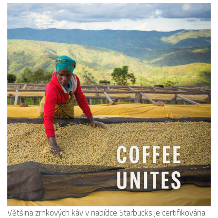
Většina zrnkových káv v nabídce Starbucks je certifikována