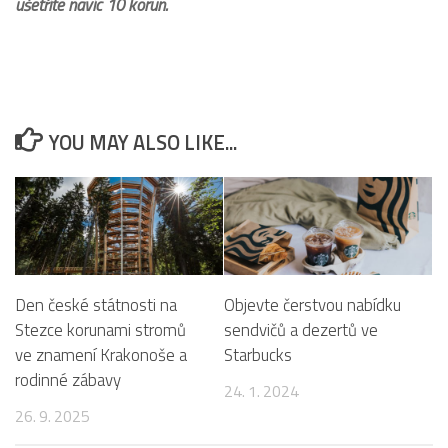
ušetříte navíc 10 korun.
YOU MAY ALSO LIKE...
Den české státnosti na
Objevte čerstvou nabídku
Stezce korunami stromů
sendvičů a dezertů ve
ve znamení Krakonoše a
Starbucks
rodinné zábavy
24. 1. 2024
26. 9. 2025