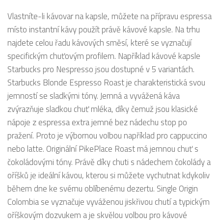
Vlastníte-li kávovar na kapsle, můžete na přípravu espressa
místo instantní kávy použít právě kávové kapsle. Na trhu
najdete celou řadu kávových směsí, které se vyznačují
specifickým chuťovým profilem. Například kávové kapsle
Starbucks pro Nespresso jsou dostupné v 5 variantách.
Starbucks Blonde Espresso Roast je charakteristická svou
jemností se sladkými tóny. Jemná a vyvážená káva
zvýrazňuje sladkou chuť mléka, díky čemuž jsou klasické
nápoje z espressa extra jemné bez nádechu stop po
pražení. Proto je výbornou volbou například pro cappuccino
nebo latte. Originální PikePlace Roast má jemnou chuť s
čokoládovými tóny. Právě díky chuti s nádechem čokolády a
oříšků je ideální kávou, kterou si můžete vychutnat kdykoliv
během dne ke svému oblíbenému dezertu. Single Origin
Colombia se vyznačuje vyváženou jiskřivou chutí a typickým
oříškovým dozvukem a je skvělou volbou pro kávové