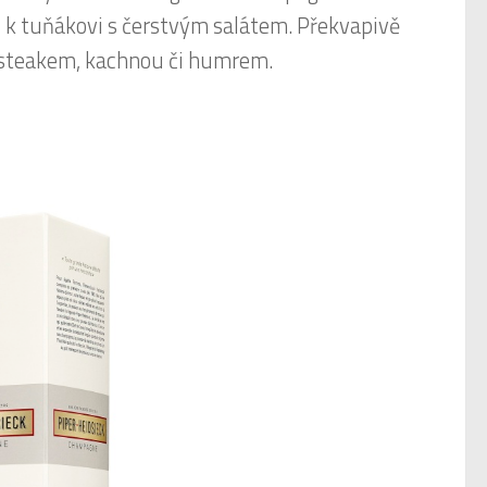
 k tuňákovi s čerstvým salátem. Překvapivě
e steakem, kachnou či humrem.