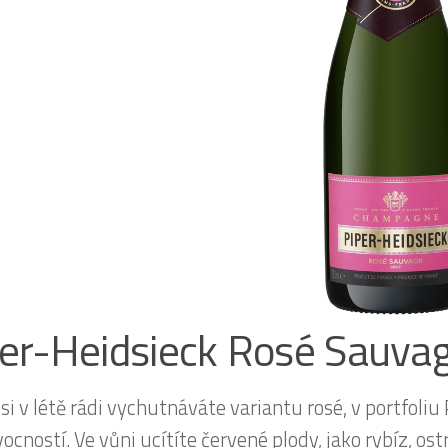
er-Heidsieck Rosé Sauva
si v létě rádi vychutnáváte variantu rosé, v portfoliu
vocností. Ve vůni ucítíte červené plody, jako rybíz, o