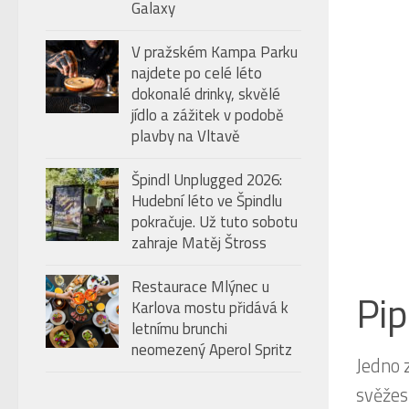
Galaxy
V pražském Kampa Parku
najdete po celé léto
dokonalé drinky, skvělé
jídlo a zážitek v podobě
plavby na Vltavě
Špindl Unplugged 2026:
Hudební léto ve Špindlu
pokračuje. Už tuto sobotu
zahraje Matěj Štross
Restaurace Mlýnec u
Pip
Karlova mostu přidává k
letnímu brunchi
neomezený Aperol Spritz
Jedno 
svěžes