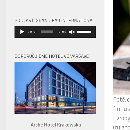
PODCAST: GRAND BAR INTERNATIONAL
Audio
Použitím
00:00
00:00
přehrávač
šipek
nahoru/dolů
zvýšíte
DOPORUČUJEME HOTEL VE VARŠAVĚ:
nebo
snížíte
úroveň
hlasitosti.
Poté, 
firmu 
Evropy
Arche Hotel Krakowska
(rulan