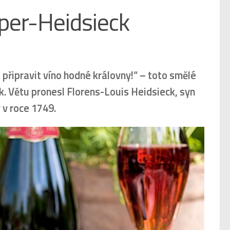
per-Heidsieck
připravit víno hodné královny!“ – toto smělé
eck. Větu pronesl Florens-Louis Heidsieck, syn
v roce 1749.