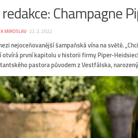
p redakce: Champagne Pi
K MIROSLAV
·
22. 2. 2022
mezi nejoceňovanější šampaňská vína na světě. „Chci 
í otvírá první kapitolu v historii firmy Piper-Heidsi
tantského pastora původem z Vestfálska, narozený 