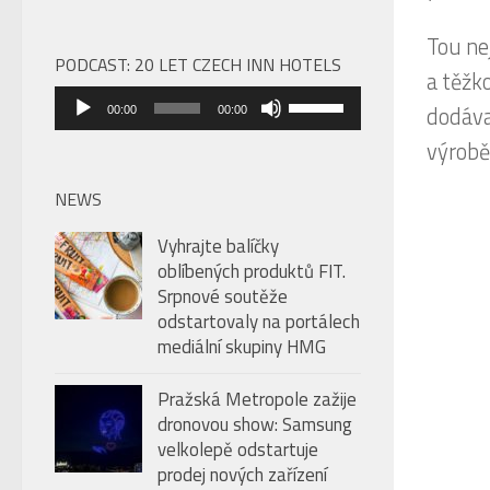
Tou nej
PODCAST: 20 LET CZECH INN HOTELS
a těžko
Audio
Použitím
dodával
00:00
00:00
přehrávač
šipek
výrobě
nahoru/dolů
zvýšíte
NEWS
nebo
Vyhrajte balíčky
snížíte
oblíbených produktů FIT.
úroveň
Srpnové soutěže
hlasitosti.
odstartovaly na portálech
mediální skupiny HMG
Pražská Metropole zažije
dronovou show: Samsung
velkolepě odstartuje
prodej nových zařízení