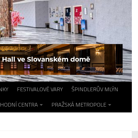
NKY
FESTIVALOVÉ VARY
ŠPINDLERŮV MLÝN
HODNÍ CENTRA
PRAŽSKÁ METROPOLE