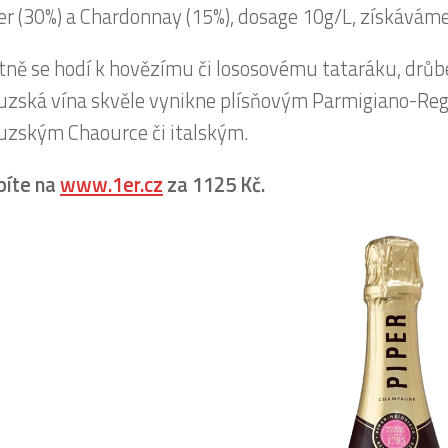
r (30%) a Chardonnay (15%), dosage 10g/L, získává
tně se hodí k hovězímu či lososovému tataráku, drůbe
uzská vína skvěle vynikne plísňovým Parmigiano-Regg
uzským Chaource či italským.
píte na
www.1er.cz
za 1125 Kč.