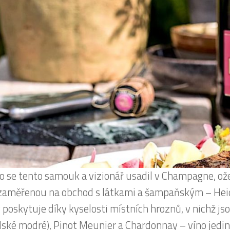
co se tento samouk a vizionář usadil v Champagne, ožen
zaměřenou na obchod s látkami a šampaňským – Heidsi
 poskytuje díky kyselosti místních hroznů, v nichž js
dské modré), Pinot Meunier a Chardonnay – víno jedin