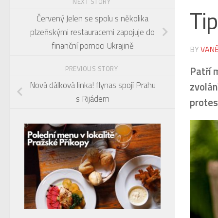
NEXT STORY
Ti
Červený Jelen se spolu s několika
plzeňskými restauracemi zapojuje do
finanční pomoci Ukrajině
BY
VANĚ
Patří 
PREVIOUS STORY
Nová dálková linka! flynas spojí Prahu
zvolán
s Rijádem
protes