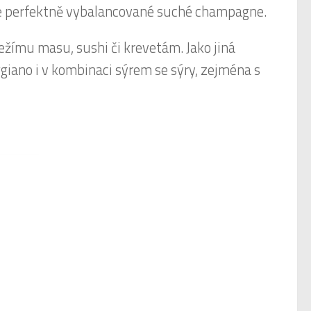
me perfektně vybalancované suché champagne.
žímu masu, sushi či krevetám. Jako jiná
iano i v kombinaci sýrem se sýry, zejména s