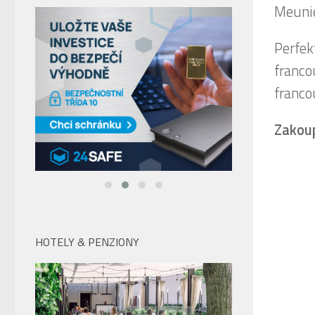
Meunie
Perfek
franco
franco
Zakou
HOTELY & PENZIONY