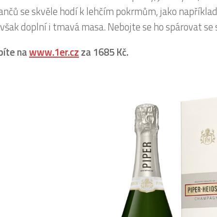
nčů se skvěle hodí k lehčím pokrmům, jako například
 však doplní i tmavá masa. Nebojte se ho spárovat s
píte na
www.1er.cz
za 1685 Kč.