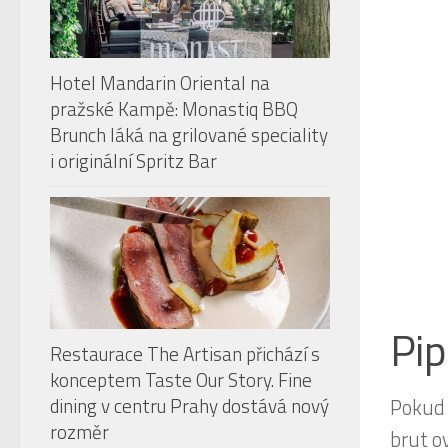
Hotel Mandarin Oriental na
pražské Kampě: Monastiq BBQ
Brunch láká na grilované speciality
i originální Spritz Bar
Pip
Restaurace The Artisan přichází s
konceptem Taste Our Story. Fine
dining v centru Prahy dostává nový
Pokud 
rozměr
brut o