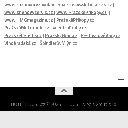
PražskáMetropole.cz
|
VcentruPrahy.cz
|
PražskéLetiště.cz
|
PražskýHrad.cz
|
FestivalovéVary.cz
|
Vinohradská.cz
|
ŠpindlerůvMlýn.cz
HOTELHOUSE.cz © 2026. - HOUSE Media Group s.r.o.
Powered by
- Designed with the
Hueman theme