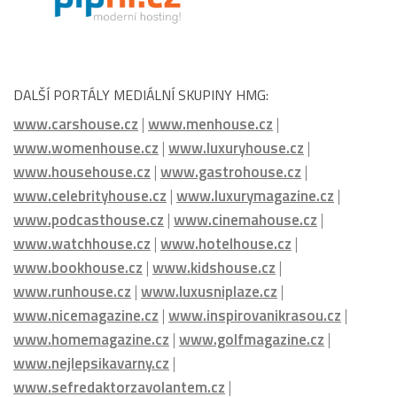
DALŠÍ PORTÁLY MEDIÁLNÍ SKUPINY HMG:
www.carshouse.cz
|
www.menhouse.cz
|
www.womenhouse.cz
|
www.luxuryhouse.cz
|
www.househouse.cz
|
www.gastrohouse.cz
|
www.celebrityhouse.cz
|
www.luxurymagazine.cz
|
www.podcasthouse.cz
|
www.cinemahouse.cz
|
www.watchhouse.cz
|
www.hotelhouse.cz
|
www.bookhouse.cz
|
www.kidshouse.cz
|
www.runhouse.cz
|
www.luxusniplaze.cz
|
www.nicemagazine.cz
|
www.inspirovanikrasou.cz
|
www.homemagazine.cz
|
www.golfmagazine.cz
|
www.nejlepsikavarny.cz
|
www.sefredaktorzavolantem.cz
|
www.rozhovoryzavolantem.cz
|
www.letniservis.cz
|
www.snehovyservis.cz
|
www.PrazskePrikopy.cz
|
www.HMGmagazine.cz
|
PražskéPříkopy.cz
|