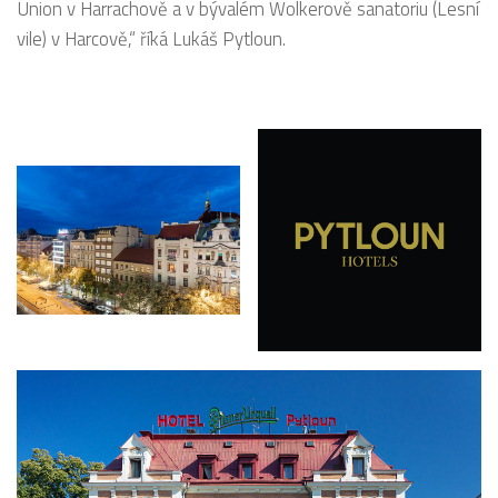
Union v Harrachově a v bývalém Wolkerově sanatoriu (Lesní
vile) v Harcově,“ říká Lukáš Pytloun.