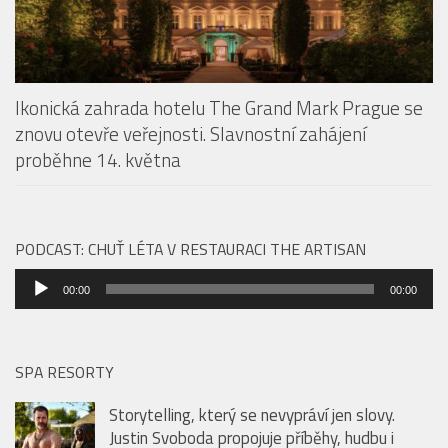
Ikonická zahrada hotelu The Grand Mark Prague se
znovu otevře veřejnosti. Slavnostní zahájení
proběhne 14. května
PODCAST: CHUŤ LÉTA V RESTAURACI THE ARTISAN
Audio
00:00
00:00
přehrávač
SPA RESORTY
Storytelling, který se nevypráví jen slovy.
Justin Svoboda propojuje příběhy, hudbu i
saunové rituály
Ikonická zahrada hotelu The Grand Mark