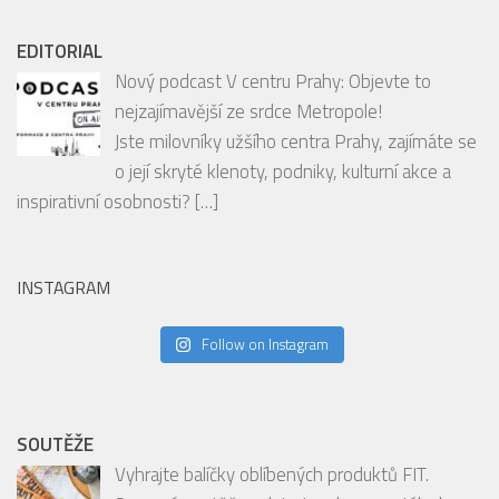
Nový podcast V centru Prahy: Objevte to
nejzajímavější ze srdce Metropole!
Jste milovníky užšího centra Prahy, zajímáte se
o její skryté klenoty, podniky, kulturní akce a
inspirativní osobnosti?
[…]
INSTAGRAM
Follow on Instagram
SOUTĚŽE
Vyhrajte balíčky oblíbených produktů FIT.
Srpnové soutěže odstartovaly na portálech
mediální skupiny HMG
Milujete chutné a praktické potraviny, které se