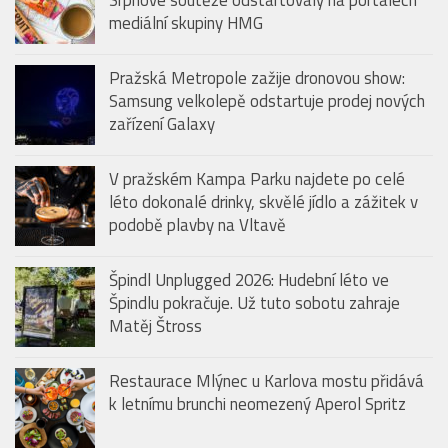
Srpnové soutěže odstartovaly na portálech
mediální skupiny HMG
Pražská Metropole zažije dronovou show:
Samsung velkolepě odstartuje prodej nových
zařízení Galaxy
V pražském Kampa Parku najdete po celé
léto dokonalé drinky, skvělé jídlo a zážitek v
podobě plavby na Vltavě
Špindl Unplugged 2026: Hudební léto ve
Špindlu pokračuje. Už tuto sobotu zahraje
Matěj Štross
Restaurace Mlýnec u Karlova mostu přidává
k letnímu brunchi neomezený Aperol Spritz