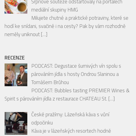
hodí ke snídani, svačině i na cesty? Pak by vám rozhodně
neměly uniknout
[…]
RECENZE
PODCAST: Degustace šumivých vín spolu s
párováním jídla s hosty Ondrou Slaninou a
Tomášem Brůhou
PODCAST: Bubbles tasting PREMIER Wines &
Spirit s párováním jídla z restaurace CHATEAU St.
[…]
České pražírny: Lázeňská káva s vůní
odpočinku
Káva je v lázeňských resortech hodně
oblíbeným nápojem a narazíte tu na ni téměř
na každém
[…]