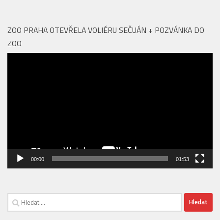
ZOO
Video
přehrávač
00:00
01:53
Vyhledávání
EDITORIAL