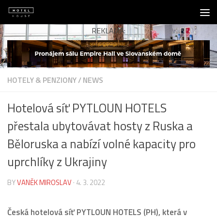
Skip to content
REKLAMA:
HOTELY & PENZIONY
/
NEWS
Hotelová síť PYTLOUN HOTELS
přestala ubytovávat hosty z Ruska a
Běloruska a nabízí volné kapacity pro
uprchlíky z Ukrajiny
BY
VANĚK MIROSLAV
·
4. 3. 2022
Česká hotelová síť PYTLOUN HOTELS (PH), která v