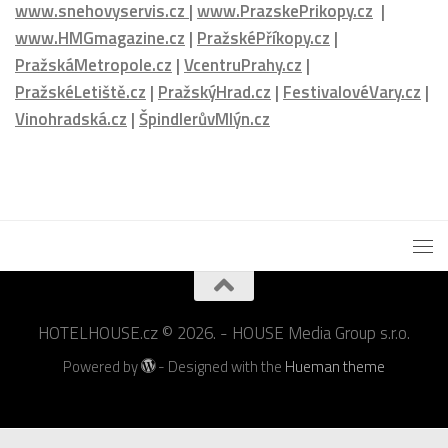
www.snehovyservis.cz
|
www.PrazskePrikopy.cz
|
www.HMGmagazine.cz
|
PražskéPříkopy.cz
|
PražskáMetropole.cz
|
VcentruPrahy.cz
|
PražskéLetiště.cz
|
PražskýHrad.cz
|
FestivalovéVary.cz
|
Vinohradská.cz
|
ŠpindlerůvMlýn.cz
HOTELHOUSE.cz © 2026. - HOUSE Media Group s.r.o.
Powered by
- Designed with the
Hueman theme