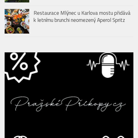
Restaurace Mlýnec u Karlova mostu přidává
k letnímu brunchi neomezený Aperol Spritz