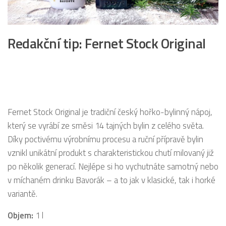
Redakční tip: Fernet Stock Original
Fernet Stock Original je tradiční český hořko-bylinný nápoj,
který se vyrábí ze směsi 14 tajných bylin z celého světa.
Díky poctivému výrobnímu procesu a ruční přípravě bylin
vznikl unikátní produkt s charakteristickou chutí milovaný již
po několik generací. Nejlépe si ho vychutnáte samotný nebo
v míchaném drinku Bavorák – a to jak v klasické, tak i horké
variantě.
Objem:
1 l