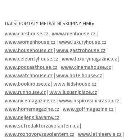
DALŠÍ PORTÁLY MEDIÁLNÍ SKUPINY HMG:
www.carshouse.cz
|
www.menhouse.cz
|
www.womenhouse.cz
|
www.luxuryhouse.cz
|
www.househouse.cz
|
www.gastrohouse.cz
|
www.celebrityhouse.cz
|
www.luxurymagazine.cz
|
www.podcasthouse.cz
|
www.cinemahouse.cz
|
www.watchhouse.cz
|
www.hotelhouse.cz
|
www.bookhouse.cz
|
www.kidshouse.cz
|
www.runhouse.cz
|
www.luxusniplaze.cz
|
www.nicemagazine.cz
|
www.inspirovanikrasou.cz
|
www.homemagazine.cz
|
www.golfmagazine.cz
|
www.nejlepsikavarny.cz
|
www.sefredaktorzavolantem.cz
|
www.rozhovoryzavolantem.cz
|
www.letniservis.cz
|