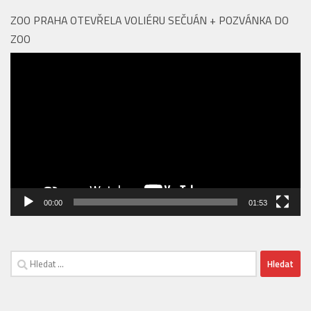
ZOO PRAHA OTEVŘELA VOLIÉRU SEČUÁN + POZVÁNKA DO
ZOO
Video
přehrávač
00:00
01:53
Vyhledávání