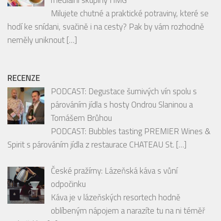
mediální skupiny HMG
Milujete chutné a praktické potraviny, které se
hodí ke snídani, svačině i na cesty? Pak by vám rozhodně
neměly uniknout
[…]
RECENZE
PODCAST: Degustace šumivých vín spolu s
párováním jídla s hosty Ondrou Slaninou a
Tomášem Brůhou
PODCAST: Bubbles tasting PREMIER Wines &
Spirit s párováním jídla z restaurace CHATEAU St.
[…]
České pražírny: Lázeňská káva s vůní
odpočinku
Káva je v lázeňských resortech hodně
oblíbeným nápojem a narazíte tu na ni téměř