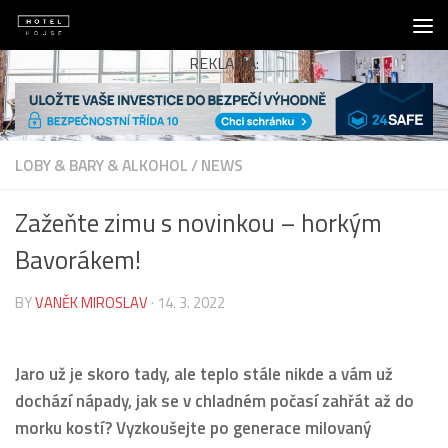
Skip to content
REKLAMA:
LOBY & BARY & ALKOHOL
/
NEWS
Zažeňte zimu s novinkou – horkým
Bavorákem!
BY
VANĚK MIROSLAV
·
14. 3. 2022
Jaro už je skoro tady, ale teplo stále nikde a vám už
dochází nápady, jak se v chladném počasí zahřát až do
morku kostí? Vyzkoušejte po generace milovaný