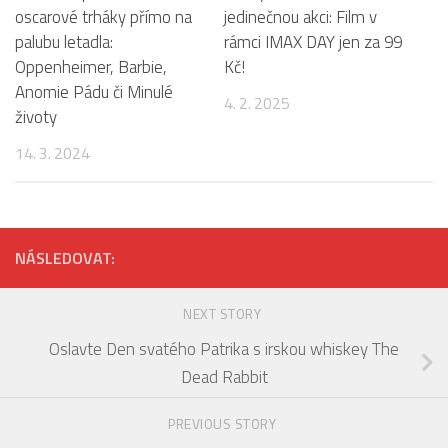
oscarové trháky přímo na
jedinečnou akci: Film v
palubu letadla:
rámci IMAX DAY jen za 99
Oppenheimer, Barbie,
Kč!
Anomie Pádu či Minulé
4. 2. 2025
životy
14. 3. 2024
NÁSLEDOVAT:
NEXT STORY
Oslavte Den svatého Patrika s irskou whiskey The
Dead Rabbit
PREVIOUS STORY