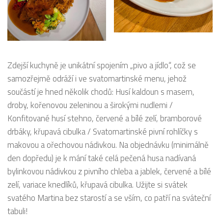
Zdejší kuchyně je unikátní spojením „pivo a jídlo“, což se
samozřejmě odráží i ve svatomartinské menu, jehož
součástí je hned několik chodů: Husí kaldoun s masem,
droby, kořenovou zeleninou a širokými nudlemi /
Konfitované husí stehno, červené a bílé zelí, bramborové
drbáky, křupavá cibulka / Svatomartinské pivní rohlíčky s
makovou a ořechovou nádivkou. Na objednávku (minimálně
den dopředu) je k mání také celá pečená husa nadívaná
bylinkovou nádivkou z pivního chleba a jablek, červené a bílé
zelí, variace knedlíků, křupavá cibulka. Užijte si svátek
svatého Martina bez starostí a se vším, co patří na sváteční
tabuli!