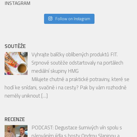
INSTAGRAM
Follow on Instagram
SOUTĚŽE
Vyhrajte balíčky oblíbených produktů FIT.
Srpnové soutěže odstartovaly na portálech
mediální skupiny HMG
Milujete chutné a praktické potraviny, které se
hodí ke snídani, svačině i na cesty? Pak by vám rozhodně
neměly uniknout
[…]
RECENZE
PODCAST: Degustace šumivých vín spolu s
párováním jídla s hosty Ondrou Slaninou a