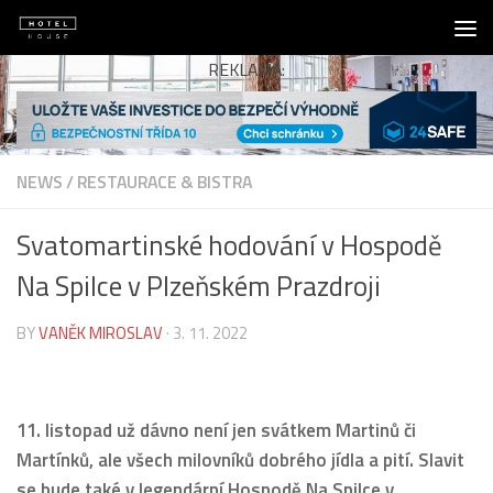
Skip to content
REKLAMA:
NEWS
/
RESTAURACE & BISTRA
Svatomartinské hodování v Hospodě
Na Spilce v Plzeňském Prazdroji
BY
VANĚK MIROSLAV
·
3. 11. 2022
11. listopad už dávno není jen svátkem Martinů či
Martínků, ale všech milovníků dobrého jídla a pití. Slavit
se bude také v legendární Hospodě Na Spilce v