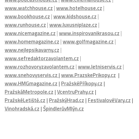
www.watchhouse.cz
|
www.hotelhouse.cz
|
www.bookhouse.cz
|
www.kidshouse.cz
|
www.runhouse.cz
|
www.luxusniplaze.cz
|
www.nicemagazine.cz
|
www.inspirovanikrasou.cz
|
www.homemagazine.cz
|
www.golfmagazine.cz
|
www.nejlepsikavarny.cz
|
www.sefredaktorzavolantem.cz
|
www.rozhovoryzavolantem.cz
|
www.letniservis.cz
|
www.snehovyservis.cz
|
www.PrazskePrikopy.cz
|
www.HMGmagazine.cz
|
PražskéPříkopy.cz
|
PražskáMetropole.cz
|
VcentruPrahy.cz
|
PražskéLetiště.cz
|
PražskýHrad.cz
|
FestivalovéVary.cz
|
Vinohradská.cz
|
ŠpindlerůvMlýn.cz