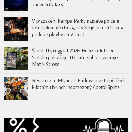
zařízení Galaxy
V pražském Kampa Parku najdete po celé
léto dokonalé drinky, skvělé jídlo a zážitek v
podobě plavby na Vltavě
Špindl Unplugged 2026: Hudební léto ve
Špindlu pokračuje. Už tuto sobotu zahraje
Matěj Štross
Restaurace Mlýnec u Karlova mostu přidává
k letnímu brunchi neomezený Aperol Spritz