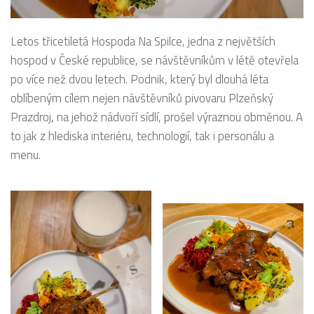
Letos třicetiletá Hospoda Na Spilce, jedna z největších
hospod v České republice, se návštěvníkům v létě otevřela
po více než dvou letech. Podnik, který byl dlouhá léta
oblíbeným cílem nejen návštěvníků pivovaru Plzeňský
Prazdroj, na jehož nádvoří sídlí, prošel výraznou obměnou. A
to jak z hlediska interiéru, technologií, tak i personálu a
menu.