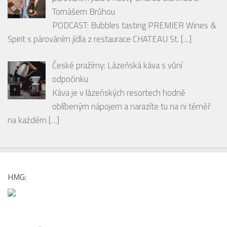
Tomášem Brůhou
PODCAST: Bubbles tasting PREMIER Wines &
Spirit s párováním jídla z restaurace CHATEAU St.
[…]
České pražírny: Lázeňská káva s vůní
odpočinku
Káva je v lázeňských resortech hodně
oblíbeným nápojem a narazíte tu na ni téměř
na každém
[…]
HMG: