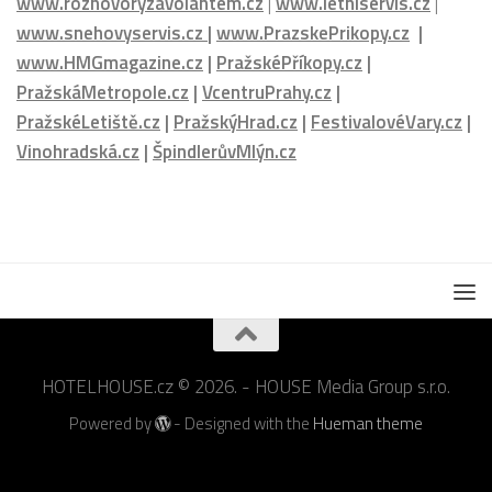
www.nejlepsikavarny.cz
|
www.sefredaktorzavolantem.cz
|
www.rozhovoryzavolantem.cz
|
www.letniservis.cz
|
www.snehovyservis.cz
|
www.PrazskePrikopy.cz
|
www.HMGmagazine.cz
|
PražskéPříkopy.cz
|
PražskáMetropole.cz
|
VcentruPrahy.cz
|
PražskéLetiště.cz
|
PražskýHrad.cz
|
FestivalovéVary.cz
|
Vinohradská.cz
|
ŠpindlerůvMlýn.cz
HOTELHOUSE.cz © 2026. - HOUSE Media Group s.r.o.