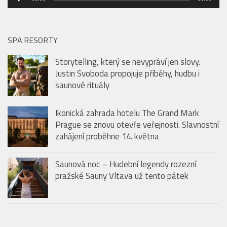
PODCAST: CHUŤ LÉTA V RESTAURACI THE ARTISAN
Audio
00:00
00:00
přehrávač
SPA RESORTY
Storytelling, který se nevypráví jen slovy.
Justin Svoboda propojuje příběhy, hudbu i
saunové rituály
Ikonická zahrada hotelu The Grand Mark
Prague se znovu otevře veřejnosti. Slavnostní
zahájení proběhne 14. května
Saunová noc – Hudební legendy rozezní
pražské Sauny Vltava už tento pátek