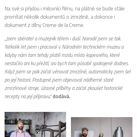
Na své si přijdou i milovníci filmu, na plátně se bude stále
promítat několik dokumentů o zmrzlině, a dokonce i
dokument z dílny Creme de la Creme.
„Jsem sběratel a muzejník tělem i duší. Narodil jsem se tak.
Několik let jsem i pracoval v Národním technickém muzeu a
kdyby nám tam tehdy platili mzdu místo kapesného, které
nestačilo ani ku přežití, asi bych tam působil spokojeně dodnes.
Když jsem se pak začal věnovat zmrzlině, automaticky jsem šel
po její historii. Postupně jsem objevoval nádherné staré
zmrzlinové stroje, úžasné příběhy a začal zkoušet historické
recepty na její přípravu,“
dodává.