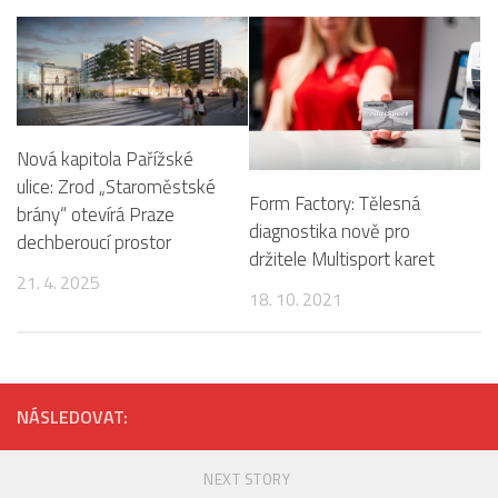
Nová kapitola Pařížské
ulice: Zrod „Staroměstské
Form Factory: Tělesná
brány“ otevírá Praze
diagnostika nově pro
dechberoucí prostor
držitele Multisport karet
21. 4. 2025
18. 10. 2021
NÁSLEDOVAT:
NEXT STORY