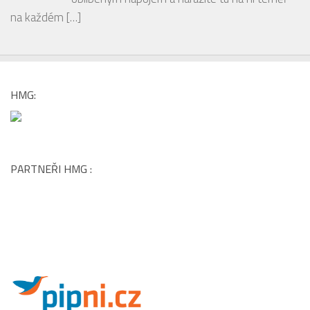
odpočinku
Káva je v lázeňských resortech hodně
oblíbeným nápojem a narazíte tu na ni téměř
na každém
[…]
HMG:
PARTNEŘI HMG :