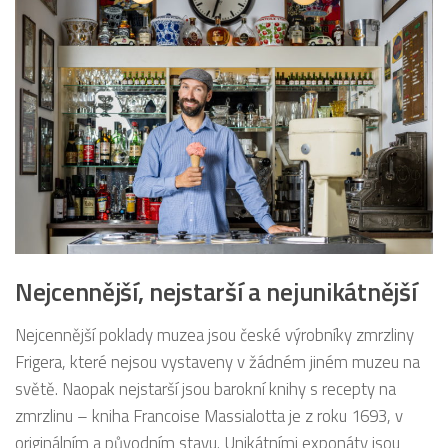
Nejcennější, nejstarší a nejunikátnější
Nejcennější poklady muzea jsou české výrobníky zmrzliny
Frigera, které nejsou vystaveny v žádném jiném muzeu na
světě. Naopak nejstarší jsou barokní knihy s recepty na
zmrzlinu – kniha Francoise Massialotta je z roku 1693, v
originálním a původním stavu. Unikátními exponáty jsou