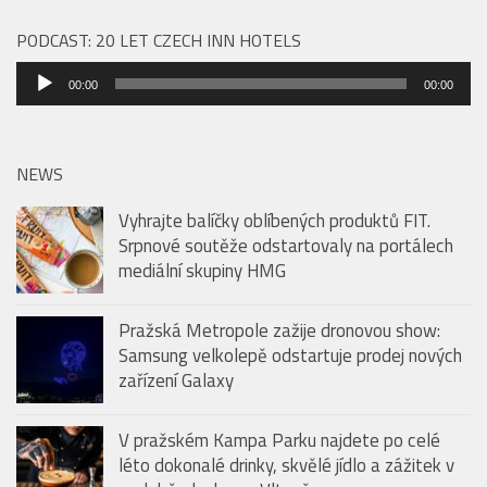
PODCAST: 20 LET CZECH INN HOTELS
Audio
00:00
00:00
přehrávač
NEWS
Vyhrajte balíčky oblíbených produktů FIT.
Srpnové soutěže odstartovaly na portálech
mediální skupiny HMG
Pražská Metropole zažije dronovou show:
Samsung velkolepě odstartuje prodej nových
zařízení Galaxy
V pražském Kampa Parku najdete po celé
léto dokonalé drinky, skvělé jídlo a zážitek v