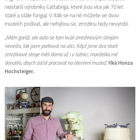
nejstarší výrobníky Cattabriga, které jsou více jak 70 let
staré a stále fungují. V Itálii se na ně můžete ve dvou
muzeích podívat, ale nehýbou se, zmrzlinu tedy nevyrobí.
„Mám garáž, ale auto se tam kvůli zmrzlinovým strojům
nevešlo, tak jsem parkoval na ulici. Když jsme dva staré
zmrzlinové stroje měli doma už i v ložnici, manželka mě
donutila, abych začal pracovat na otevření muzea,“
říká Honza
Hochsteiger.