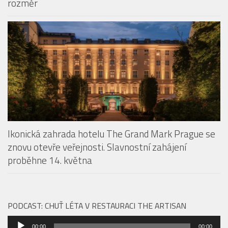
Restaurace The Artisan přichází s konceptem Taste
Our Story. Fine dining v centru Prahy dostává nový
rozměr
Ikonická zahrada hotelu The Grand Mark Prague se
znovu otevře veřejnosti. Slavnostní zahájení
proběhne 14. května