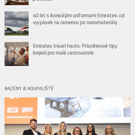
Last minute dovolená: Jak vybrat tu pravou a
kam vyrazit na poslední chvíli? Praktický
průvodce
40 let s ikonickými uniformami Emirates: od
vycpávek na ramenou po nanomateriály
Emirates travel hacks: Prázdninové tipy
(nejen) pro malé cestovatele
BAZÉNY & KOUPALIŠTĚ