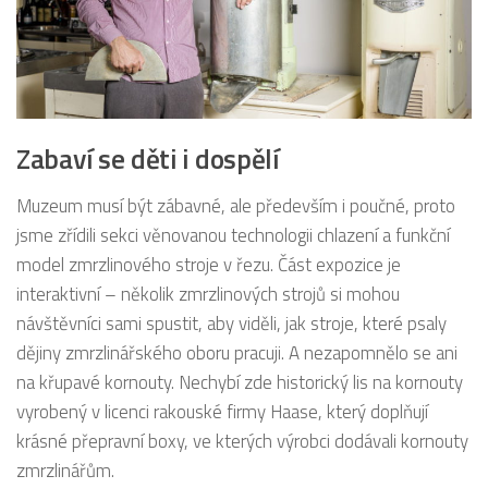
Zabaví se děti i dospělí
Muzeum musí být zábavné, ale především i poučné, proto
jsme zřídili sekci věnovanou technologii chlazení a funkční
model zmrzlinového stroje v řezu. Část expozice je
interaktivní – několik zmrzlinových strojů si mohou
návštěvníci sami spustit, aby viděli, jak stroje, které psaly
dějiny zmrzlinářského oboru pracuji. A nezapomnělo se ani
na křupavé kornouty. Nechybí zde historický lis na kornouty
vyrobený v licenci rakouské firmy Haase, který doplňují
krásné přepravní boxy, ve kterých výrobci dodávali kornouty
zmrzlinářům.