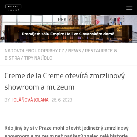
Skip to content
REKLAMA:
NADOVOLENOUDOPRAHY.CZ
/
NEWS
/
RESTAURACE &
BISTRA
/
TIPY NA JÍDLO
Creme de la Creme otevírá zmrzlinový
showroom a muzeum
BY
HOLÁŇOVÁ JOLANA
·
26. 6. 2023
Kdo jiný by si v Praze mohl otevřít jedinečný zmrzlinový
showroom a muzeum než nadšený znalec celé historie