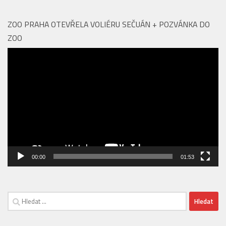
Aquapalace Hotel Prague má novou posilu na pozici
Food & Beverage managera
ZOO PRAHA OTEVŘELA VOLIÉRU SEČUÁN + POZVÁNKA DO
ZOO
Video
přehrávač
00:00
01:53