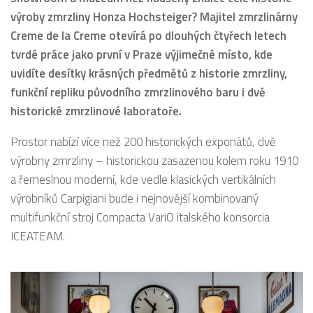
výroby zmrzliny Honza Hochsteiger? Majitel zmrzlinárny
Creme de la Creme otevírá po dlouhých čtyřech letech
tvrdé práce jako první v Praze výjimečné místo, kde
uvidíte desítky krásných předmětů z historie zmrzliny,
funkční repliku původního zmrzlinového baru i dvě
historické zmrzlinové laboratoře.
Prostor nabízí více než 200 historických exponátů, dvě
výrobny zmrzliny – historickou zasazenou kolem roku 1910
a řemeslnou moderní, kde vedle klasických vertikálních
výrobníků Carpigiani bude i nejnovější kombinovaný
multifunkční stroj Compacta VariO italského konsorcia
ICEATEAM.