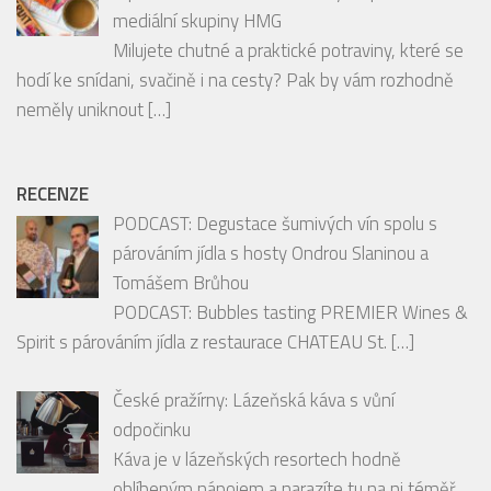
SOUTĚŽE
Vyhrajte balíčky oblíbených produktů FIT.
Srpnové soutěže odstartovaly na portálech
mediální skupiny HMG
Milujete chutné a praktické potraviny, které se
hodí ke snídani, svačině i na cesty? Pak by vám rozhodně
neměly uniknout
[…]
RECENZE
PODCAST: Degustace šumivých vín spolu s
párováním jídla s hosty Ondrou Slaninou a
Tomášem Brůhou
PODCAST: Bubbles tasting PREMIER Wines &
Spirit s párováním jídla z restaurace CHATEAU St.
[…]
České pražírny: Lázeňská káva s vůní