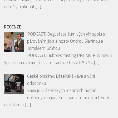
hodí ke snídani, svačině i na cesty? Pak by vám rozhodně
neměly uniknout
[…]
RECENZE
PODCAST: Degustace šumivých vín spolu s
párováním jídla s hosty Ondrou Slaninou a
Tomášem Brůhou
PODCAST: Bubbles tasting PREMIER Wines &
Spirit s párováním jídla z restaurace CHATEAU St.
[…]
České pražírny: Lázeňská káva s vůní
odpočinku
Káva je v lázeňských resortech hodně
oblíbeným nápojem a narazíte tu na ni téměř
na každém
[…]