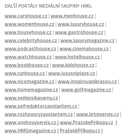
DALŠÍ PORTÁLY MEDIÁLNÍ SKUPINY HMG:
www.carshouse.cz
|
www.menhouse.cz
|
www.womenhouse.cz
|
www.luxuryhouse.cz
|
www.househouse.cz
|
www.gastrohouse.cz
|
www.celebrityhouse.cz
|
www.luxurymagazine.cz
|
www.podcasthouse.cz
|
www.cinemahouse.cz
|
www.watchhouse.cz
|
www.hotelhouse.cz
|
www.bookhouse.cz
|
www.kidshouse.cz
|
www.runhouse.cz
|
www.luxusniplaze.cz
|
www.nicemagazine.cz
|
www.inspirovanikrasou.cz
|
www.homemagazine.cz
|
www.golfmagazine.cz
|
www.nejlepsikavarny.cz
|
www.sefredaktorzavolantem.cz
|
www.rozhovoryzavolantem.cz
|
www.letniservis.cz
|
www.snehovyservis.cz
|
www.PrazskePrikopy.cz
|
www.HMGmagazine.cz
|
PražskéPříkopy.cz
|