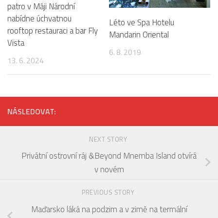
patro v Máji Národní
nabídne úchvatnou
Léto ve Spa Hotelu
rooftop restauraci a bar Fly
Mandarin Oriental
Vista
6. 8. 2019
13. 6. 2024
NÁSLEDOVAT:
NEXT STORY
Privátní ostrovní ráj &Beyond Mnemba Island otvírá
v novém
PREVIOUS STORY
Maďarsko láká na podzim a v zimě na termální