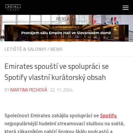
Skip to content
REKLAMA:
LETIŠTĚ & SALONKY
/
NEWS
Emirates spouští ve spolupráci se
Spotify vlastní kurátorský obsah
BY
MARTINA PECHOVÁ
·
22. 11. 2024
Společnost Emirates zahájila spolupráci se
Spotify
,
nejpopulárnější hudební streamovací službou na světě,
která zákazníkům nabízí širokou škálu podcastů a