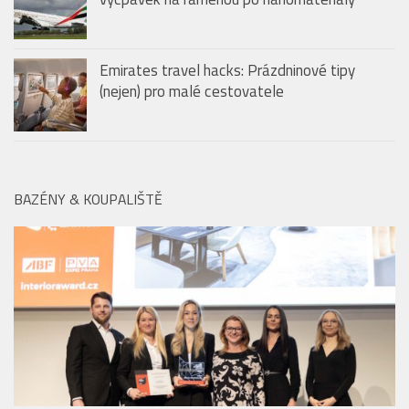
vycpávek na ramenou po nanomateriály
Emirates travel hacks: Prázdninové tipy
(nejen) pro malé cestovatele
BAZÉNY & KOUPALIŠTĚ