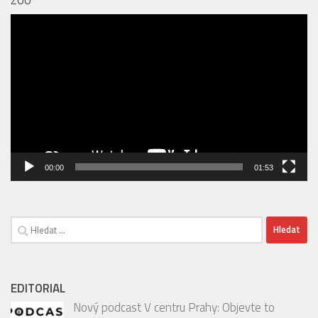
ZOO
Video
přehrávač
00:00
01:53
Vyhledávání
EDITORIAL
Nový podcast V centru Prahy: Objevte to