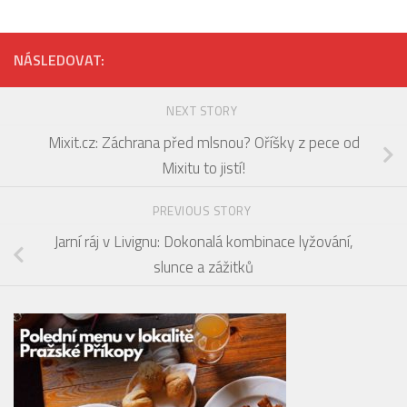
NÁSLEDOVAT:
NEXT STORY
Mixit.cz: Záchrana před mlsnou? Oříšky z pece od
Mixitu to jistí!
PREVIOUS STORY
Jarní ráj v Livignu: Dokonalá kombinace lyžování,
slunce a zážitků