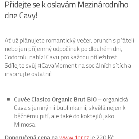
Přidejte se k oslavám Mezinárodního
dne Cavy!
Ať už plánujete romantický večer, brunch s přáteli
nebo jen příjemný odpočinek po dlouhém dni,
Codorníu nabízí Cavu pro každou příležitost.
Sdílejte svůj #CavaMoment na sociálních sítích a
inspirujte ostatní!
Cuvée Clasico Organic Brut BIO
– organická
Cava s jemnými bublinkami, skvělá nejen k
běžnému pití, ale také do koktejlů jako
Mimosa.
Doporučená cena na
www
.
1er.cz
je 220 Kč.