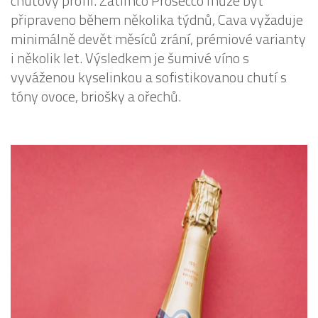
chuťový profil. Zatímco Prosecco může být
připraveno během několika týdnů, Cava vyžaduje
minimálně devět měsíců zrání, prémiové varianty
i několik let. Výsledkem je šumivé víno s
vyváženou kyselinkou a sofistikovanou chutí s
tóny ovoce, briošky a ořechů.