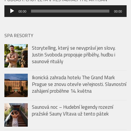
proběhne 14. května
PODCAST: CHUŤ LÉTA V RESTAURACI THE ARTISAN
Audio
00:00
00:00
přehrávač
SPA RESORTY
Storytelling, který se nevypráví jen slovy.
Justin Svoboda propojuje příběhy, hudbu i
saunové rituály
Ikonická zahrada hotelu The Grand Mark
Prague se znovu otevře veřejnosti. Slavnostní
zahájení proběhne 14. května