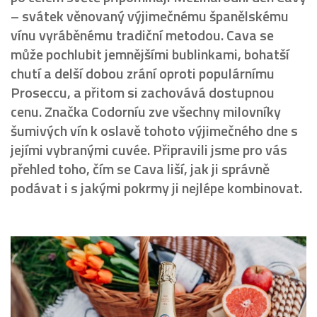
– svátek věnovaný výjimečnému španělskému
vínu vyráběnému tradiční metodou. Cava se
může pochlubit jemnějšími bublinkami, bohatší
chutí a delší dobou zrání oproti populárnímu
Proseccu, a přitom si zachovává dostupnou
cenu. Značka Codorníu zve všechny milovníky
šumivých vín k oslavě tohoto výjimečného dne s
jejími vybranými cuvée. Připravili jsme pro vás
přehled toho, čím se Cava liší, jak ji správně
podávat i s jakými pokrmy ji nejlépe kombinovat.