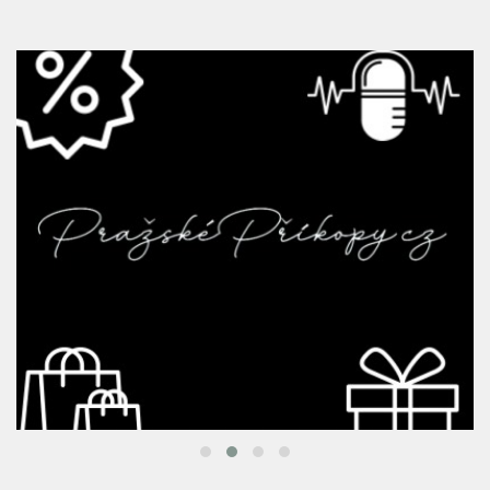
Saunová noc – Hudební legendy rozezní
pražské Sauny Vltava už tento pátek