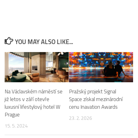
YOU MAY ALSO LIKE...
Na Václavském náměstí se
Pražský projekt Signal
již letos v září otevře
Space získal mezinárodní
luxusní lifestylový hotel W
cenu Inavation Awards
Prague
23. 2. 2026
15. 5. 2024