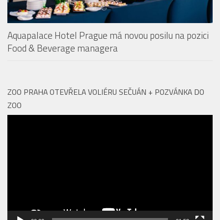
Aquapalace Hotel Prague má novou posilu na pozici
Food & Beverage managera
ZOO PRAHA OTEVŘELA VOLIÉRU SEČUÁN + POZVÁNKA DO
ZOO
Video
přehrávač