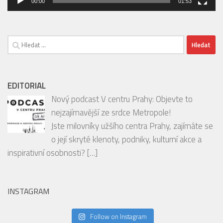
00:00
01:53
Vyhledávání
EDITORIAL
Nový podcast V centru Prahy: Objevte to
nejzajímavější ze srdce Metropole!
Jste milovníky užšího centra Prahy, zajímáte se
o její skryté klenoty, podniky, kulturní akce a
inspirativní osobnosti?
[…]