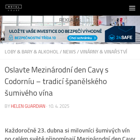
Skip to content
REKLAMA:
LOBY & BARY & ALKOHOL
/
NEWS
/
VINÁRNY & VINAŘSTVÍ
Oslavte Mezinárodní den Cavy s
Codorníu – tradicí španělského
šumivého vína
BY
HELEN GUARDIAN
·
10. 4. 2025
Každoročně 23. dubna si milovníci šumivých vín
po celém světě připomínají Mezinárodní den Cavy