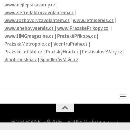
www.nejlepsikavarny.cz
|
www.sefredaktorzavolantem.cz
|
www.rozhovoryzavolantem.cz
|
www.letniservis.cz
|
www.snehovyservis.cz
|
www.PrazskePrikopy.cz
|
www.HMGmagazine.cz
|
PražskéPříkopy.cz
|
PražskáMetropole.cz
|
VcentruPrahy.cz
|
PražskéLetiště.cz
|
PražskýHrad.cz
|
FestivalovéVary.cz
|
Vinohradská.cz
|
ŠpindlerůvMlýn.cz
HOTELHOUSE.cz © 2026. - HOUSE Media Group s.r.o.