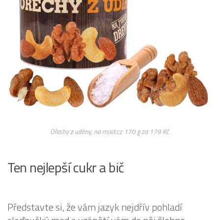
Ořechy z udírny, na mixit.cz 170 g za 179 Kč.
Ten nejlepší cukr a bič
Představte si, že vám jazyk nejdřív pohladí