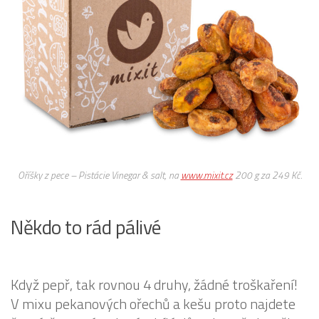
Oříšky z pece – Pistácie Vinegar & salt, na
www.mixit.cz
200 g za 249 Kč.
Někdo to rád pálivé
Když pepř, tak rovnou 4 druhy, žádné troškaření!
V mixu pekanových ořechů a kešu proto najdete