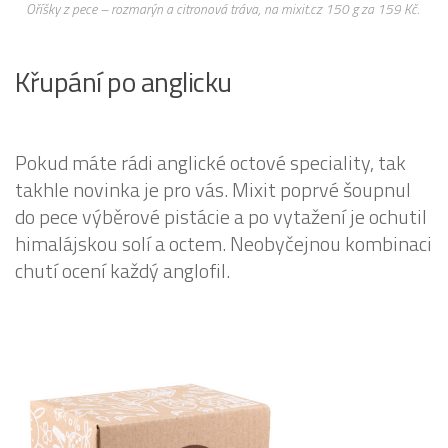
Oříšky z pece – rozmarýn a citronová tráva, na mixit.cz 150 g za 159 Kč.
Křupání po anglicku
Pokud máte rádi anglické octové speciality, tak
takhle novinka je pro vás. Mixit poprvé šoupnul
do pece výběrové pistácie a po vytažení je ochutil
himalájskou solí a octem. Neobyčejnou kombinaci
chutí ocení každý anglofil.