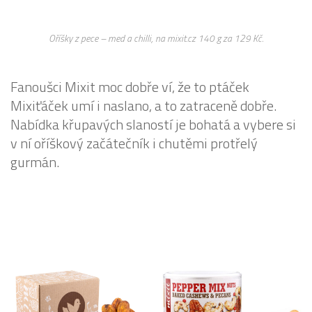
Oříšky z pece – med a chilli, na mixit.cz 140 g za 129 Kč.
Fanoušci Mixit moc dobře ví, že to ptáček
Mixiťáček umí i naslano, a to zatraceně dobře.
Nabídka křupavých slaností je bohatá a vybere si
v ní oříškový začátečník i chutěmi protřelý
gurmán.