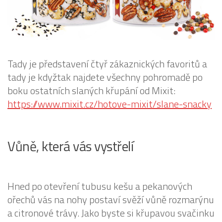
Tady je představení čtyř zákaznických favoritů a
tady je kdyžtak najdete všechny pohromadě po
boku ostatních slaných křupání od Mixit:
https://www.mixit.cz/hotove-mixit/slane-snacky
Vůně, která vás vystřelí
Hned po otevření tubusu kešu a pekanových
ořechů vás na nohy postaví svěží vůně rozmarýnu
a citronové trávy. Jako byste si křupavou svačinku