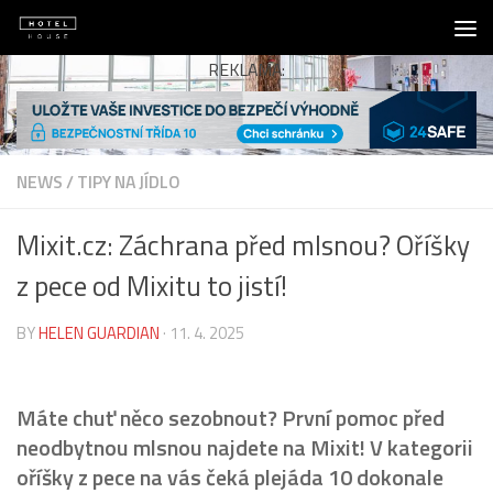
Skip to content
REKLAMA:
NEWS
/
TIPY NA JÍDLO
Mixit.cz: Záchrana před mlsnou? Oříšky
z pece od Mixitu to jistí!
BY
HELEN GUARDIAN
·
11. 4. 2025
Máte chuť něco sezobnout? První pomoc před
neodbytnou mlsnou najdete na Mixit! V kategorii
oříšky z pece na vás čeká plejáda 10 dokonale