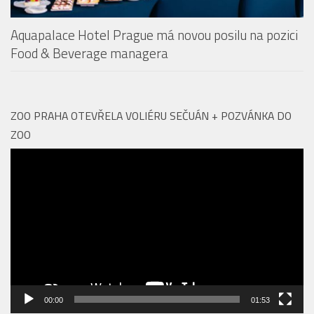
Aquapalace Hotel Prague má novou posilu na pozici
Food & Beverage managera
ZOO PRAHA OTEVŘELA VOLIÉRU SEČUÁN + POZVÁNKA DO
ZOO
Video
přehrávač
00:00
01:53