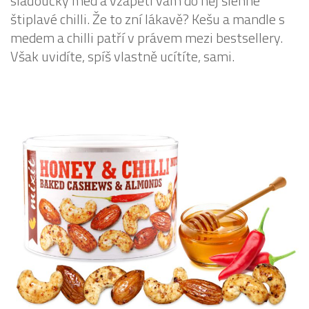
slaďoučký med a vzápětí vám do něj šlehne
štiplavé chilli. Že to zní lákavě? Kešu a mandle s
medem a chilli patří v právem mezi bestsellery.
Však uvidíte, spíš vlastně ucítíte, sami.