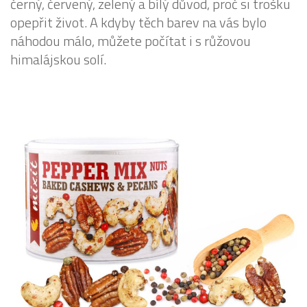
černý, červený, zelený a bílý důvod, proč si trošku
opepřit život. A kdyby těch barev na vás bylo
náhodou málo, můžete počítat i s růžovou
himalájskou solí.