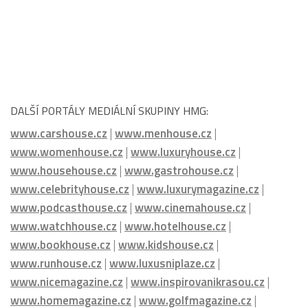
DALŠÍ PORTÁLY MEDIÁLNÍ SKUPINY HMG:
www.carshouse.cz
|
www.menhouse.cz
|
www.womenhouse.cz
|
www.luxuryhouse.cz
|
www.househouse.cz
|
www.gastrohouse.cz
|
www.celebrityhouse.cz
|
www.luxurymagazine.cz
|
www.podcasthouse.cz
|
www.cinemahouse.cz
|
www.watchhouse.cz
|
www.hotelhouse.cz
|
www.bookhouse.cz
|
www.kidshouse.cz
|
www.runhouse.cz
|
www.luxusniplaze.cz
|
www.nicemagazine.cz
|
www.inspirovanikrasou.cz
|
www.homemagazine.cz
|
www.golfmagazine.cz
|