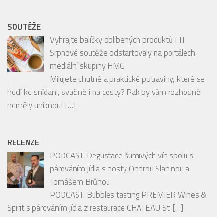
SOUTĚŽE
Vyhrajte balíčky oblíbených produktů FIT.
Srpnové soutěže odstartovaly na portálech
mediální skupiny HMG
Milujete chutné a praktické potraviny, které se
hodí ke snídani, svačině i na cesty? Pak by vám rozhodně
neměly uniknout
[…]
RECENZE
PODCAST: Degustace šumivých vín spolu s
párováním jídla s hosty Ondrou Slaninou a
Tomášem Brůhou
PODCAST: Bubbles tasting PREMIER Wines &
Spirit s párováním jídla z restaurace CHATEAU St.
[…]