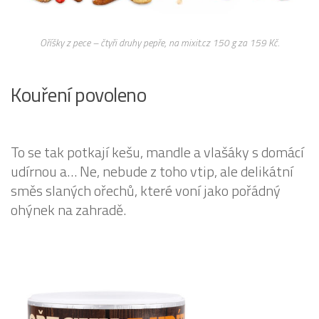
Oříšky z pece – čtyři druhy pepře, na mixit.cz 150 g za 159 Kč.
Kouření povoleno
To se tak potkají kešu, mandle a vlašáky s domácí
udírnou a… Ne, nebude z toho vtip, ale delikátní
směs slaných ořechů, které voní jako pořádný
ohýnek na zahradě.