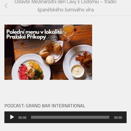
Oslavte Mezinárodní den Cavy s Codorníu – tradicí
španělského šumivého vína
PODCAST: GRAND BAR INTERNATIONAL
Audio
00:00
00:00
přehrávač