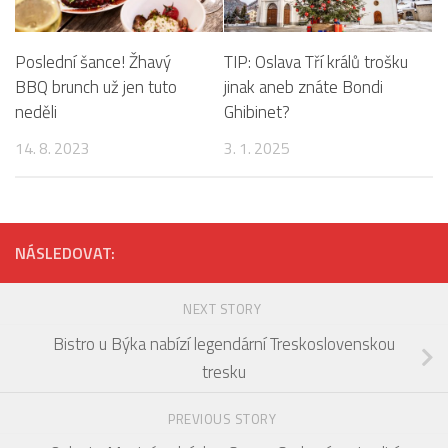
Poslední šance! Žhavý
TIP: Oslava Tří králů trošku
BBQ brunch už jen tuto
jinak aneb znáte Bondi
neděli
Ghibinet?
14. 8. 2023
3. 1. 2025
NÁSLEDOVAT:
NEXT STORY
Bistro u Býka nabízí legendární Treskoslovenskou
tresku
PREVIOUS STORY