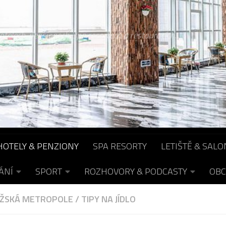
otelech, pensionech, spa resortech a restauracích...
HOTELY & PENZIONY
SPA RESORTY
LETIŠTĚ & SALO
ÁNÍ
SPORT
ROZHOVORY & PODCASTY
OBC
ŽSKÁ METROPOLE
/
TIPY NA JÍDLO