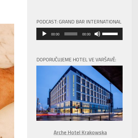
PODCAST: GRAND BAR INTERNATIONAL
Audio
Použitím
00:00
00:00
přehrávač
šipek
nahoru/dolů
zvýšíte
DOPORUČUJEME HOTEL VE VARŠAVĚ:
nebo
snížíte
úroveň
hlasitosti.
Arche Hotel Krakowska