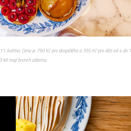
 11. května. Cena je 790 Kč pro dospělého a 395 Kč pro děti od 4 do 1
3 let mají brunch zdarma.