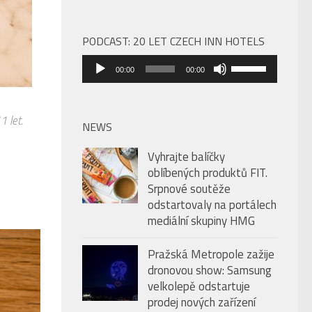
PODCAST: 20 LET CZECH INN HOTELS
Audio
Použitím
00:00
00:00
přehrávač
šipek
nahoru/dolů
1 let.
zvýšíte
NEWS
nebo
Vyhrajte balíčky
snížíte
oblíbených produktů FIT.
úroveň
Srpnové soutěže
hlasitosti.
odstartovaly na portálech
mediální skupiny HMG
Pražská Metropole zažije
dronovou show: Samsung
velkolepě odstartuje
prodej nových zařízení