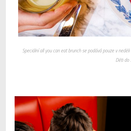
Speciální all you can eat brunch se podává pouze v neděli
Děti do 