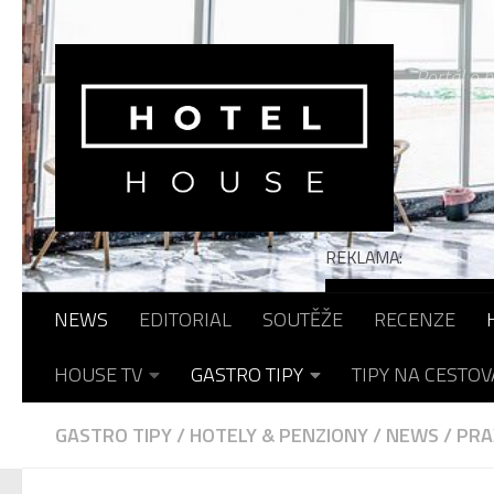
Skip to content
Portál o h
REKLAMA:
NEWS
EDITORIAL
SOUTĚŽE
RECENZE
HOUSE TV
GASTRO TIPY
TIPY NA CESTOV
GASTRO TIPY
/
HOTELY & PENZIONY
/
NEWS
/
PRA