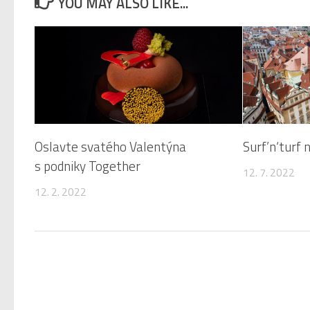
YOU MAY ALSO LIKE...
Oslavte svatého Valentýna
Surf’n‘turf 
s podniky Together
12. 7. 2022
12. 2. 2022