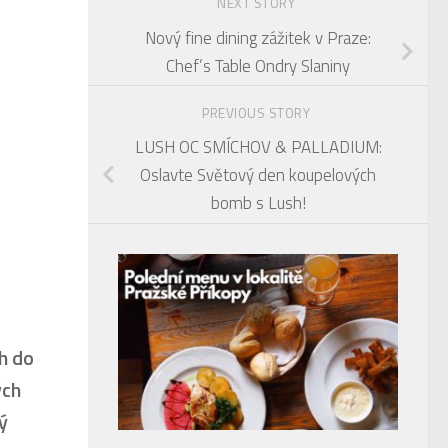
NEXT STORY
Nový fine dining zážitek v Praze:
Chef’s Table Ondry Slaniny
PREVIOUS STORY
LUSH OC SMÍCHOV & PALLADIUM:
Oslavte Světový den koupelových
bomb s Lush!
h do
ých
ý