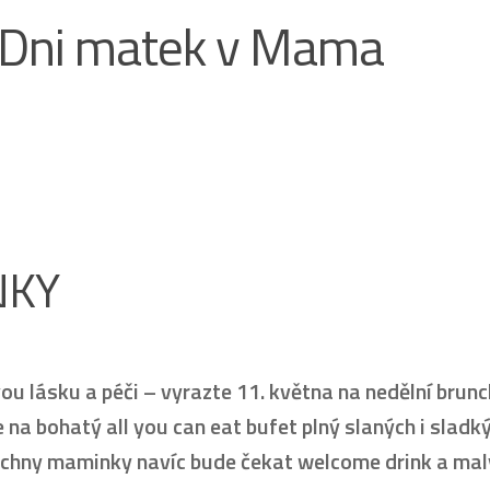
e Dni matek v Mama
NKY
u lásku a péči – vyrazte 11. května na nedělní brunc
na bohatý all you can eat bufet plný slaných i sladk
všechny maminky navíc bude čekat welcome drink a mal