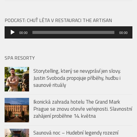
PODCAST: CHUŤ LÉTA V RESTAURACI THE ARTISAN
Audio
00:00
00:00
přehrávač
SPA RESORTY
Storytelling, který se nevypráví jen slovy.
Justin Svoboda propojuje příběhy, hudbu i
saunové rituály
Ikonická zahrada hotelu The Grand Mark
Prague se znovu otevře veřejnosti. Slavnostní
zahájení proběhne 14. května
Saunová noc – Hudební legendy rozezní
pražské Sauny Vltava už tento pátek