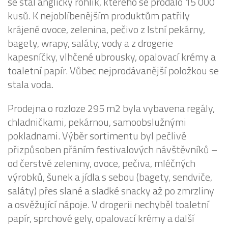
se stal anglický rohlík, kterého se prodalo 15 000
kusů. K nejoblíbenějším produktům patřily
krájené ovoce, zelenina, pečivo z lstní pekárny,
bagety, wrapy, saláty, vody a z drogerie
kapesníčky, vlhčené ubrousky, opalovací krémy a
toaletní papír. Vůbec nejprodávanější položkou se
stala voda.
Prodejna o rozloze 295 m2 byla vybavena regály,
chladničkami, pekárnou, samoobslužnými
pokladnami. Výběr sortimentu byl pečlivě
přizpůsoben přáním festivalových návštěvníků –
od čerstvé zeleniny, ovoce, pečiva, mléčných
výrobků, šunek a jídla s sebou (bagety, sendviče,
saláty) přes slané a sladké snacky až po zmrzliny
a osvěžující nápoje. V drogerii nechyběl toaletní
papír, sprchové gely, opalovací krémy a další