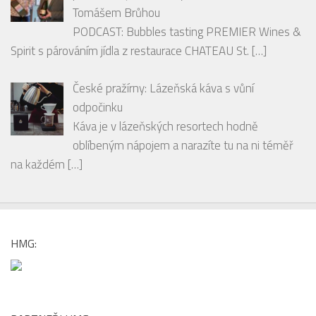
PODCAST: Bubbles tasting PREMIER Wines &
Spirit s párováním jídla z restaurace CHATEAU St.
[…]
České pražírny: Lázeňská káva s vůní
odpočinku
Káva je v lázeňských resortech hodně
oblíbeným nápojem a narazíte tu na ni téměř
na každém
[…]
HMG:
PARTNEŘI HMG :