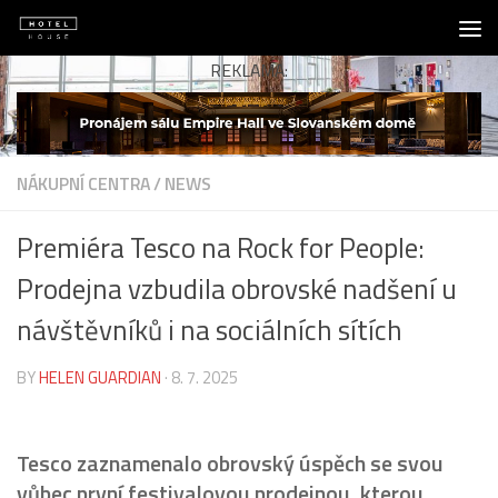
Skip to content
REKLAMA:
NÁKUPNÍ CENTRA
/
NEWS
Premiéra Tesco na Rock for People:
Prodejna vzbudila obrovské nadšení u
návštěvníků i na sociálních sítích
BY
HELEN GUARDIAN
·
8. 7. 2025
Tesco zaznamenalo obrovský úspěch se svou
vůbec první festivalovou prodejnou, kterou