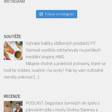
Follow on Instagram
SOUTĚŽE
Vyhrajte balíčky oblíbených produktů FIT.
Srpnové soutěže odstartovaly na portálech
mediální skupiny HMG
Milujete chutné a praktické potraviny, které se
hodí ke snídani, svačině i na cesty? Pak by vám rozhodně
neměly uniknout
[…]
RECENZE
PODCAST: Degustace šumivých vín spolu s
párováním jídla s hosty Ondrou Slaninou a
Tomášem Brůhou