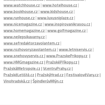
www.bookhouse.cz
|
www.kidshouse.cz
|
www.runhouse.cz
|
www.luxusniplaze.cz
|
www.nicemagazine.cz
|
www.inspirovanikrasou.cz
|
www.homemagazine.cz
|
www.golfmagazine.cz
|
www.nejlepsikavarny.cz
|
www.sefredaktorzavolantem.cz
|
www.rozhovoryzavolantem.cz
|
www.letniservis.cz
|
www.snehovyservis.cz
|
www.PrazskePrikopy.cz
|
www.HMGmagazine.cz
|
PražskéPříkopy.cz
|
PražskáMetropole.cz
|
VcentruPrahy.cz
|
PražskéLetiště.cz
|
PražskýHrad.cz
|
FestivalovéVary.cz
|
Vinohradská.cz
|
ŠpindlerůvMlýn.cz