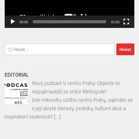
00:00
01:53
Vyhledávání
EDITORIAL
Nový podcast V centru Prahy: Objevte to
nejzajímavější ze srdce Metropole!
Jste milovníky užšího centra Prahy, zajímáte se
o její skryté klenoty, podniky, kulturní akce a
inspirativní osobnosti?
[…]
INSTAGRAM