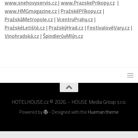
www.nejlepsikavarny.cz
|
www.sefredaktorzavolantem.cz
|
www.rozhovoryzavolantem.cz
|
www.letniservis.cz
|
www.snehovyservis.cz
|
www.PrazskePrikopy.cz
|
www.HMGmagazine.cz
|
PražskéPříkopy.cz
|
PražskáMetropole.cz
|
VcentruPrahy.cz
|
PražskéLetiště.cz
|
PražskýHrad.cz
|
FestivalovéVary.cz
|
Vinohradská.cz
|
ŠpindlerůvMlýn.cz
HOTELHOUSE.cz © 2026. - HOUSE Media Group s.r.o.