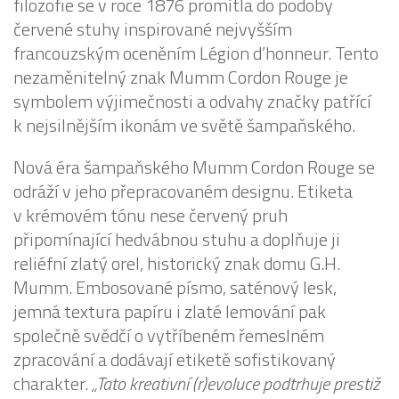
filozofie se v roce 1876 promítla do podoby
červené stuhy inspirované nejvyšším
francouzským oceněním Légion d’honneur. Tento
nezaměnitelný znak Mumm Cordon Rouge je
symbolem výjimečnosti a odvahy značky patřící
k nejsilnějším ikonám ve světě šampaňského.
Nová éra šampaňského Mumm Cordon Rouge se
odráží v jeho přepracovaném designu. Etiketa
v krémovém tónu nese červený pruh
připomínající hedvábnou stuhu a doplňuje ji
reliéfní zlatý orel, historický znak domu G.H.
Mumm. Embosované písmo, saténový lesk,
jemná textura papíru i zlaté lemování pak
společně svědčí o vytříbeném řemeslném
zpracování a dodávají etiketě sofistikovaný
charakter.
„Tato kreativní (r)evoluce podtrhuje prestiž