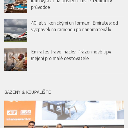
LETIŠTĚ & SALONKY
Last minute dovolená: Jak vybrat tu pravou a
kam vyrazit na poslední chvíli? Praktický
průvodce
40 let s ikonickými uniformami Emirates: od
vycpávek na ramenou po nanomateriály
Emirates travel hacks: Prázdninové tipy
(nejen) pro malé cestovatele
BAZÉNY & KOUPALIŠTĚ