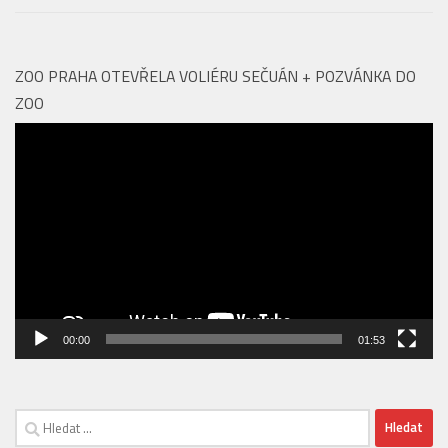
Aquapalace Hotel Prague má novou posilu na pozici
Food & Beverage managera
ZOO PRAHA OTEVŘELA VOLIÉRU SEČUÁN + POZVÁNKA DO
ZOO
Video
přehrávač
00:00
01:53