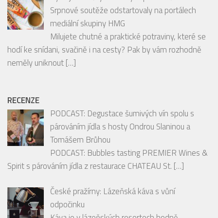
SOUTĚŽE
Vyhrajte balíčky oblíbených produktů FIT.
Srpnové soutěže odstartovaly na portálech
mediální skupiny HMG
Milujete chutné a praktické potraviny, které se
hodí ke snídani, svačině i na cesty? Pak by vám rozhodně
neměly uniknout
[…]
RECENZE
PODCAST: Degustace šumivých vín spolu s
párováním jídla s hosty Ondrou Slaninou a
Tomášem Brůhou
PODCAST: Bubbles tasting PREMIER Wines &
Spirit s párováním jídla z restaurace CHATEAU St.
[…]