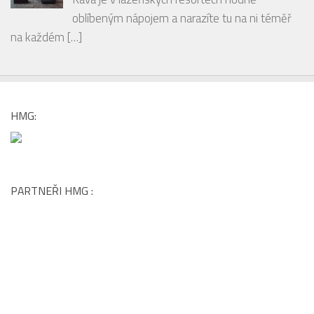
České pražírny: Lázeňská káva s vůní
odpočinku
Káva je v lázeňských resortech hodně
oblíbeným nápojem a narazíte tu na ni téměř
na každém
[…]
HMG:
PARTNEŘI HMG :