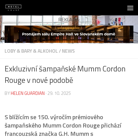
Skip to content
REKLAMA:
LOBY & BARY & ALKOHOL
/
NEWS
Exkluzivní šampaňské Mumm Cordon
Rouge v nové podobě
BY
HELEN GUARDIAN
·
29. 10. 2025
S blížícím se 150. výročím prémiového
šampaňského Mumm Cordon Rouge přichází
francouzská značka G.H. Mumm s