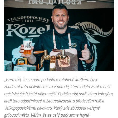
„
Jsem rád, že se nám podařilo v relativně krátkém čase
zbudovat toto unikátní místo v přírodě, které udělá život v naší
městské části ještě příjemnější. Poděkování patří všem kolegům,
kteří toto odpočinkové místo realizovali, a především míří k
Velkopopovickému pivovaru, který zde zbudoval veřejné
grilovací místo. Věřím, že se celý park stane hojně