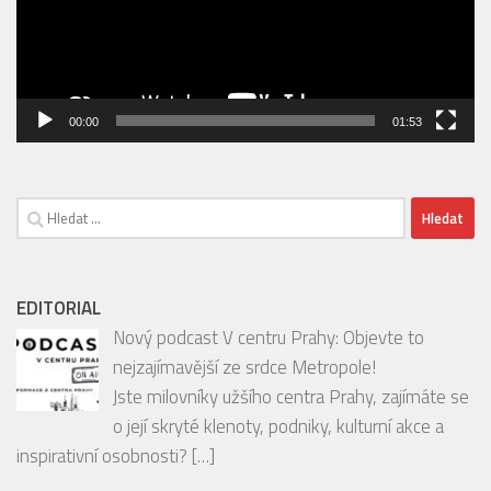
00:00
01:53
Vyhledávání
EDITORIAL
Nový podcast V centru Prahy: Objevte to
nejzajímavější ze srdce Metropole!
Jste milovníky užšího centra Prahy, zajímáte se
o její skryté klenoty, podniky, kulturní akce a
inspirativní osobnosti?
[…]
INSTAGRAM
Follow on Instagram