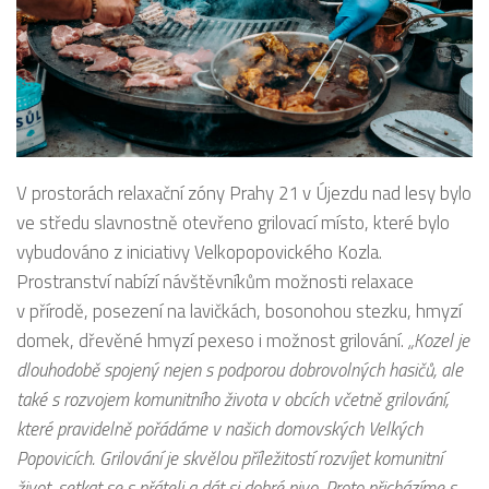
V prostorách relaxační zóny Prahy 21 v Újezdu nad lesy bylo
ve středu slavnostně otevřeno grilovací místo, které bylo
vybudováno z iniciativy Velkopopovického Kozla.
Prostranství nabízí návštěvníkům možnosti relaxace
v přírodě, posezení na lavičkách, bosonohou stezku, hmyzí
domek, dřevěné hmyzí pexeso i možnost grilování.
„Kozel je
dlouhodobě spojený nejen s podporou dobrovolných hasičů, ale
také s rozvojem komunitního života v obcích včetně grilování,
které pravidelně pořádáme v našich domovských Velkých
Popovicích. Grilování je skvělou příležitostí rozvíjet komunitní
život, setkat se s přáteli a dát si dobré pivo. Proto přicházíme s