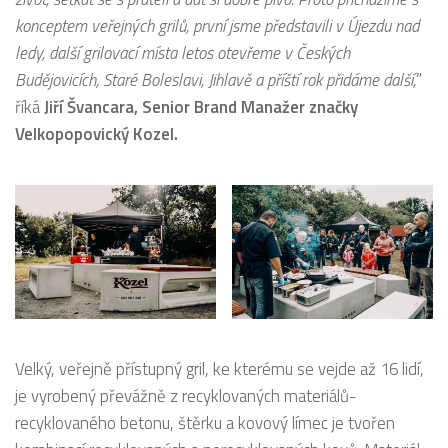
konceptem veřejných grilů, první jsme představili v Újezdu nad
ledy, další grilovací místa letos otevřeme v Českých
Budějovicích, Staré Boleslavi, Jihlavě a příští rok přidáme další,
”
říká
Jiří Švancara, Senior Brand Manažer značky
Velkopopovický Kozel.
Velký, veřejně přístupný gril, ke kterému se vejde až 16 lidí,
je vyrobený převážně z recyklovaných materiálů-
recyklovaného betonu, štěrku a kovový límec je tvořen