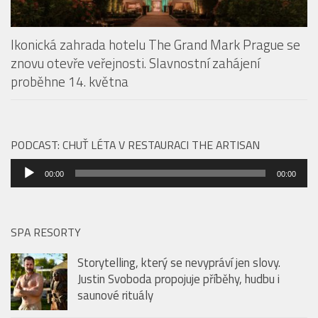
proběhne 14. května
PODCAST: CHUŤ LÉTA V RESTAURACI THE ARTISAN
Audio
00:00
00:00
přehrávač
SPA RESORTY
Storytelling, který se nevypráví jen slovy.
Justin Svoboda propojuje příběhy, hudbu i
saunové rituály
Ikonická zahrada hotelu The Grand Mark
Prague se znovu otevře veřejnosti. Slavnostní
zahájení proběhne 14. května