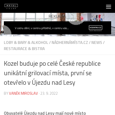
Skip to content
REKLAMA:
LOBY & BARY & ALKOHOL
/
NÁDHERNÁMÍSTA.CZ
/
NEWS
/
RESTAURACE & BISTRA
Kozel buduje po celé České republice
unikátní grilovací místa, první se
otevřelo v Újezdu nad Lesy
BY
VANĚK MIROSLAV
·
23. 9. 2022
Obyvatelé Újezdu nad Lesy mají nové místo