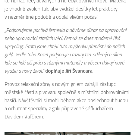
kombinací recyklovaných a nerecyklovaných kovů. Materiál
je vhodně zvolen tak, aby vydržel desítky let prakticky
v nezměněné podobě a odolal vlivům počasí.
„Podporujeme poctivá řemesla a dáváme důraz na opravování
nebo upravování starých věcí, čemuž se dnes moderně říká
upcycling. Proto jsme chtěli tuto myšlenku přenést i do našich
grilů. Vedle toho Kozel podporuje i rozvoj tzn. sdílených dílen,
kde se lidé učí práci s různými materiály a věcem dávají nové
využití a nový život,“
doplňuje Jiří Švancara
.
Provoz relaxační zóny s novým grilem zahájili zástupci
městské části a pivovaru společně s místními dobrovolnými
hasiči. Návštěvníci si mohli během akce poslechnout hudbu
a ochutnat speciality z grilu připravené šéfkuchařem
Davidem Valíčkem.