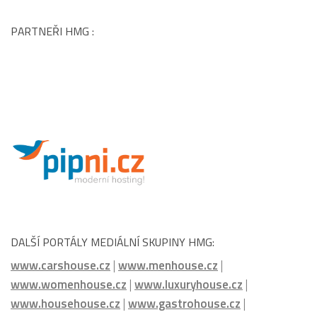
DALŠÍ PORTÁLY MEDIÁLNÍ SKUPINY HMG:
www.carshouse.cz
|
www.menhouse.cz
|
www.womenhouse.cz
|
www.luxuryhouse.cz
|
www.househouse.cz
|
www.gastrohouse.cz
|
www.celebrityhouse.cz
|
www.luxurymagazine.cz
|
www.podcasthouse.cz
|
www.cinemahouse.cz
|
www.watchhouse.cz
|
www.hotelhouse.cz
|
www.bookhouse.cz
|
www.kidshouse.cz
|