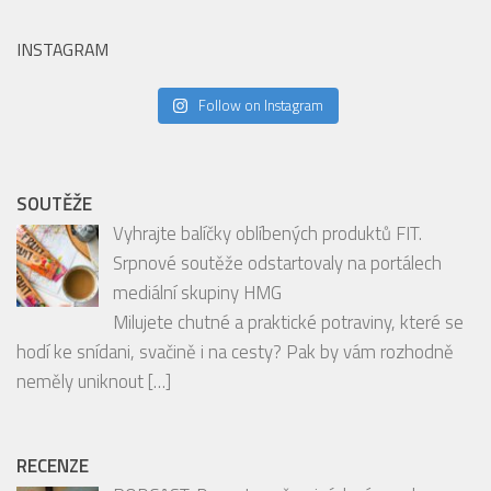
SOUTĚŽE
Vyhrajte balíčky oblíbených produktů FIT.
Srpnové soutěže odstartovaly na portálech
mediální skupiny HMG
Milujete chutné a praktické potraviny, které se
hodí ke snídani, svačině i na cesty? Pak by vám rozhodně
neměly uniknout
[…]
RECENZE
PODCAST: Degustace šumivých vín spolu s
párováním jídla s hosty Ondrou Slaninou a
Tomášem Brůhou
PODCAST: Bubbles tasting PREMIER Wines &