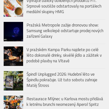
Vyhrajte balíčky oblíbených produktů FIT.
Srpnové soutěže odstartovaly na portálech
mediální skupiny HMG
Pražská Metropole zažije dronovou show:
Samsung velkolepě odstartuje prodej nových
zařízení Galaxy
V pražském Kampa Parku najdete po celé
léto dokonalé drinky, skvělé jídlo a zážitek v
podobě plavby na Vltavě
Špindl Unplugged 2026: Hudební léto ve
Špindlu pokračuje. Už tuto sobotu zahraje
Matěj Štross
Restaurace Mlýnec u Karlova mostu přidává
k letnímu brunchi neomezený Aperol Spritz