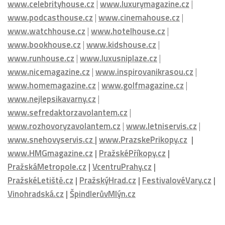
www.runhouse.cz
|
www.luxusniplaze.cz
|
www.nicemagazine.cz
|
www.inspirovanikrasou.cz
|
www.homemagazine.cz
|
www.golfmagazine.cz
|
www.nejlepsikavarny.cz
|
www.sefredaktorzavolantem.cz
|
www.rozhovoryzavolantem.cz
|
www.letniservis.cz
|
www.snehovyservis.cz
|
www.PrazskePrikopy.cz
|
www.HMGmagazine.cz
|
PražskéPříkopy.cz
|
PražskáMetropole.cz
|
VcentruPrahy.cz
|
PražskéLetiště.cz
|
PražskýHrad.cz
|
FestivalovéVary.cz
|
Vinohradská.cz
|
ŠpindlerůvMlýn.cz