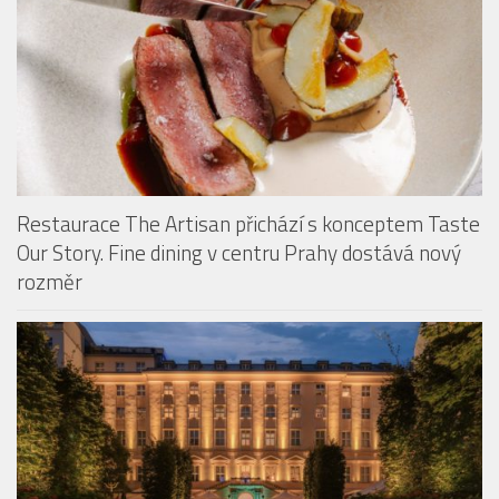
Restaurace The Artisan přichází s konceptem Taste
Our Story. Fine dining v centru Prahy dostává nový
rozměr
Ikonická zahrada hotelu The Grand Mark Prague se
znovu otevře veřejnosti. Slavnostní zahájení