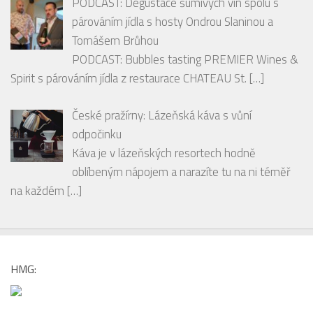
Spirit s párováním jídla z restaurace CHATEAU St.
[…]
České pražírny: Lázeňská káva s vůní
odpočinku
Káva je v lázeňských resortech hodně
oblíbeným nápojem a narazíte tu na ni téměř
na každém
[…]
HMG:
PARTNEŘI HMG :