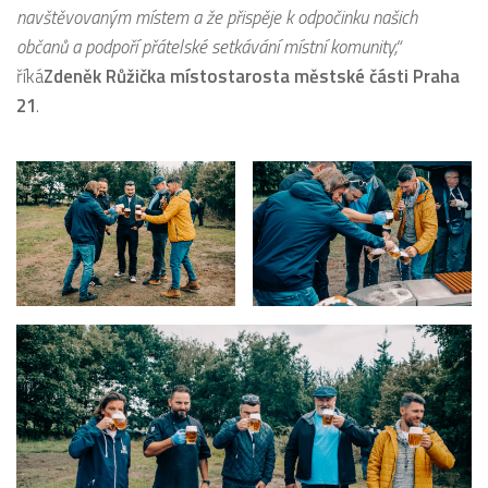
navštěvovaným místem a že přispěje k odpočinku našich
občanů a podpoří přátelské setkávání místní komunity,“
říká
Zdeněk Růžička místostarosta městské části Praha
21
.