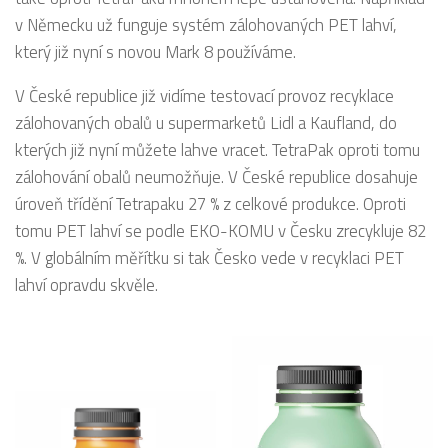
v Německu už funguje systém zálohovaných PET lahví,
který již nyní s novou Mark 8 používáme.
V České republice již vidíme testovací provoz recyklace
zálohovaných obalů u supermarketů Lidl a Kaufland, do
kterých již nyní můžete lahve vracet. TetraPak oproti tomu
zálohování obalů neumožňuje. V České republice dosahuje
úroveň třídění Tetrapaku 27 % z celkové produkce. Oproti
tomu PET lahví se podle EKO-KOMU v Česku zrecykluje 82
%. V globálním měřítku si tak Česko vede v recyklaci PET
lahví opravdu skvěle.