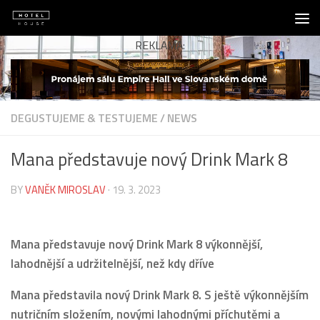
Skip to content
REKLAMA:
DEGUSTUJEME & TESTUJEME
/
NEWS
Mana představuje nový Drink Mark 8
BY
VANĚK MIROSLAV
·
19. 3. 2023
Mana představuje nový Drink Mark 8 výkonnější,
lahodnější a udržitelnější, než kdy dříve
Mana představila nový Drink Mark 8. S ještě výkonnějším
nutričním složením, novými lahodnými příchutěmi a