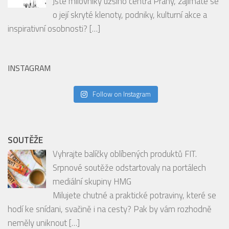
Jste milovníky užšího centra Prahy, zajímáte se
o její skryté klenoty, podniky, kulturní akce a
inspirativní osobnosti?
[…]
INSTAGRAM
Follow on Instagram
SOUTĚŽE
Vyhrajte balíčky oblíbených produktů FIT.
Srpnové soutěže odstartovaly na portálech
mediální skupiny HMG
Milujete chutné a praktické potraviny, které se
hodí ke snídani, svačině i na cesty? Pak by vám rozhodně
neměly uniknout
[…]