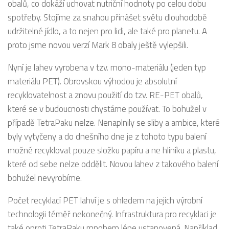
obalů, co dokáží uchovat nutriční hodnoty po celou dobu
spotřeby. Stojíme za snahou přinášet světu dlouhodobě
udržitelné jídlo, a to nejen pro lidi, ale také pro planetu. A
proto jsme novou verzí Mark 8 obaly ještě vylepšili.
Nyní je lahev vyrobena v tzv. mono-materiálu (jeden typ
materiálu PET). Obrovskou výhodou je absolutní
recyklovatelnost a znovu použití do tzv. RE-PET obalů,
které se v budoucnosti chystáme používat. To bohužel v
případě TetraPaku nelze. Nenaplnily se sliby a ambice, které
byly vytyčeny a do dnešního dne je z tohoto typu balení
možné recyklovat pouze složku papíru a ne hliníku a plastu,
které od sebe nelze oddělit. Novou lahev z takového balení
bohužel nevyrobíme.
Počet recyklací PET lahví je s ohledem na jejich výrobní
technologii téměř nekonečný. Infrastruktura pro recyklaci je
také oproti TetraPaku mnohem lépe ustanovená. Například