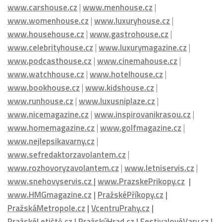
www.carshouse.cz
|
www.menhouse.cz
|
www.womenhouse.cz
|
www.luxuryhouse.cz
|
www.househouse.cz
|
www.gastrohouse.cz
|
www.celebrityhouse.cz
|
www.luxurymagazine.cz
|
www.podcasthouse.cz
|
www.cinemahouse.cz
|
www.watchhouse.cz
|
www.hotelhouse.cz
|
www.bookhouse.cz
|
www.kidshouse.cz
|
www.runhouse.cz
|
www.luxusniplaze.cz
|
www.nicemagazine.cz
|
www.inspirovanikrasou.cz
|
www.homemagazine.cz
|
www.golfmagazine.cz
|
www.nejlepsikavarny.cz
|
www.sefredaktorzavolantem.cz
|
www.rozhovoryzavolantem.cz
|
www.letniservis.cz
|
www.snehovyservis.cz
|
www.PrazskePrikopy.cz
|
www.HMGmagazine.cz
|
PražskéPříkopy.cz
|
PražskáMetropole.cz
|
VcentruPrahy.cz
|
PražskéLetiště.cz
|
PražskýHrad.cz
|
FestivalovéVary.cz
|