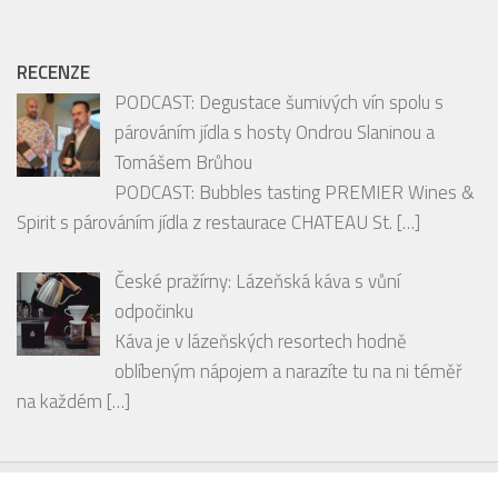
RECENZE
PODCAST: Degustace šumivých vín spolu s
párováním jídla s hosty Ondrou Slaninou a
Tomášem Brůhou
PODCAST: Bubbles tasting PREMIER Wines &
Spirit s párováním jídla z restaurace CHATEAU St.
[…]
České pražírny: Lázeňská káva s vůní
odpočinku
Káva je v lázeňských resortech hodně
oblíbeným nápojem a narazíte tu na ni téměř
na každém
[…]