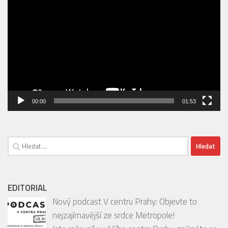
přehrávač
00:00
01:53
Vyhledávání
EDITORIAL
Nový podcast V centru Prahy: Objevte to
nejzajímavější ze srdce Metropole!