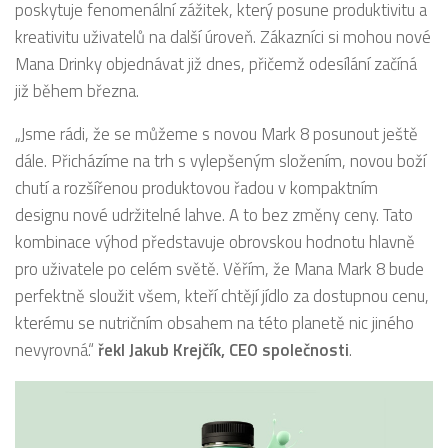
poskytuje fenomenální zážitek, který posune produktivitu a
kreativitu uživatelů na další úroveň. Zákazníci si mohou nové
Mana Drinky objednávat již dnes, přičemž odesílání začíná
již během března.
„Jsme rádi, že se můžeme s novou Mark 8 posunout ještě
dále. Přicházíme na trh s vylepšeným složením, novou boží
chutí a rozšířenou produktovou řadou v kompaktním
designu nové udržitelné lahve. A to bez změny ceny. Tato
kombinace výhod představuje obrovskou hodnotu hlavně
pro uživatele po celém světě. Věřím, že Mana Mark 8 bude
perfektně sloužit všem, kteří chtějí jídlo za dostupnou cenu,
kterému se nutričním obsahem na této planetě nic jiného
nevyrovná.“
řekl Jakub Krejčík, CEO společnosti
.