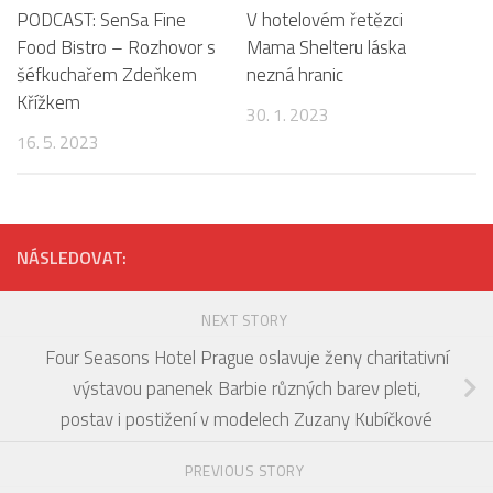
PODCAST: SenSa Fine
V hotelovém řetězci
Food Bistro – Rozhovor s
Mama Shelteru láska
šéfkuchařem Zdeňkem
nezná hranic
Křížkem
30. 1. 2023
16. 5. 2023
NÁSLEDOVAT:
NEXT STORY
Four Seasons Hotel Prague oslavuje ženy charitativní
výstavou panenek Barbie různých barev pleti,
postav i postižení v modelech Zuzany Kubíčkové
PREVIOUS STORY