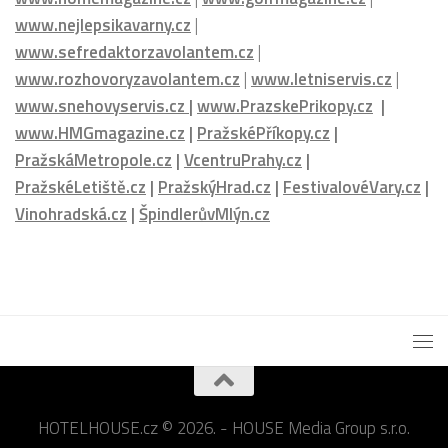
www.homemagazine.cz
|
www.golfmagazine.cz
|
www.nejlepsikavarny.cz
|
www.sefredaktorzavolantem.cz
|
www.rozhovoryzavolantem.cz
|
www.letniservis.cz
|
www.snehovyservis.cz
|
www.PrazskePrikopy.cz
|
www.HMGmagazine.cz
|
PražskéPříkopy.cz
|
PražskáMetropole.cz
|
VcentruPrahy.cz
|
PražskéLetiště.cz
|
PražskýHrad.cz
|
FestivalovéVary.cz
|
Vinohradská.cz
|
ŠpindlerůvMlýn.cz
HOTELHOUSE.cz © 2026. - HOUSE Media Group s.r.o.