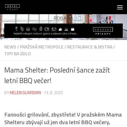
Skip to content
REKLAMA:
NEWS
/
PRAŽSKÁ METROPOLE
/
RESTAURACE & BISTRA
/
TIPY NA JÍDLO
Mama Shelter: Poslední šance zažít
letní BBQ večer!
BY
HELEN GUARDIAN
·
13. 8. 2025
Fanoušci grilování, zbystřete! V pražském Mama
Shelteru zbývají už jen dva letní BBQ večery,