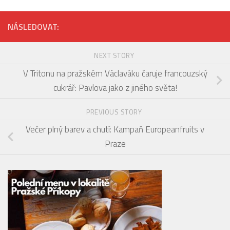
NÁSLEDOVAT:
NEXT STORY
V Tritonu na pražském Václaváku čaruje francouzský
cukrář: Pavlova jako z jiného světa!
PREVIOUS STORY
Večer plný barev a chutí: Kampaň Europeanfruits v
Praze