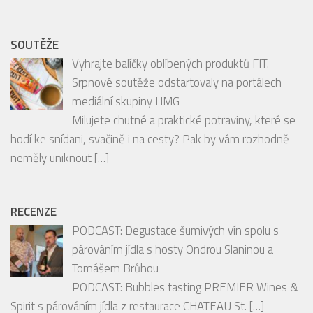
SOUTĚŽE
Vyhrajte balíčky oblíbených produktů FIT.
Srpnové soutěže odstartovaly na portálech
mediální skupiny HMG
Milujete chutné a praktické potraviny, které se
hodí ke snídani, svačině i na cesty? Pak by vám rozhodně
neměly uniknout
[…]
RECENZE
PODCAST: Degustace šumivých vín spolu s
párováním jídla s hosty Ondrou Slaninou a
Tomášem Brůhou
PODCAST: Bubbles tasting PREMIER Wines &
Spirit s párováním jídla z restaurace CHATEAU St.
[…]