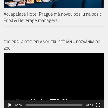
Aquapalace Hotel Prague má novou posilu na pozici
Food & Beverage managera
ZOO PRAHA OTEVŘELA VOLIÉRU SEČUÁN + POZVÁNKA DO
ZOO
Video
přehrávač
00:00
01:53