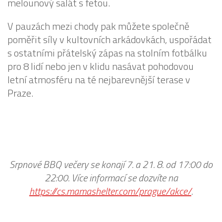
melounový salát s fetou.
V pauzách mezi chody pak můžete společně
poměřit síly v kultovních arkádovkách, uspořádat
s ostatními přátelský zápas na stolním fotbálku
pro 8 lidí nebo jen v klidu nasávat pohodovou
letní atmosféru na té nejbarevnější terase v
Praze.
Srpnové BBQ večery se konají 7. a 21. 8. od 17:00 do
22:00. Více informací se dozvíte na
https://cs.mamashelter.com/prague/akce/
.