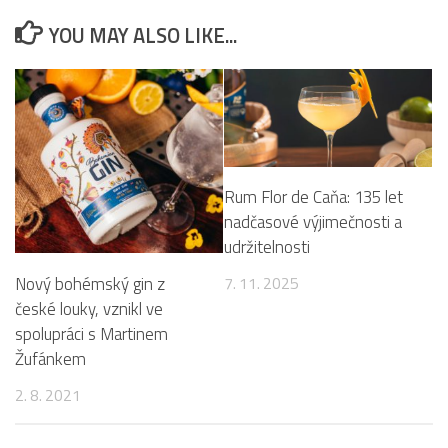
YOU MAY ALSO LIKE...
Rum Flor de Caňa: 135 let
nadčasové výjimečnosti a
udržitelnosti
Nový bohémský gin z
7. 11. 2025
české louky, vznikl ve
spolupráci s Martinem
Žufánkem
2. 8. 2021