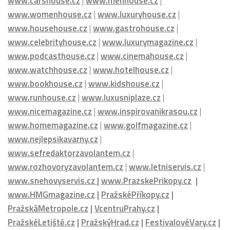
www.carshouse.cz
|
www.menhouse.cz
|
www.womenhouse.cz
|
www.luxuryhouse.cz
|
www.househouse.cz
|
www.gastrohouse.cz
|
www.celebrityhouse.cz
|
www.luxurymagazine.cz
|
www.podcasthouse.cz
|
www.cinemahouse.cz
|
www.watchhouse.cz
|
www.hotelhouse.cz
|
www.bookhouse.cz
|
www.kidshouse.cz
|
www.runhouse.cz
|
www.luxusniplaze.cz
|
www.nicemagazine.cz
|
www.inspirovanikrasou.cz
|
www.homemagazine.cz
|
www.golfmagazine.cz
|
www.nejlepsikavarny.cz
|
www.sefredaktorzavolantem.cz
|
www.rozhovoryzavolantem.cz
|
www.letniservis.cz
|
www.snehovyservis.cz
|
www.PrazskePrikopy.cz
|
www.HMGmagazine.cz
|
PražskéPříkopy.cz
|
PražskáMetropole.cz
|
VcentruPrahy.cz
|
PražskéLetiště.cz
|
PražskýHrad.cz
|
FestivalovéVary.cz
|