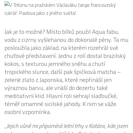
Jak je to možné? Místo bílků použil Aqua fabu,
vodu z cizrny vyšlehanou do dokonalé pěny. Ta mu
posloužila jako základ, na kterém rozehrál své
chuťové představení. Jednu z rolí dostal brazilský
kokos, s texturou jemného sněhu a chutí
tropického slunce, další pak špičková matcha –
zelené zlato z Japonska, které nepřináší jen
výraznou barvu, ale vnáší do dezertu také
meditativní klid. Hlavní roli sehrají slaďoučké,
téměř omamné sicilské jahody. K nim se váže
osobní vzpomínka.
„
Jejich vůně mi připomíná letní trhy v Katánii, kde jsem