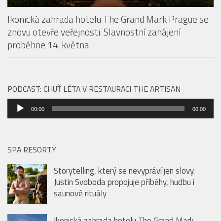
Ikonická zahrada hotelu The Grand Mark Prague se
znovu otevře veřejnosti. Slavnostní zahájení
proběhne 14. května
PODCAST: CHUŤ LÉTA V RESTAURACI THE ARTISAN
Audio
00:00
00:00
přehrávač
SPA RESORTY
Storytelling, který se nevypráví jen slovy.
Justin Svoboda propojuje příběhy, hudbu i
saunové rituály
Ikonická zahrada hotelu The Grand Mark