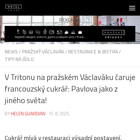
Skip to content
REKLAMA:
NEWS
/
PRAŽSKÝ VÁCLAVÁK
/
RESTAURACE & BISTRA
/
TIPY NA JÍDLO
V Tritonu na pražském Václaváku čaruje
francouzský cukrář: Pavlova jako z
jiného světa!
BY
HELEN GUARDIAN
·
15. 8. 2025
Cukrář mívá v restauraci výsadní postavení.