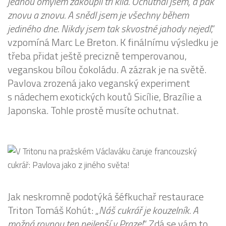
jednou omylem zakoupil tři kila. Ochutnal jsem, a pak
znovu a znovu. A snědl jsem je všechny během
jediného dne. Nikdy jsem tak skvostné jahody nejedl
,“
vzpomíná Marc Le Breton. K finálnímu výsledku je
třeba přidat ještě precizně temperovanou,
veganskou bílou čokoládu. A zázrak je na světě.
Pavlova zrozená jako veganský experiment
s nádechem exotických koutů Sicílie, Brazílie a
Japonska. Tohle prostě musíte ochutnat.
Jak neskromně podotýká šéfkuchař restaurace
Triton Tomáš Kohút: „
Náš cukrář je kouzelník. A
možná rovnou ten nejlepší v Praze!
“ Zdá se vám to