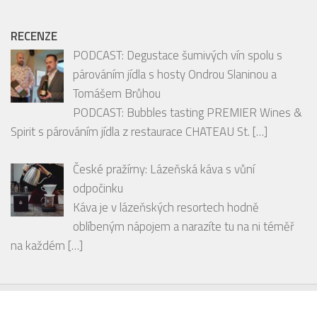
RECENZE
PODCAST: Degustace šumivých vín spolu s
párováním jídla s hosty Ondrou Slaninou a
Tomášem Brůhou
PODCAST: Bubbles tasting PREMIER Wines &
Spirit s párováním jídla z restaurace CHATEAU St.
[…]
České pražírny: Lázeňská káva s vůní
odpočinku
Káva je v lázeňských resortech hodně
oblíbeným nápojem a narazíte tu na ni téměř
na každém
[…]