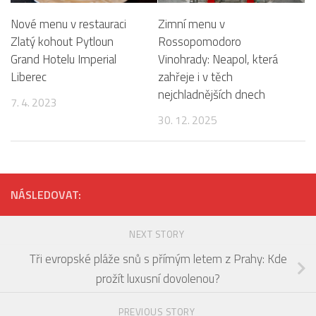
Nové menu v restauraci
Zimní menu v
Zlatý kohout Pytloun
Rossopomodoro
Grand Hotelu Imperial
Vinohrady: Neapol, která
Liberec
zahřeje i v těch
nejchladnějších dnech
7. 4. 2023
30. 12. 2025
NÁSLEDOVAT:
NEXT STORY
Tři evropské pláže snů s přímým letem z Prahy: Kde
prožít luxusní dovolenou?
PREVIOUS STORY