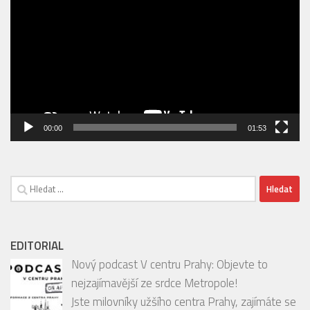
přehrávač
00:00
01:53
Vyhledávání
EDITORIAL
Nový podcast V centru Prahy: Objevte to
nejzajímavější ze srdce Metropole!
Jste milovníky užšího centra Prahy, zajímáte se