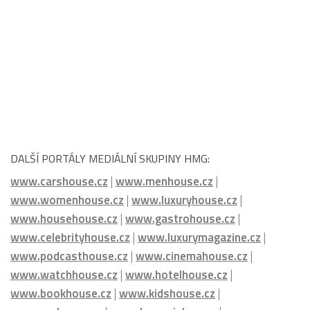
DALŠÍ PORTÁLY MEDIÁLNÍ SKUPINY HMG:
www.carshouse.cz
|
www.menhouse.cz
|
www.womenhouse.cz
|
www.luxuryhouse.cz
|
www.househouse.cz
|
www.gastrohouse.cz
|
www.celebrityhouse.cz
|
www.luxurymagazine.cz
|
www.podcasthouse.cz
|
www.cinemahouse.cz
|
www.watchhouse.cz
|
www.hotelhouse.cz
|
www.bookhouse.cz
|
www.kidshouse.cz
|
www.runhouse.cz
|
www.luxusniplaze.cz
|
www.nicemagazine.cz
|
www.inspirovanikrasou.cz
|
www.homemagazine.cz
|
www.golfmagazine.cz
|
www.nejlepsikavarny.cz
|