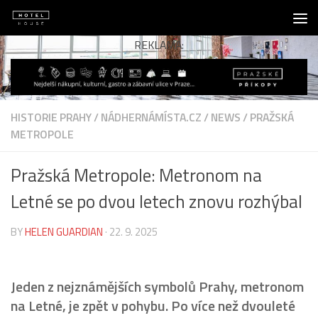
Skip to content
REKLAMA:
HISTORIE PRAHY
/
NÁDHERNÁMÍSTA.CZ
/
NEWS
/
PRAŽSKÁ
METROPOLE
Pražská Metropole: Metronom na
Letné se po dvou letech znovu rozhýbal
BY
HELEN GUARDIAN
·
22. 9. 2025
Jeden z nejznámějších symbolů Prahy, metronom
na Letné, je zpět v pohybu. Po více než dvouleté