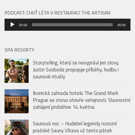
PODCAST: CHUŤ LÉTA V RESTAURACI THE ARTISAN
Audio
00:00
00:00
přehrávač
SPA RESORTY
Storytelling, který se nevypráví jen slovy.
Justin Svoboda propojuje příběhy, hudbu i
saunové rituály
Ikonická zahrada hotelu The Grand Mark
Prague se znovu otevře veřejnosti. Slavnostní
zahájení proběhne 14. května
Saunová noc – Hudební legendy rozezní
pražské Sauny Vltava už tento pátek