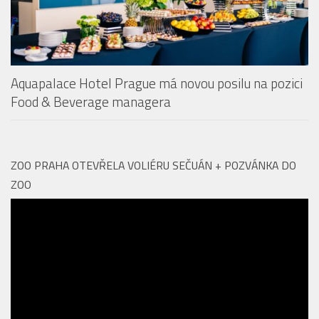
Aquapalace Hotel Prague má novou posilu na pozici
Food & Beverage managera
ZOO PRAHA OTEVŘELA VOLIÉRU SEČUÁN + POZVÁNKA DO
ZOO
Video
přehrávač
00:00
01:53