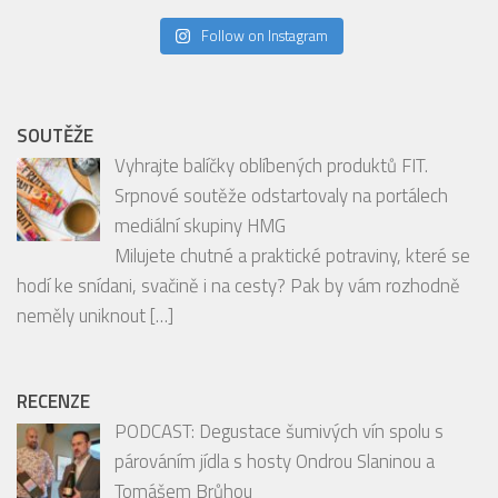
SOUTĚŽE
Vyhrajte balíčky oblíbených produktů FIT.
Srpnové soutěže odstartovaly na portálech
mediální skupiny HMG
Milujete chutné a praktické potraviny, které se
hodí ke snídani, svačině i na cesty? Pak by vám rozhodně
neměly uniknout
[…]
RECENZE
PODCAST: Degustace šumivých vín spolu s
párováním jídla s hosty Ondrou Slaninou a
Tomášem Brůhou
PODCAST: Bubbles tasting PREMIER Wines &
Spirit s párováním jídla z restaurace CHATEAU St.
[…]